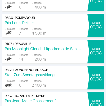
09/08
Discipline
Partants
Distance
6
1 400 m
R8C6
POMPADOUR
|
Prix Louis Reillier
Départ
09/08
Discipline
Partants
Distance
7
4 500 m
R1C7
DEAUVILLE
|
Prix Moonlight Cloud - Hipodromo de San Isidro
Départ
09/08
Discipline
Partants
Distance
14
1 200 m
R6C1
MÖNCHENGLADBACH
|
Start Zum Sonntagsausklang
Départ
09/08
Discipline
Partants
Distance
6
2 100 m
R9C7
ROYAN LA PALMYRE
|
Prix Jean-Marie Chasseboeuf
Départ
09/08