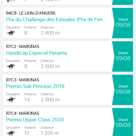
R4C8
LE LION-D'ANGERS
|
Prix du Challenge des Estivales (Prix de Feneu)
Départ
09/08
Discipline
Partants
Distance
8
2 400 m
R7C2
MAROÑAS
|
Handicap Especial Panama
Départ
09/08
Discipline
Partants
Distance
8
2 000 m
R7C3
MAROÑAS
|
Premio Sub Princess 2019
Départ
09/08
Discipline
Partants
Distance
13
2 000 m
R7C4
MAROÑAS
|
Premio Upper Class 2020
Départ
09/08
Discipline
Partants
Distance
11
1 200 m