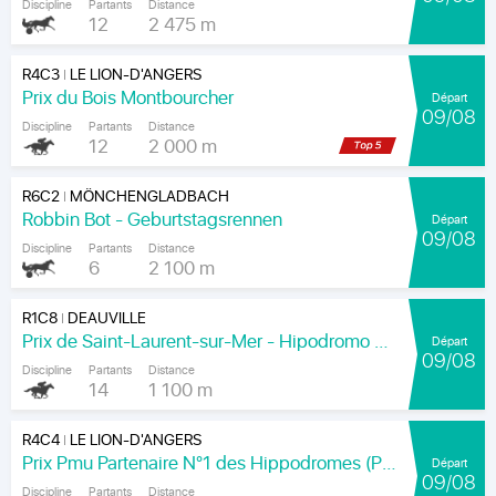
Discipline
Partants
Distance
12
2 475 m
R4C3
LE LION-D'ANGERS
|
Prix du Bois Montbourcher
Départ
09/08
Discipline
Partants
Distance
12
2 000 m
R6C2
MÖNCHENGLADBACH
|
Robbin Bot - Geburtstagsrennen
Départ
09/08
Discipline
Partants
Distance
6
2 100 m
R1C8
DEAUVILLE
|
Prix de Saint-Laurent-sur-Mer - Hipodromo de Maronas
Départ
09/08
Discipline
Partants
Distance
14
1 100 m
R4C4
LE LION-D'ANGERS
|
Prix Pmu Partenaire N°1 des Hippodromes (Prix du Moulin de Varennes)
Départ
09/08
Discipline
Partants
Distance