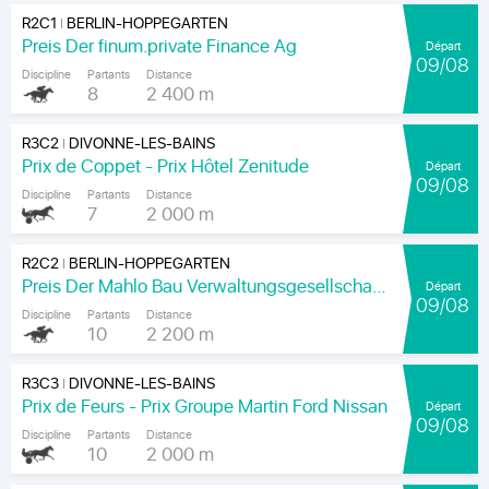
R2C1
BERLIN-HOPPEGARTEN
|
Preis Der finum.private Finance Ag
Départ
09/08
Discipline
Partants
Distance
8
2 400 m
R3C2
DIVONNE-LES-BAINS
|
Prix de Coppet - Prix Hôtel Zenitude
Départ
09/08
Discipline
Partants
Distance
7
2 000 m
R2C2
BERLIN-HOPPEGARTEN
|
Preis Der Mahlo Bau Verwaltungsgesellschaft Mbh
Départ
09/08
Discipline
Partants
Distance
10
2 200 m
R3C3
DIVONNE-LES-BAINS
|
Prix de Feurs - Prix Groupe Martin Ford Nissan
Départ
09/08
Discipline
Partants
Distance
10
2 000 m