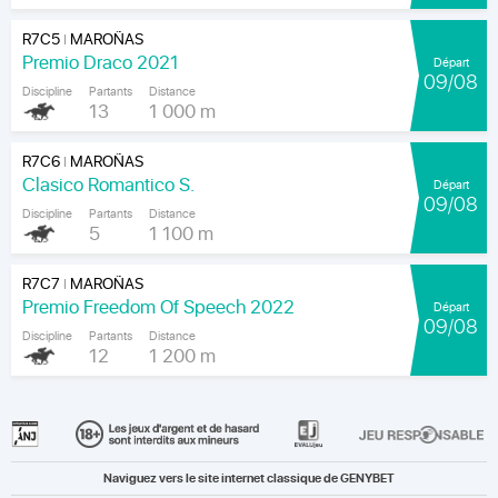
R7C5
MAROÑAS
|
Premio Draco 2021
Départ
09/08
Discipline
Partants
Distance
13
1 000 m
R7C6
MAROÑAS
|
Clasico Romantico S.
Départ
09/08
Discipline
Partants
Distance
5
1 100 m
R7C7
MAROÑAS
|
Premio Freedom Of Speech 2022
Départ
09/08
Discipline
Partants
Distance
12
1 200 m
Naviguez vers le site internet classique de GENYBET