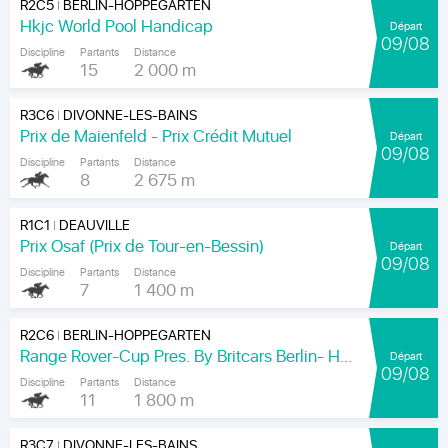
R2C5
BERLIN-HOPPEGARTEN
|
Hkjc World Pool Handicap
Départ
09/08
Discipline
Partants
Distance
15
2 000 m
R3C6
DIVONNE-LES-BAINS
|
Prix de Maienfeld - Prix Crédit Mutuel
Départ
09/08
Discipline
Partants
Distance
8
2 675 m
R1C1
DEAUVILLE
|
Prix Osaf (Prix de Tour-en-Bessin)
Départ
09/08
Discipline
Partants
Distance
7
1 400 m
R2C6
BERLIN-HOPPEGARTEN
|
Range Rover-Cup Pres. By Britcars Berlin- Hoppegartener Stutenp.
Départ
09/08
Discipline
Partants
Distance
11
1 800 m
R3C7
DIVONNE-LES-BAINS
|