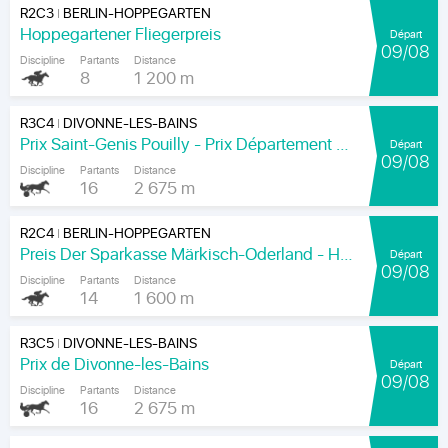
R2C3
BERLIN-HOPPEGARTEN
|
Hoppegartener Fliegerpreis
Départ
09/08
Discipline
Partants
Distance
8
1 200 m
R3C4
DIVONNE-LES-BAINS
|
Prix Saint-Genis Pouilly - Prix Département Ain
Départ
09/08
Discipline
Partants
Distance
16
2 675 m
R2C4
BERLIN-HOPPEGARTEN
|
Preis Der Sparkasse Märkisch-Oderland - Hkjc World Pool Trophy
Départ
09/08
Discipline
Partants
Distance
14
1 600 m
R3C5
DIVONNE-LES-BAINS
|
Prix de Divonne-les-Bains
Départ
09/08
Discipline
Partants
Distance
16
2 675 m