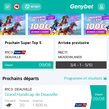
SPORT
Prochain Super Top 5
Arrivée provisoire
R1C3
R6C11
DEAUVILLE
MEADOWLANDS
09/08
3/4 - 1 - 5/10
Départ :
Prochains départs
Programme et résultats
R1C3
DEAUVILLE
|
Grand Handicap de Deauville
Départ
09/08
Discipline
Partants
Distance
20
1 600 m