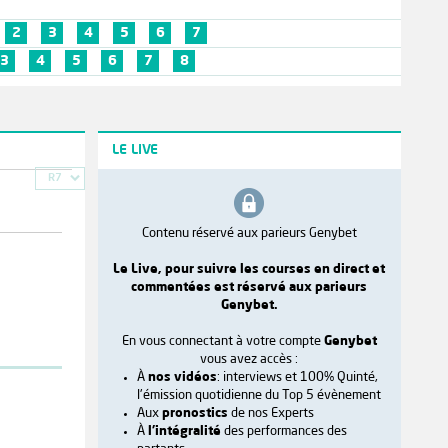
2
3
4
5
6
7
3
4
5
6
7
8
LE LIVE
R7
Contenu réservé aux parieurs Genybet
Le Live, pour suivre les courses en direct et
commentées est réservé aux parieurs
Genybet.
En vous connectant à votre compte
Genybet
vous avez accès :
À
nos vidéos
: interviews et 100% Quinté,
l'émission quotidienne du Top 5 évènement
Aux
pronostics
de nos Experts
À
l'intégralité
des performances des