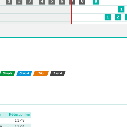
1
2
3
4
5
6
7
8
9
1
1
2
r
Réduction km
1'17''8
on
1'17''4