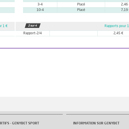
3-4
Placé
2,46
10-4
Placé
7,19
r 1 €
Rapports pour 1
Rapport-2/4
2,45 €
RTIFS - GENYBET SPORT
INFORMATION SUR GENYBET