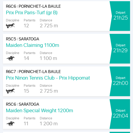
R6C6
PORNICHET-LA BAULE
|
Prix Prix Paris-Turf (gr B)
Départ
21h25
Discipline
Partants
Distance
12
2 725 m
R5C5
SARATOGA
|
Maiden Claiming 1100m
Départ
21h29
Discipline
Partants
Distance
14
1 100 m
R6C7
PORNICHET-LA BAULE
|
Prix Ninon Tennis Club - Prix Hippomat
Départ
22h00
Discipline
Partants
Distance
15
2 725 m
R5C6
SARATOGA
|
Maiden Special Weight 1200m
Départ
22h04
Discipline
Partants
Distance
11
1 200 m