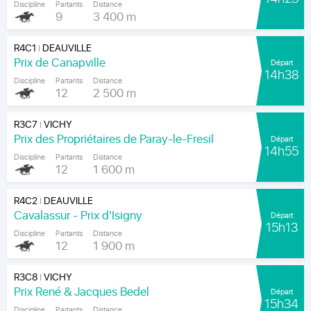
Discipline
Partants
Distance
9
3 400 m
R4C1
DEAUVILLE
|
Prix de Canapville
Départ
14h38
Discipline
Partants
Distance
12
2 500 m
R3C7
VICHY
|
Prix des Propriétaires de Paray-le-Fresil
Départ
14h55
Discipline
Partants
Distance
12
1 600 m
R4C2
DEAUVILLE
|
Cavalassur - Prix d'Isigny
Départ
15h13
Discipline
Partants
Distance
12
1 900 m
R3C8
VICHY
|
Prix René & Jacques Bedel
Départ
15h34
Discipline
Partants
Distance