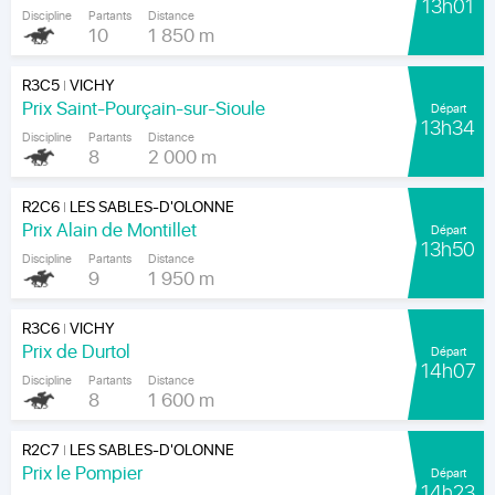
13h01
Discipline
Partants
Distance
10
1 850 m
R3C5
VICHY
|
Prix Saint-Pourçain-sur-Sioule
Départ
13h34
Discipline
Partants
Distance
8
2 000 m
R2C6
LES SABLES-D'OLONNE
|
Prix Alain de Montillet
Départ
13h50
Discipline
Partants
Distance
9
1 950 m
R3C6
VICHY
|
Prix de Durtol
Départ
14h07
Discipline
Partants
Distance
8
1 600 m
R2C7
LES SABLES-D'OLONNE
|
Prix le Pompier
Départ
14h23