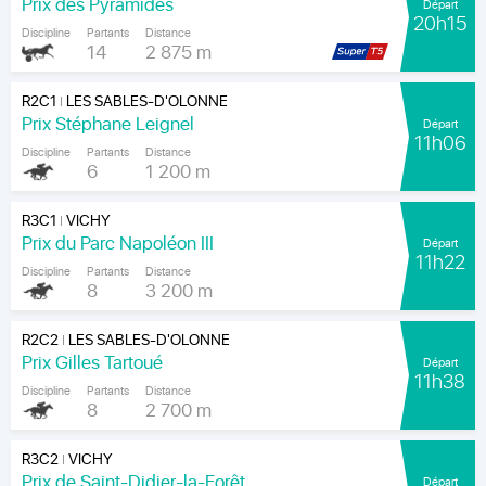
Prix des Pyramides
Départ
20h15
Discipline
Partants
Distance
14
2 875 m
R2C1
LES SABLES-D'OLONNE
|
Prix Stéphane Leignel
Départ
11h06
Discipline
Partants
Distance
6
1 200 m
R3C1
VICHY
|
Prix du Parc Napoléon III
Départ
11h22
Discipline
Partants
Distance
8
3 200 m
R2C2
LES SABLES-D'OLONNE
|
Prix Gilles Tartoué
Départ
11h38
Discipline
Partants
Distance
8
2 700 m
R3C2
VICHY
|
Prix de Saint-Didier-la-Forêt
Départ