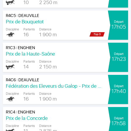
10
2 250 m
R4C5
DEAUVILLE
|
Prix de Bouquetot
Départ
17h05
Discipline
Partants
Distance
16
1 900 m
R1C3
ENGHIEN
|
Prix de la Haute-Saône
Départ
17h23
Discipline
Partants
Distance
14
2 150 m
R4C6
DEAUVILLE
|
Fédération des Eleveurs du Galop - Prix de Colletot
Départ
17h40
Discipline
Partants
Distance
16
1 900 m
R1C4
ENGHIEN
|
Prix de la Concorde
Départ
17h58
Discipline
Partants
Distance