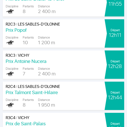
11h55
Discipline
Partants
Distance
8
2 400 m
R2C3
LES SABLES-D'OLONNE
|
Prix Popof
Départ
12h11
Discipline
Partants
Distance
10
1 200 m
R3C3
VICHY
|
Prix Antoine Nucera
Départ
12h28
Discipline
Partants
Distance
7
2 400 m
R2C4
LES SABLES-D'OLONNE
|
Prix Talmont Saint-Hilaire
Départ
12h44
Discipline
Partants
Distance
8
1 950 m
R3C4
VICHY
|
Prix de Saint-Palais
Départ