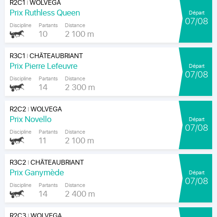
R2C1
WOLVEGA
|
Prix Ruthless Queen
Départ
07/08
Discipline
Partants
Distance
10
2 100 m
R3C1
CHÂTEAUBRIANT
|
Prix Pierre Lefeuvre
Départ
07/08
Discipline
Partants
Distance
14
2 300 m
R2C2
WOLVEGA
|
Prix Novello
Départ
07/08
Discipline
Partants
Distance
11
2 100 m
R3C2
CHÂTEAUBRIANT
|
Prix Ganymède
Départ
07/08
Discipline
Partants
Distance
14
2 400 m
R2C3
WOLVEGA
|