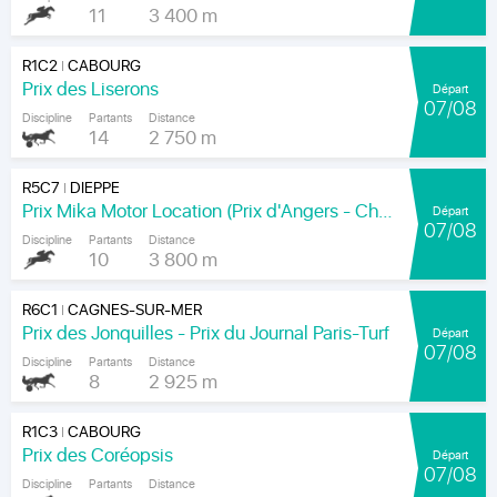
11
3 400 m
R1C2
CABOURG
|
Prix des Liserons
Départ
07/08
Discipline
Partants
Distance
14
2 750 m
R5C7
DIEPPE
|
Prix Mika Motor Location (Prix d'Angers - Chamionnat Paris-Turf des Apprentis-Jeunes-Jockeys)
Départ
07/08
Discipline
Partants
Distance
10
3 800 m
R6C1
CAGNES-SUR-MER
|
Prix des Jonquilles - Prix du Journal Paris-Turf
Départ
07/08
Discipline
Partants
Distance
8
2 925 m
R1C3
CABOURG
|
Prix des Coréopsis
Départ
07/08
Discipline
Partants
Distance