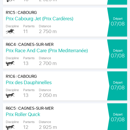
R1C5
CABOURG
|
Prix Cabourg Jet (Prix Cardères)
Départ
07/08
Discipline
Partants
Distance
11
2 750 m
R6C4
CAGNES-SUR-MER
|
Prix Race And Care (Prix Mediterranée)
Départ
07/08
Discipline
Partants
Distance
13
2 700 m
R1C6
CABOURG
|
Prix des Dauphinelles
Départ
07/08
Discipline
Partants
Distance
13
2 050 m
R6C5
CAGNES-SUR-MER
|
Prix Roller Quick
Départ
07/08
Discipline
Partants
Distance
12
2 925 m