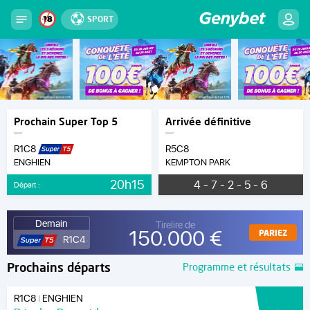
SPORT
Prochain Super Top 5
Arrivée définitive
R1C8
R5C8
ENGHIEN
KEMPTON PARK
20h15
4 - 7 - 2 - 5 - 6
Départ :
Demain
Tirelire de
150.000 €
PARIEZ
R1C4
Prochains départs
Programme et résultats
R1C8
ENGHIEN
|