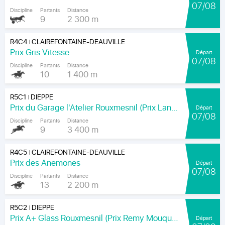
07/08
Discipline
Partants
Distance
9
2 300 m
R4C4
CLAIREFONTAINE-DEAUVILLE
|
Prix Gris Vitesse
Départ
07/08
Discipline
Partants
Distance
10
1 400 m
R5C1
DIEPPE
|
Prix du Garage l'Atelier Rouxmesnil (Prix Lands End)
Départ
07/08
Discipline
Partants
Distance
9
3 400 m
R4C5
CLAIREFONTAINE-DEAUVILLE
|
Prix des Anemones
Départ
07/08
Discipline
Partants
Distance
13
2 200 m
R5C2
DIEPPE
|
Prix A+ Glass Rouxmesnil (Prix Remy Mouquet)
Départ