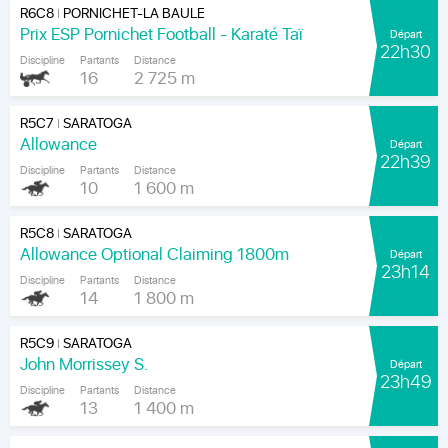
R6C8
PORNICHET-LA BAULE
|
Prix ESP Pornichet Football - Karaté Taï
Départ
22h30
Discipline
Partants
Distance
16
2 725 m
R5C7
SARATOGA
|
Allowance
Départ
22h39
Discipline
Partants
Distance
10
1 600 m
R5C8
SARATOGA
|
Allowance Optional Claiming 1800m
Départ
23h14
Discipline
Partants
Distance
14
1 800 m
R5C9
SARATOGA
|
John Morrissey S.
Départ
23h49
Discipline
Partants
Distance
13
1 400 m