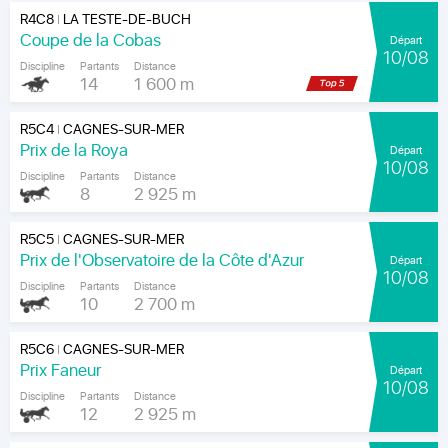
R4C8
LA TESTE-DE-BUCH
|
Coupe de la Cobas
Départ
10/08
Discipline
Partants
Distance
14
1 600 m
R5C4
CAGNES-SUR-MER
|
Prix de la Roya
Départ
10/08
Discipline
Partants
Distance
8
2 925 m
R5C5
CAGNES-SUR-MER
|
Prix de l'Observatoire de la Côte d'Azur
Départ
10/08
Discipline
Partants
Distance
10
2 700 m
R5C6
CAGNES-SUR-MER
|
Prix Faneur
Départ
10/08
Discipline
Partants
Distance
12
2 925 m