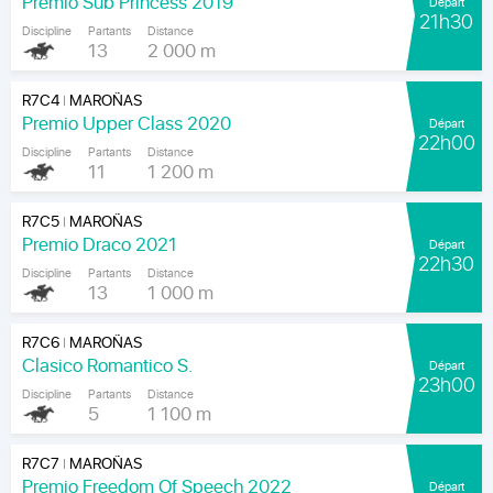
Premio Sub Princess 2019
Départ
21h30
Discipline
Partants
Distance
13
2 000 m
R7C4
MAROÑAS
|
Premio Upper Class 2020
Départ
22h00
Discipline
Partants
Distance
11
1 200 m
R7C5
MAROÑAS
|
Premio Draco 2021
Départ
22h30
Discipline
Partants
Distance
13
1 000 m
R7C6
MAROÑAS
|
Clasico Romantico S.
Départ
23h00
Discipline
Partants
Distance
5
1 100 m
R7C7
MAROÑAS
|
Premio Freedom Of Speech 2022
Départ