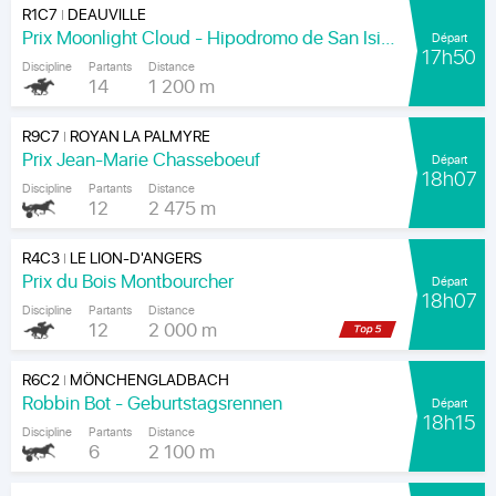
R1C7
DEAUVILLE
|
Prix Moonlight Cloud - Hipodromo de San Isidro
Départ
17h50
Discipline
Partants
Distance
14
1 200 m
R9C7
ROYAN LA PALMYRE
|
Prix Jean-Marie Chasseboeuf
Départ
18h07
Discipline
Partants
Distance
12
2 475 m
R4C3
LE LION-D'ANGERS
|
Prix du Bois Montbourcher
Départ
18h07
Discipline
Partants
Distance
12
2 000 m
R6C2
MÖNCHENGLADBACH
|
Robbin Bot - Geburtstagsrennen
Départ
18h15
Discipline
Partants
Distance
6
2 100 m