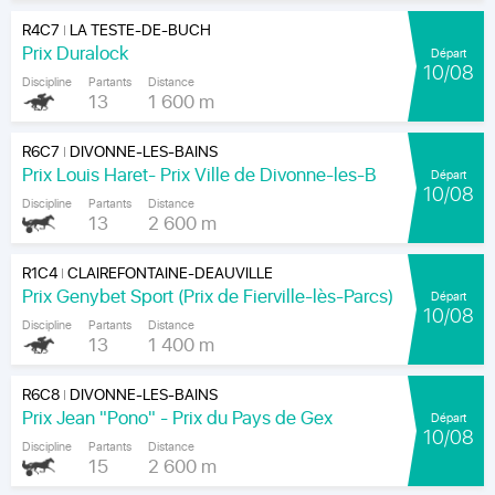
R4C7
LA TESTE-DE-BUCH
|
Prix Duralock
Départ
10/08
Discipline
Partants
Distance
13
1 600 m
R6C7
DIVONNE-LES-BAINS
|
Prix Louis Haret- Prix Ville de Divonne-les-B
Départ
10/08
Discipline
Partants
Distance
13
2 600 m
R1C4
CLAIREFONTAINE-DEAUVILLE
|
Prix Genybet Sport (Prix de Fierville-lès-Parcs)
Départ
10/08
Discipline
Partants
Distance
13
1 400 m
R6C8
DIVONNE-LES-BAINS
|
Prix Jean "Pono" - Prix du Pays de Gex
Départ
10/08
Discipline
Partants
Distance
15
2 600 m