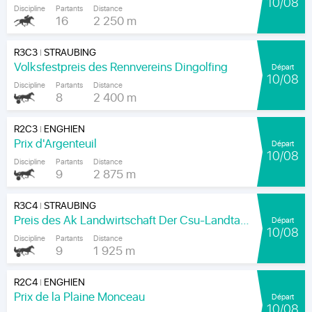
10/08
Discipline
Partants
Distance
16
2 250 m
R3C3
STRAUBING
|
Volksfestpreis des Rennvereins Dingolfing
Départ
10/08
Discipline
Partants
Distance
8
2 400 m
R2C3
ENGHIEN
|
Prix d'Argenteuil
Départ
10/08
Discipline
Partants
Distance
9
2 875 m
R3C4
STRAUBING
|
Preis des Ak Landwirtschaft Der Csu-Landtagsfraktion
Départ
10/08
Discipline
Partants
Distance
9
1 925 m
R2C4
ENGHIEN
|
Prix de la Plaine Monceau
Départ
10/08