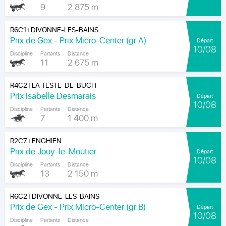
9
2 875 m
R6C1
DIVONNE-LES-BAINS
|
Prix de Gex - Prix Micro-Center (gr A)
Départ
10/08
Discipline
Partants
Distance
11
2 675 m
R4C2
LA TESTE-DE-BUCH
|
Prix Isabelle Desmarais
Départ
10/08
Discipline
Partants
Distance
7
1 400 m
R2C7
ENGHIEN
|
Prix de Jouy-le-Moutier
Départ
10/08
Discipline
Partants
Distance
13
2 150 m
R6C2
DIVONNE-LES-BAINS
|
Prix de Gex - Prix Micro-Center (gr B)
Départ
10/08
Discipline
Partants
Distance