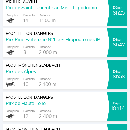
R1C8
DEAUVILLE
|
Prix de Saint-Laurent-sur-Mer - Hipodromo de Maronas
Départ
18h25
Discipline
Partants
Distance
14
1 100 m
R4C4
LE LION-D'ANGERS
|
Prix Pmu Partenaire N°1 des Hippodromes (Prix du Moulin de Varennes)
Départ
18h42
Discipline
Partants
Distance
8
2 000 m
R6C3
MÖNCHENGLADBACH
|
Prix des Alpes
Départ
18h58
Discipline
Partants
Distance
10
2 100 m
R4C5
LE LION-D'ANGERS
|
Prix de Haute Folie
Départ
19h14
Discipline
Partants
Distance
12
2 400 m
R6C4
MÖNCHENGLADBACH
|