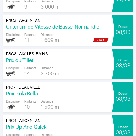
Discipline
Partants
Distance
9
3 000 m
R4C3
ARGENTAN
|
Critérium de Vitesse de Basse-Normandie
Départ
08/08
Discipline
Partants
Distance
11
1 609 m
R8C8
AIX-LES-BAINS
|
Prix du Tillet
Départ
08/08
Discipline
Partants
Distance
14
2 700 m
R1C7
DEAUVILLE
|
Prix Isola Bella
Départ
08/08
Discipline
Partants
Distance
10
1 500 m
R4C4
ARGENTAN
|
Prix Up And Quick
Départ
08/08
Discipline
Partants
Distance