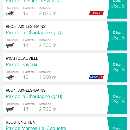
Prix de la Place de Valois
Départ
08/08
Discipline
Partants
Distance
12
2 875 m
R8C3
AIX-LES-BAINS
|
Prix de la Chautagne (gr A)
Départ
08/08
Discipline
Partants
Distance
14
2 700 m
R1C3
DEAUVILLE
|
Prix de Bayeux
Départ
08/08
Discipline
Partants
Distance
16
1 600 m
R8C4
AIX-LES-BAINS
|
Prix de la Chautagne (gr B)
Départ
08/08
Discipline
Partants
Distance
14
2 700 m
R3C8
ENGHIEN
|
Prix de Marnes-La-Coquette
Départ