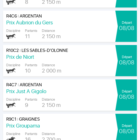
8
2 150 m
R4C6
ARGENTAN
|
Prix Aubrion du Gers
Départ
08/08
Discipline
Partants
Distance
11
2 150 m
R10C2
LES SABLES-D'OLONNE
|
Prix de Niort
Départ
08/08
Discipline
Partants
Distance
10
2 000 m
R4C7
ARGENTAN
|
Prix Just A Gigolo
Départ
08/08
Discipline
Partants
Distance
9
2 150 m
R9C1
GRAIGNES
|
Prix Groupama
Départ
08/08
Discipline
Partants
Distance
16
2 700 m