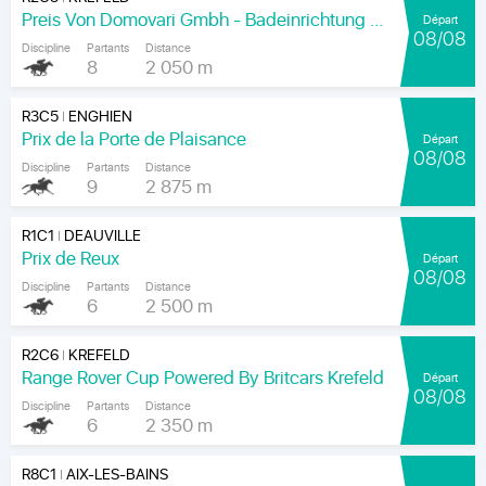
Preis Von Domovari Gmbh - Badeinrichtung Auf Mass
Départ
08/08
Discipline
Partants
Distance
8
2 050 m
R3C5
ENGHIEN
|
Prix de la Porte de Plaisance
Départ
08/08
Discipline
Partants
Distance
9
2 875 m
R1C1
DEAUVILLE
|
Prix de Reux
Départ
08/08
Discipline
Partants
Distance
6
2 500 m
R2C6
KREFELD
|
Range Rover Cup Powered By Britcars Krefeld
Départ
08/08
Discipline
Partants
Distance
6
2 350 m
R8C1
AIX-LES-BAINS
|