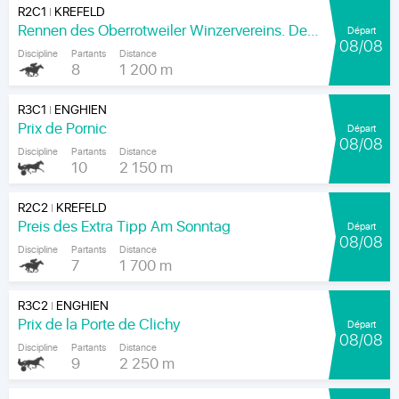
R2C1
KREFELD
|
Rennen des Oberrotweiler Winzervereins. Der Klassiker Am Kaiser.
Départ
08/08
Discipline
Partants
Distance
8
1 200 m
R3C1
ENGHIEN
|
Prix de Pornic
Départ
08/08
Discipline
Partants
Distance
10
2 150 m
R2C2
KREFELD
|
Preis des Extra Tipp Am Sonntag
Départ
08/08
Discipline
Partants
Distance
7
1 700 m
R3C2
ENGHIEN
|
Prix de la Porte de Clichy
Départ
08/08
Discipline
Partants
Distance
9
2 250 m