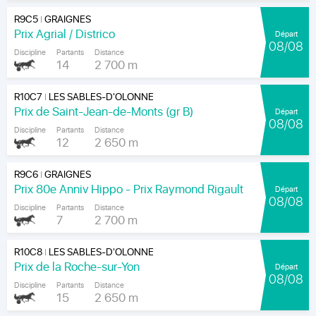
R9C5
GRAIGNES
|
Prix Agrial / Districo
Départ
08/08
Discipline
Partants
Distance
14
2 700 m
R10C7
LES SABLES-D'OLONNE
|
Prix de Saint-Jean-de-Monts (gr B)
Départ
08/08
Discipline
Partants
Distance
12
2 650 m
R9C6
GRAIGNES
|
Prix 80e Anniv Hippo - Prix Raymond Rigault
Départ
08/08
Discipline
Partants
Distance
7
2 700 m
R10C8
LES SABLES-D'OLONNE
|
Prix de la Roche-sur-Yon
Départ
08/08
Discipline
Partants
Distance
15
2 650 m