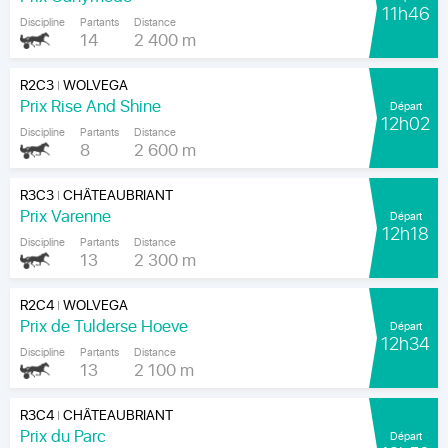
11h46
Discipline
Partants
Distance
14
2 400 m
R2C3
WOLVEGA
|
Prix Rise And Shine
Départ
12h02
Discipline
Partants
Distance
8
2 600 m
R3C3
CHÂTEAUBRIANT
|
Prix Varenne
Départ
12h18
Discipline
Partants
Distance
13
2 300 m
R2C4
WOLVEGA
|
Prix de Tulderse Hoeve
Départ
12h34
Discipline
Partants
Distance
13
2 100 m
R3C4
CHÂTEAUBRIANT
|
Prix du Parc
Départ