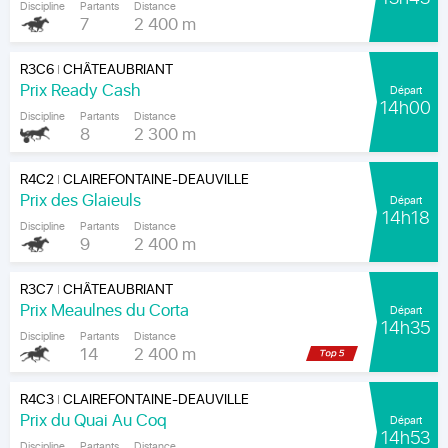
Discipline
Partants
Distance
7
2 400 m
R3C6
CHÂTEAUBRIANT
|
Prix Ready Cash
Départ
14h00
Discipline
Partants
Distance
8
2 300 m
R4C2
CLAIREFONTAINE-DEAUVILLE
|
Prix des Glaieuls
Départ
14h18
Discipline
Partants
Distance
9
2 400 m
R3C7
CHÂTEAUBRIANT
|
Prix Meaulnes du Corta
Départ
14h35
Discipline
Partants
Distance
14
2 400 m
R4C3
CLAIREFONTAINE-DEAUVILLE
|
Prix du Quai Au Coq
Départ
14h53
Discipline
Partants
Distance