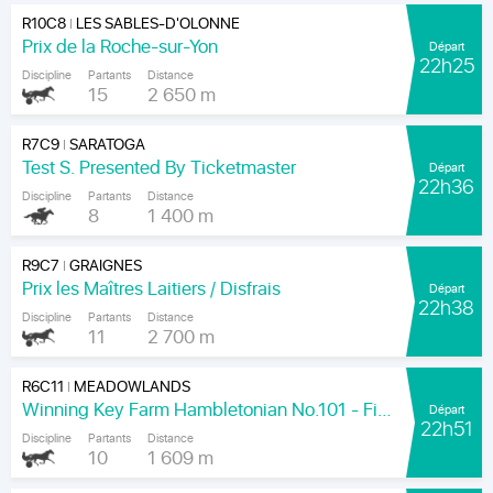
R10C8
LES SABLES-D'OLONNE
|
Prix de la Roche-sur-Yon
Départ
22h25
Discipline
Partants
Distance
15
2 650 m
R7C9
SARATOGA
|
Test S. Presented By Ticketmaster
Départ
22h36
Discipline
Partants
Distance
8
1 400 m
R9C7
GRAIGNES
|
Prix les Maîtres Laitiers / Disfrais
Départ
22h38
Discipline
Partants
Distance
11
2 700 m
R6C11
MEADOWLANDS
|
Winning Key Farm Hambletonian No.101 - Final
Départ
22h51
Discipline
Partants
Distance
10
1 609 m