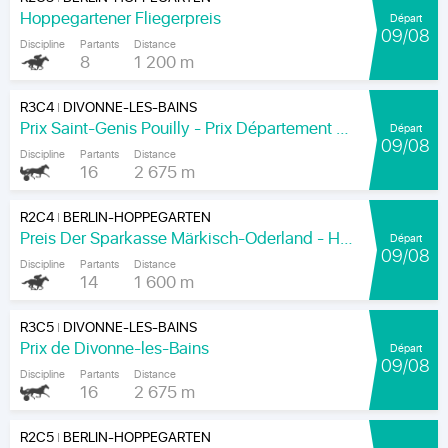
Hoppegartener Fliegerpreis
Départ
09/08
Discipline
Partants
Distance
8
1 200 m
R3C4
DIVONNE-LES-BAINS
|
Prix Saint-Genis Pouilly - Prix Département Ain
Départ
09/08
Discipline
Partants
Distance
16
2 675 m
R2C4
BERLIN-HOPPEGARTEN
|
Preis Der Sparkasse Märkisch-Oderland - Hkjc World Pool Trophy
Départ
09/08
Discipline
Partants
Distance
14
1 600 m
R3C5
DIVONNE-LES-BAINS
|
Prix de Divonne-les-Bains
Départ
09/08
Discipline
Partants
Distance
16
2 675 m
R2C5
BERLIN-HOPPEGARTEN
|