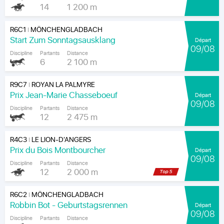
14
1 200 m
R6C1
MÖNCHENGLADBACH
|
Start Zum Sonntagsausklang
Départ
09/08
Discipline
Partants
Distance
6
2 100 m
R9C7
ROYAN LA PALMYRE
|
Prix Jean-Marie Chasseboeuf
Départ
09/08
Discipline
Partants
Distance
12
2 475 m
R4C3
LE LION-D'ANGERS
|
Prix du Bois Montbourcher
Départ
09/08
Discipline
Partants
Distance
12
2 000 m
R6C2
MÖNCHENGLADBACH
|
Robbin Bot - Geburtstagsrennen
Départ
09/08
Discipline
Partants
Distance