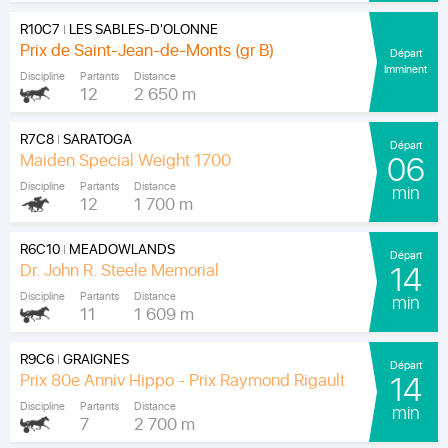
R10C7
LES SABLES-D'OLONNE
|
Prix de Saint-Jean-de-Monts (gr B)
Départ
Imminent
Discipline
Partants
Distance
12
2 650 m
R7C8
SARATOGA
|
Départ
Maiden Special Weight 1700
06
Discipline
Partants
Distance
min
12
1 700 m
R6C10
MEADOWLANDS
|
Départ
Dr. John R. Steele Memorial
14
Discipline
Partants
Distance
min
11
1 609 m
R9C6
GRAIGNES
|
Départ
Prix 80e Anniv Hippo - Prix Raymond Rigault
14
Discipline
Partants
Distance
min
7
2 700 m