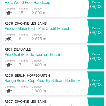
Hkjc World Pool Handicap
Départ
09/08
Discipline
Partants
Distance
15
2 000 m
R3C6
DIVONNE-LES-BAINS
|
Prix de Maienfeld - Prix Crédit Mutuel
Départ
09/08
Discipline
Partants
Distance
8
2 675 m
R1C1
DEAUVILLE
|
Prix Osaf (Prix de Tour-en-Bessin)
Départ
09/08
Discipline
Partants
Distance
7
1 400 m
R2C6
BERLIN-HOPPEGARTEN
|
Range Rover-Cup Pres. By Britcars Berlin- Hoppegartener Stutenp.
Départ
09/08
Discipline
Partants
Distance
11
1 800 m
R3C7
DIVONNE-LES-BAINS
|