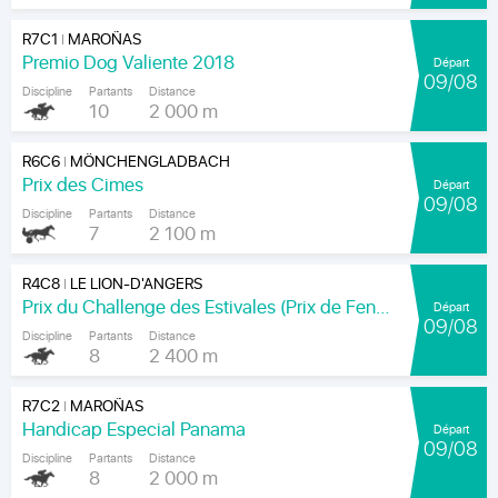
R7C1
MAROÑAS
|
Premio Dog Valiente 2018
Départ
09/08
Discipline
Partants
Distance
10
2 000 m
R6C6
MÖNCHENGLADBACH
|
Prix des Cimes
Départ
09/08
Discipline
Partants
Distance
7
2 100 m
R4C8
LE LION-D'ANGERS
|
Prix du Challenge des Estivales (Prix de Feneu)
Départ
09/08
Discipline
Partants
Distance
8
2 400 m
R7C2
MAROÑAS
|
Handicap Especial Panama
Départ
09/08
Discipline
Partants
Distance
8
2 000 m