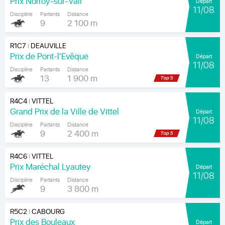
Prix Norroy-sur-Vair
Départ
11/08
Discipline
Partants
Distance
9
2 100 m
R1C7
DEAUVILLE
|
Prix de Pont-l'Evêque
Départ
11/08
Discipline
Partants
Distance
13
1 900 m
R4C4
VITTEL
|
Grand Prix de la Ville de Vittel
Départ
11/08
Discipline
Partants
Distance
9
2 400 m
R4C6
VITTEL
|
Prix Maréchal Lyautey
Départ
11/08
Discipline
Partants
Distance
9
3 800 m
R5C2
CABOURG
|
Prix des Bouleaux
Départ