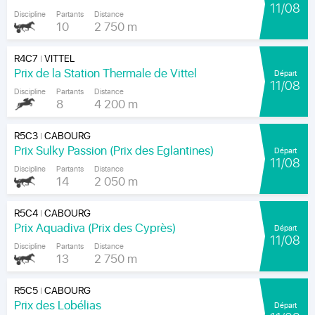
11/08
Discipline
Partants
Distance
10
2 750 m
R4C7
VITTEL
|
Prix de la Station Thermale de Vittel
Départ
11/08
Discipline
Partants
Distance
8
4 200 m
R5C3
CABOURG
|
Prix Sulky Passion (Prix des Eglantines)
Départ
11/08
Discipline
Partants
Distance
14
2 050 m
R5C4
CABOURG
|
Prix Aquadiva (Prix des Cyprès)
Départ
11/08
Discipline
Partants
Distance
13
2 750 m
R5C5
CABOURG
|
Prix des Lobélias
Départ