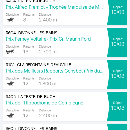
R4C4
LA TESTE-DE-BUCH
|
Prix Alfred Fremiot - Trophée Marquise de Moratalla
Départ
10/08
Discipline
Partants
Distance
8
2 400 m
R6C4
DIVONNE-LES-BAINS
|
Prix Ferney Voltaire- Prix Gr. Maurin Ford
Départ
10/08
Discipline
Partants
Distance
13
2 700 m
R1C1
CLAIREFONTAINE-DEAUVILLE
|
Prix des Meilleurs Rapports Genybet (Prix du Haut-Bois)
Départ
10/08
Discipline
Partants
Distance
12
1 800 m
R4C5
LA TESTE-DE-BUCH
|
Prix de l'Hippodrome de Compiègne
Départ
10/08
Discipline
Partants
Distance
12
2 400 m
R6C5
DIVONNE-LES-BAINS
|