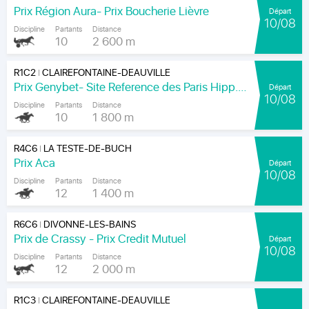
Prix Région Aura- Prix Boucherie Lièvre
Départ
10/08
Discipline
Partants
Distance
10
2 600 m
R1C2
CLAIREFONTAINE-DEAUVILLE
|
Prix Genybet- Site Reference des Paris Hipp.(px du Domaine du H. Bois)
Départ
10/08
Discipline
Partants
Distance
10
1 800 m
R4C6
LA TESTE-DE-BUCH
|
Prix Aca
Départ
10/08
Discipline
Partants
Distance
12
1 400 m
R6C6
DIVONNE-LES-BAINS
|
Prix de Crassy - Prix Credit Mutuel
Départ
10/08
Discipline
Partants
Distance
12
2 000 m
R1C3
CLAIREFONTAINE-DEAUVILLE
|