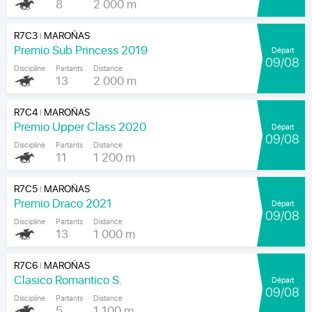
8
2 000 m
R7C3
MAROÑAS
|
Premio Sub Princess 2019
Départ
09/08
Discipline
Partants
Distance
13
2 000 m
R7C4
MAROÑAS
|
Premio Upper Class 2020
Départ
09/08
Discipline
Partants
Distance
11
1 200 m
R7C5
MAROÑAS
|
Premio Draco 2021
Départ
09/08
Discipline
Partants
Distance
13
1 000 m
R7C6
MAROÑAS
|
Clasico Romantico S.
Départ
09/08
Discipline
Partants
Distance
5
1 100 m