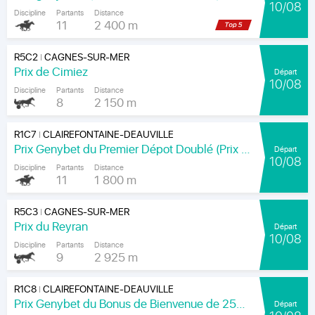
10/08
Discipline
Partants
Distance
11
2 400 m
R5C2
CAGNES-SUR-MER
|
Prix de Cimiez
Départ
10/08
Discipline
Partants
Distance
8
2 150 m
R1C7
CLAIREFONTAINE-DEAUVILLE
|
Prix Genybet du Premier Dépot Doublé (Prix The Wonder)
Départ
10/08
Discipline
Partants
Distance
11
1 800 m
R5C3
CAGNES-SUR-MER
|
Prix du Reyran
Départ
10/08
Discipline
Partants
Distance
9
2 925 m
R1C8
CLAIREFONTAINE-DEAUVILLE
|
Prix Genybet du Bonus de Bienvenue de 250 Euros (Prix Ramsin)
Départ