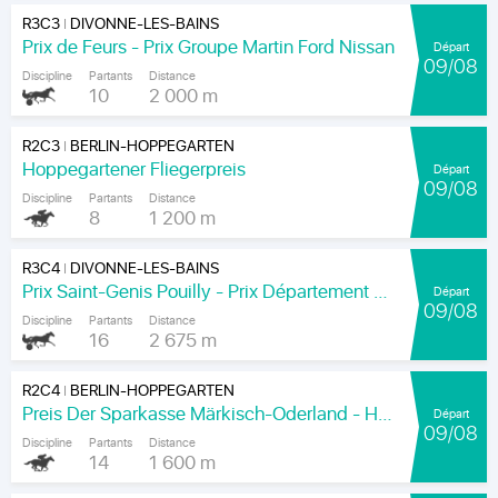
R3C3
DIVONNE-LES-BAINS
|
Prix de Feurs - Prix Groupe Martin Ford Nissan
Départ
09/08
Discipline
Partants
Distance
10
2 000 m
R2C3
BERLIN-HOPPEGARTEN
|
Hoppegartener Fliegerpreis
Départ
09/08
Discipline
Partants
Distance
8
1 200 m
R3C4
DIVONNE-LES-BAINS
|
Prix Saint-Genis Pouilly - Prix Département Ain
Départ
09/08
Discipline
Partants
Distance
16
2 675 m
R2C4
BERLIN-HOPPEGARTEN
|
Preis Der Sparkasse Märkisch-Oderland - Hkjc World Pool Trophy
Départ
09/08
Discipline
Partants
Distance
14
1 600 m