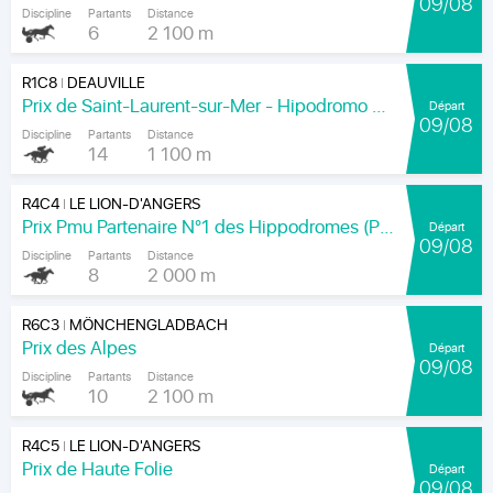
09/08
Discipline
Partants
Distance
6
2 100 m
R1C8
DEAUVILLE
|
Prix de Saint-Laurent-sur-Mer - Hipodromo de Maronas
Départ
09/08
Discipline
Partants
Distance
14
1 100 m
R4C4
LE LION-D'ANGERS
|
Prix Pmu Partenaire N°1 des Hippodromes (Prix du Moulin de Varennes)
Départ
09/08
Discipline
Partants
Distance
8
2 000 m
R6C3
MÖNCHENGLADBACH
|
Prix des Alpes
Départ
09/08
Discipline
Partants
Distance
10
2 100 m
R4C5
LE LION-D'ANGERS
|
Prix de Haute Folie
Départ
09/08