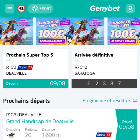
SPORT
Prochain Super Top 5
Arrivée définitive
R1C3
R7C12
DEAUVILLE
SARATOGA
09/08
6 - 2 - 3 - 8 - 7
Départ :
Prochains départs
Programme et résultats
R1C3
DEAUVILLE
|
Grand Handicap de Deauville
Départ
09/08
Discipline
Partants
Distance
20
1 600 m