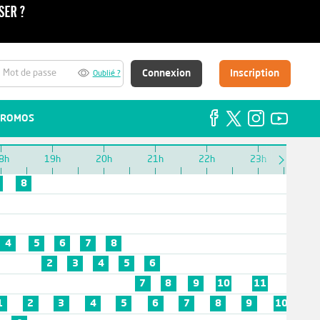
Connexion
Inscription
Oublié ?
ROMOS
8h
19h
20h
21h
22h
23h
00h
8
4
5
6
7
8
2
3
4
5
6
7
8
9
10
11
1
2
3
4
5
6
7
8
9
10
1