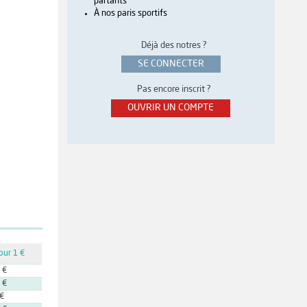
partants
À nos paris sportifs
Déjà des notres ?
SE CONNECTER
Pas encore inscrit ?
OUVRIR UN COMPTE
our 1 €
 €
 €
 €