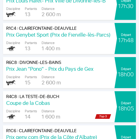
Prix Louis Haret- Prix Ville de Divonne-les-B
Départ
17h30
Discipline
Partants
Distance
13
2 600 m
R1C4
CLAIREFONTAINE-DEAUVILLE
|
Prix Genybet Sport (Prix de Fierville-lès-Parcs)
Départ
17h48
Discipline
Partants
Distance
13
1 400 m
R6C8
DIVONNE-LES-BAINS
|
Prix Jean "Pono" - Prix du Pays de Gex
Départ
18h00
Discipline
Partants
Distance
15
2 600 m
R4C8
LA TESTE-DE-BUCH
|
Coupe de la Cobas
Départ
18h05
Discipline
Partants
Distance
14
1 600 m
R1C6
CLAIREFONTAINE-DEAUVILLE
|
Prix geny.com (Prix de la Côte d'Albatre)
Départ