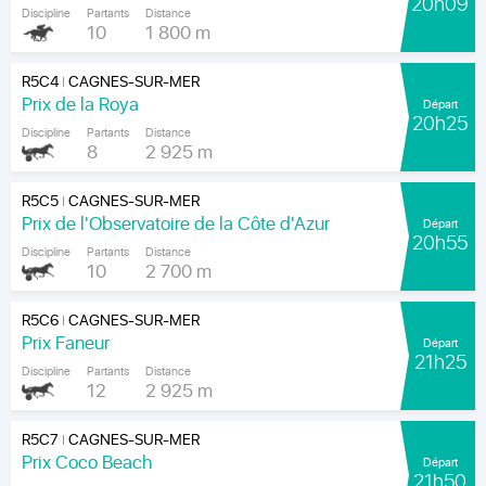
20h09
Discipline
Partants
Distance
10
1 800 m
R5C4
CAGNES-SUR-MER
|
Prix de la Roya
Départ
20h25
Discipline
Partants
Distance
8
2 925 m
R5C5
CAGNES-SUR-MER
|
Prix de l'Observatoire de la Côte d'Azur
Départ
20h55
Discipline
Partants
Distance
10
2 700 m
R5C6
CAGNES-SUR-MER
|
Prix Faneur
Départ
21h25
Discipline
Partants
Distance
12
2 925 m
R5C7
CAGNES-SUR-MER
|
Prix Coco Beach
Départ
21h50