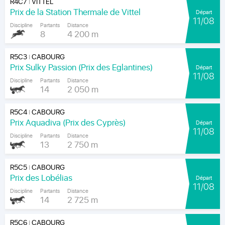
R4C7
VITTEL
|
Prix de la Station Thermale de Vittel
Départ
11/08
Discipline
Partants
Distance
8
4 200 m
R5C3
CABOURG
|
Prix Sulky Passion (Prix des Eglantines)
Départ
11/08
Discipline
Partants
Distance
14
2 050 m
R5C4
CABOURG
|
Prix Aquadiva (Prix des Cyprès)
Départ
11/08
Discipline
Partants
Distance
13
2 750 m
R5C5
CABOURG
|
Prix des Lobélias
Départ
11/08
Discipline
Partants
Distance
14
2 725 m
R5C6
CABOURG
|