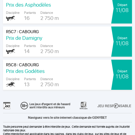
Prix des Asphodèles
Départ
11/08
Discipline
Partants
Distance
16
2 750 m
R5C7
CABOURG
|
Prix de Damigny
Départ
11/08
Discipline
Partants
Distance
14
2 750 m
R5C8
CABOURG
|
Prix des Godéties
Départ
11/08
Discipline
Partants
Distance
13
2 750 m
Naviguez vers le site internet classique de GENYBET
Toute personne peut demander à être interdite de jeux. Cette demande est formée auprès de l'Autorité
nationale des jeux.
Cette interdiction est applicable dans les casinos, dans les clubs de jeux, sur les sites de jeux et de