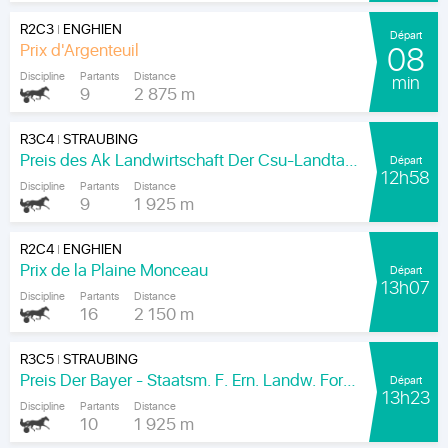
R2C3
ENGHIEN
|
Départ
Prix d'Argenteuil
08
Discipline
Partants
Distance
min
9
2 875 m
R3C4
STRAUBING
|
Preis des Ak Landwirtschaft Der Csu-Landtagsfraktion
Départ
12h58
Discipline
Partants
Distance
9
1 925 m
R2C4
ENGHIEN
|
Prix de la Plaine Monceau
Départ
13h07
Discipline
Partants
Distance
16
2 150 m
R3C5
STRAUBING
|
Preis Der Bayer - Staatsm. F. Ern. Landw. Forsten Und Tourism
Départ
13h23
Discipline
Partants
Distance
10
1 925 m