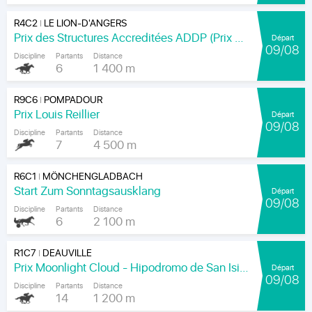
R4C2
LE LION-D'ANGERS
|
Prix des Structures Accreditées ADDP (Prix Léon Carabin)
Départ
09/08
Discipline
Partants
Distance
6
1 400 m
R9C6
POMPADOUR
|
Prix Louis Reillier
Départ
09/08
Discipline
Partants
Distance
7
4 500 m
R6C1
MÖNCHENGLADBACH
|
Start Zum Sonntagsausklang
Départ
09/08
Discipline
Partants
Distance
6
2 100 m
R1C7
DEAUVILLE
|
Prix Moonlight Cloud - Hipodromo de San Isidro
Départ
09/08
Discipline
Partants
Distance
14
1 200 m