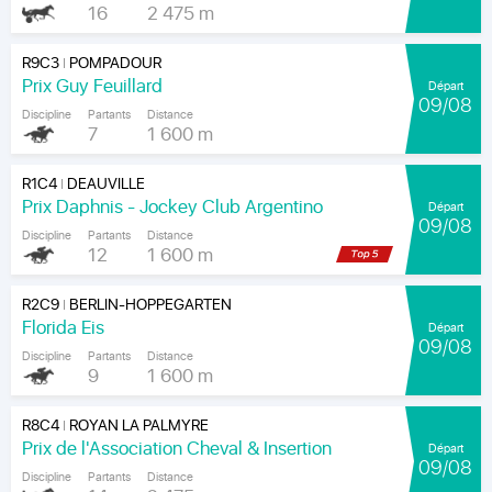
16
2 475 m
R9C3
POMPADOUR
|
Prix Guy Feuillard
Départ
09/08
Discipline
Partants
Distance
7
1 600 m
R1C4
DEAUVILLE
|
Prix Daphnis - Jockey Club Argentino
Départ
09/08
Discipline
Partants
Distance
12
1 600 m
R2C9
BERLIN-HOPPEGARTEN
|
Florida Eis
Départ
09/08
Discipline
Partants
Distance
9
1 600 m
R8C4
ROYAN LA PALMYRE
|
Prix de l'Association Cheval & Insertion
Départ
09/08
Discipline
Partants
Distance