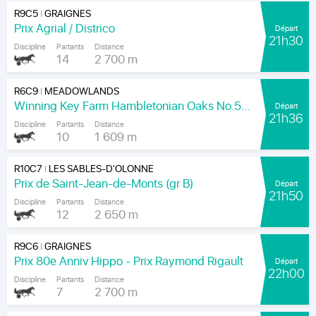
R9C5
GRAIGNES
|
Prix Agrial / Districo
Départ
21h30
Discipline
Partants
Distance
14
2 700 m
R6C9
MEADOWLANDS
|
Winning Key Farm Hambletonian Oaks No.56 - Final
Départ
21h36
Discipline
Partants
Distance
10
1 609 m
R10C7
LES SABLES-D'OLONNE
|
Prix de Saint-Jean-de-Monts (gr B)
Départ
21h50
Discipline
Partants
Distance
12
2 650 m
R9C6
GRAIGNES
|
Prix 80e Anniv Hippo - Prix Raymond Rigault
Départ
22h00
Discipline
Partants
Distance
7
2 700 m