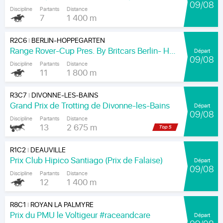
09/08
Discipline
Partants
Distance
7
1 400 m
R2C6
BERLIN-HOPPEGARTEN
|
Range Rover-Cup Pres. By Britcars Berlin- Hoppegartener Stutenp.
Départ
09/08
Discipline
Partants
Distance
11
1 800 m
R3C7
DIVONNE-LES-BAINS
|
Grand Prix de Trotting de Divonne-les-Bains
Départ
09/08
Discipline
Partants
Distance
13
2 675 m
R1C2
DEAUVILLE
|
Prix Club Hipico Santiago (Prix de Falaise)
Départ
09/08
Discipline
Partants
Distance
12
1 400 m
R8C1
ROYAN LA PALMYRE
|
Prix du PMU le Voltigeur #raceandcare
Départ