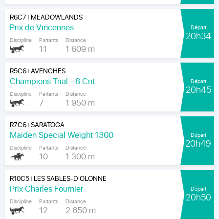
R6C7
MEADOWLANDS
|
Prix de Vincennes
Départ
20h34
Discipline
Partants
Distance
11
1 609 m
R5C6
AVENCHES
|
Champions Trial - 8 Cnt
Départ
20h45
Discipline
Partants
Distance
7
1 950 m
R7C6
SARATOGA
|
Maiden Special Weight 1300
Départ
20h49
Discipline
Partants
Distance
10
1 300 m
R10C5
LES SABLES-D'OLONNE
|
Prix Charles Fournier
Départ
20h50
Discipline
Partants
Distance
12
2 650 m