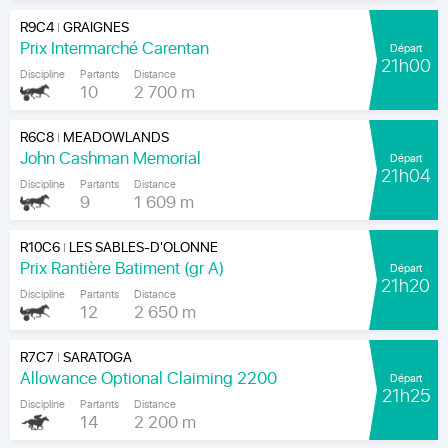
R9C4
GRAIGNES
|
Prix Intermarché Carentan
Départ
21h00
Discipline
Partants
Distance
10
2 700 m
R6C8
MEADOWLANDS
|
John Cashman Memorial
Départ
21h04
Discipline
Partants
Distance
9
1 609 m
R10C6
LES SABLES-D'OLONNE
|
Prix Rantière Batiment (gr A)
Départ
21h20
Discipline
Partants
Distance
12
2 650 m
R7C7
SARATOGA
|
Allowance Optional Claiming 2200
Départ
21h25
Discipline
Partants
Distance
14
2 200 m