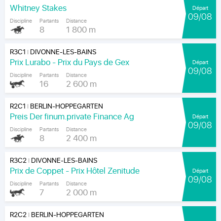
Whitney Stakes
Départ
09/08
Discipline
Partants
Distance
8
1 800 m
R3C1
DIVONNE-LES-BAINS
|
Prix Lurabo - Prix du Pays de Gex
Départ
09/08
Discipline
Partants
Distance
16
2 600 m
R2C1
BERLIN-HOPPEGARTEN
|
Preis Der finum.private Finance Ag
Départ
09/08
Discipline
Partants
Distance
8
2 400 m
R3C2
DIVONNE-LES-BAINS
|
Prix de Coppet - Prix Hôtel Zenitude
Départ
09/08
Discipline
Partants
Distance
7
2 000 m
R2C2
BERLIN-HOPPEGARTEN
|