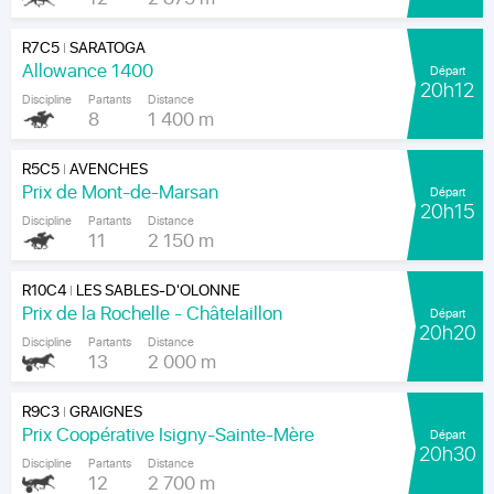
R7C5
SARATOGA
|
Allowance 1400
Départ
20h12
Discipline
Partants
Distance
8
1 400 m
R5C5
AVENCHES
|
Prix de Mont-de-Marsan
Départ
20h15
Discipline
Partants
Distance
11
2 150 m
R10C4
LES SABLES-D'OLONNE
|
Prix de la Rochelle - Châtelaillon
Départ
20h20
Discipline
Partants
Distance
13
2 000 m
R9C3
GRAIGNES
|
Prix Coopérative Isigny-Sainte-Mère
Départ
20h30
Discipline
Partants
Distance
12
2 700 m