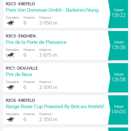
R2C5
KREFELD
|
Preis Von Domovari Gmbh - Badeinrichtung Auf Mass
Départ
13h22
Discipline
Partants
Distance
8
2 050 m
R3C5
ENGHIEN
|
Prix de la Porte de Plaisance
Départ
13h38
Discipline
Partants
Distance
9
2 875 m
R1C1
DEAUVILLE
|
Prix de Reux
Départ
13h58
Discipline
Partants
Distance
6
2 500 m
R2C6
KREFELD
|
Range Rover Cup Powered By Britcars Krefeld
Départ
14h00
Discipline
Partants
Distance
6
2 350 m