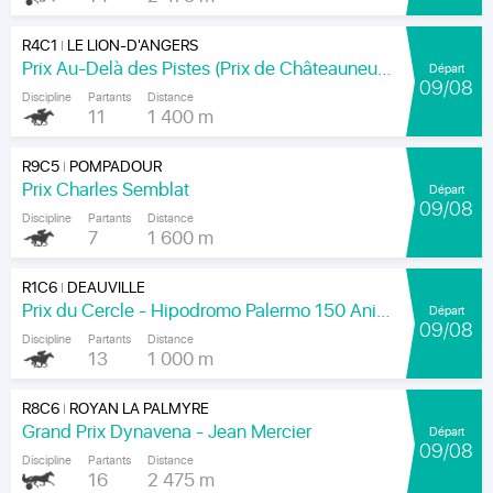
R4C1
LE LION-D'ANGERS
|
Prix Au-Delà des Pistes (Prix de Châteauneuf-sur-Sarthe)
Départ
09/08
Discipline
Partants
Distance
11
1 400 m
R9C5
POMPADOUR
|
Prix Charles Semblat
Départ
09/08
Discipline
Partants
Distance
7
1 600 m
R1C6
DEAUVILLE
|
Prix du Cercle - Hipodromo Palermo 150 Aniversario
Départ
09/08
Discipline
Partants
Distance
13
1 000 m
R8C6
ROYAN LA PALMYRE
|
Grand Prix Dynavena - Jean Mercier
Départ
09/08
Discipline
Partants
Distance
16
2 475 m