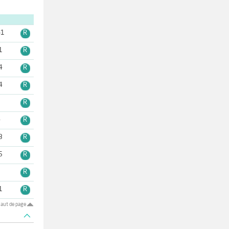
-1
R
1
R
4
R
4
R
3
R
4
R
3
R
5
R
2
R
1
R
aut de page