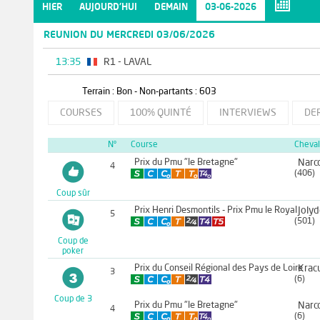
HIER
AUJOURD'HUI
DEMAIN
03-06-2026
REUNION DU MERCREDI 03/06/2026
13:35
R1 - LAVAL
Terrain : Bon - Non-partants : 603
COURSES
100% QUINTÉ
INTERVIEWS
DE
N°
Course
Cheval
Prix du Pmu "le Bretagne"
Narc
4
(406)
Coup sûr
Prix Henri Desmontils - Prix Pmu le Royal
Jolyd
5
(501)
Coup de
poker
Prix du Conseil Régional des Pays de Loire
3
(6)
Coup de 3
Prix du Pmu "le Bretagne"
Narc
4
(6)