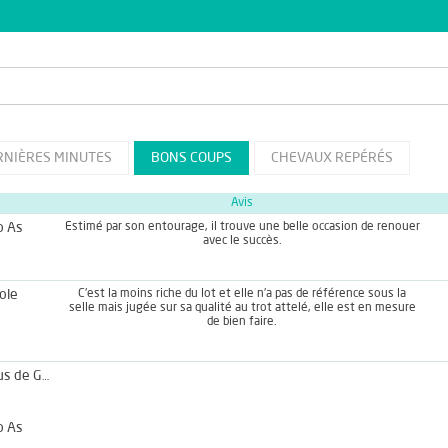
RNIÈRES MINUTES
BONS COUPS
CHEVAUX REPÉRÉS
Avis
o As
Estimé par son entourage, il trouve une belle occasion de renouer
avec le succès.
ole
C'est la moins riche du lot et elle n'a pas de référence sous la
selle mais jugée sur sa qualité au trot attelé, elle est en mesure
de bien faire.
Kracus de Guez
o As