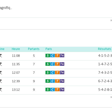
Le Magnifique
H
line
Heure
Partants
Paris
Résultats
4-1-5-2-
11:08
5
1-4-7-2-
11:35
7
7-4-3-2-
12:07
7
6-7-2-4-
12:39
9
5-4-2-8-
13:12
9
H