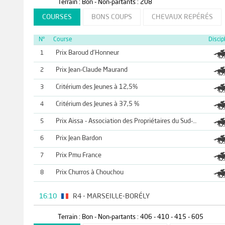
Terrain : Bon - Non-partants : 208
COURSES
BONS COUPS
CHEVAUX REPÉRÉS
N°
Course
Discip
Prix Baroud d'Honneur
1
Prix Jean-Claude Maurand
2
Critérium des Jeunes à 12,5%
3
Critérium des Jeunes à 37,5 %
4
5
Prix Aissa - Association des Propriétaires du Sud-Ouest
Prix Jean Bardon
6
Prix Pmu France
7
Prix Churros à Chouchou
8
16:10
R4 - MARSEILLE-BORÉLY
Terrain : Bon - Non-partants : 406 - 410 - 415 - 605