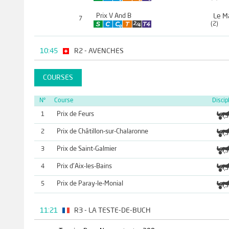
Prix V And B
7
(2)
10:45
R2 - AVENCHES
COURSES
N°
Course
Discip
Prix de Feurs
1
Prix de Châtillon-sur-Chalaronne
2
Prix de Saint-Galmier
3
Prix d'Aix-les-Bains
4
Prix de Paray-le-Monial
5
11:21
R3 - LA TESTE-DE-BUCH