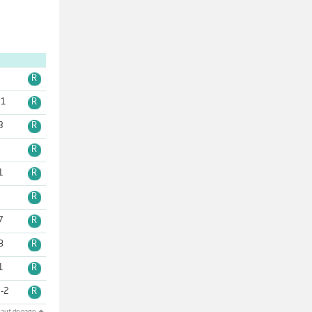
6
R
11
R
3
R
2
R
1
R
6
R
7
R
8
R
1
R
-2
R
aut de page