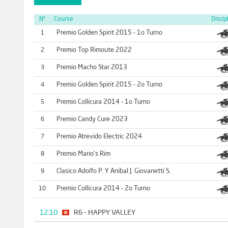
N°
Course
Discip
Premio Golden Spirit 2015 - 1o Turno
1
Premio Top Rimoute 2022
2
Premio Macho Star 2013
3
Premio Golden Spirit 2015 - 2o Turno
4
Premio Collicura 2014 - 1o Turno
5
Premio Candy Cure 2023
6
Premio Atrevido Electric 2024
7
Premio Mario's Rim
8
Clasico Adolfo P. Y Anibal J. Giovanetti S.
9
Premio Collicura 2014 - 2o Turno
10
12:10
R6 - HAPPY VALLEY