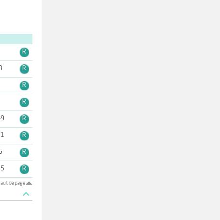
3
R
3
R
2
R
3
R
-9
R
11
R
6
R
15
R
aut de page