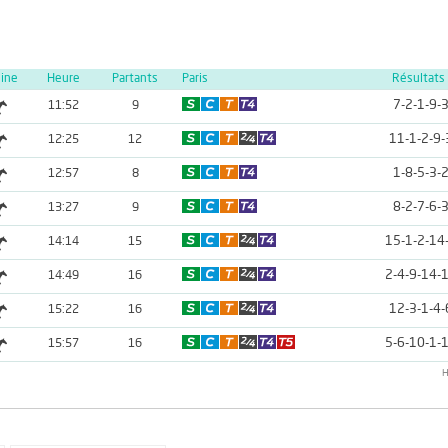
line
Heure
Partants
Paris
Résultats
7-2-1-9-
11:52
9
11-1-2-9-
12:25
12
1-8-5-3-
12:57
8
8-2-7-6-
13:27
9
15-1-2-14
14:14
15
2-4-9-14-
14:49
16
12-3-1-4-
15:22
16
5-6-10-1-
15:57
16
H