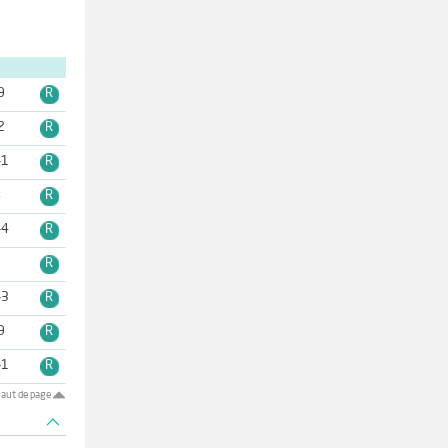
9
R
2
R
-1
R
8
R
-4
R
9
R
-3
R
9
R
-1
R
aut de page