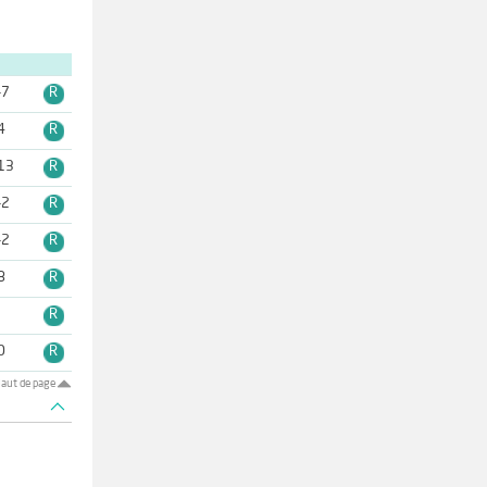
-7
R
4
R
13
R
-2
R
-2
R
8
R
2
R
0
R
aut de page