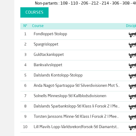
Non-partants : 108 - 110 - 206 - 212 - 214 - 306 - 308 - 
COURSES
N°
Course
Discip
Fondloppet-Stolopp
1
Spargrisloppet
2
Guldtackanloppet
3
Bankvalvsloppet
4
Dalslands Kontolopp-Stolopp
5
6
Anda Nagot-Spartrappa-Stl Silverdivisionen Mot Stl Gulddivisione
Solnells Minneslopp-Stl Kallblodsdivisionen
7
8
Dalslands Sparbankslopp-Stl Klass Ii Forsok 2 I Meeting 4-Final
9
Torsten Janssons Minne-Stl Klass I Forsok 2 I Meeting 4-Final Be
10
Lill Mavils Lopp-Världsrekordforsok-Stl Diamantstoet Forsok 1 I