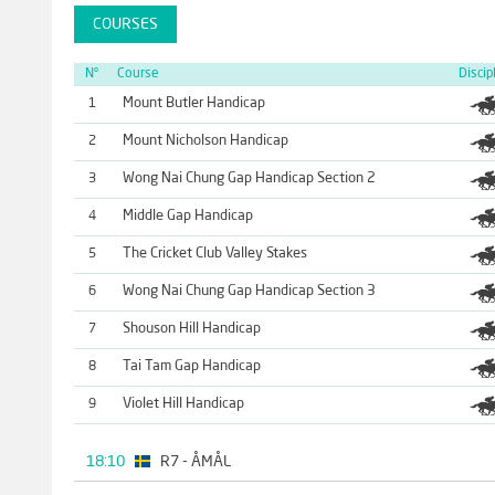
COURSES
N°
Course
Discip
Mount Butler Handicap
1
Mount Nicholson Handicap
2
Wong Nai Chung Gap Handicap Section 2
3
Middle Gap Handicap
4
The Cricket Club Valley Stakes
5
Wong Nai Chung Gap Handicap Section 3
6
Shouson Hill Handicap
7
Tai Tam Gap Handicap
8
Violet Hill Handicap
9
18:10
R7 - ÅMÅL