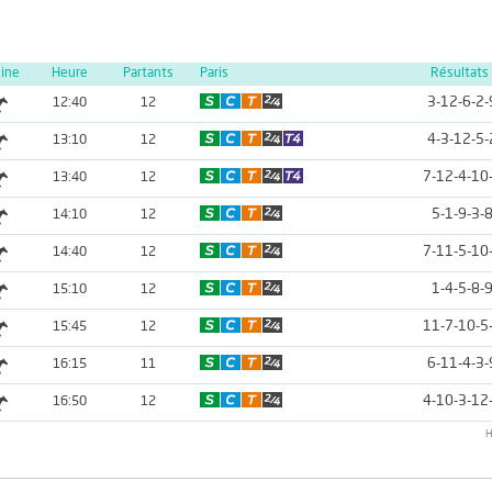
line
Heure
Partants
Paris
Résultats
3-12-6-2-
12:40
12
4-3-12-5-
13:10
12
7-12-4-10
13:40
12
5-1-9-3-
14:10
12
7-11-5-10
14:40
12
1-4-5-8-
15:10
12
11-7-10-5
15:45
12
6-11-4-3-
16:15
11
4-10-3-12
16:50
12
H