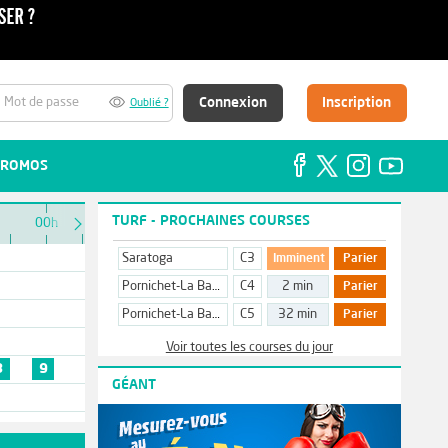
Connexion
Inscription
Oublié ?
ROMOS
TURF - PROCHAINES COURSES
00h
Saratoga
C3
Imminent
Parier
Pornichet-La Baule
C4
2 min
Parier
Pornichet-La Baule
C5
32 min
Parier
Voir toutes les courses du jour
8
9
GÉANT