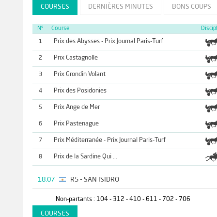
COURSES
DERNIÈRES MINUTES
BONS COUPS
N°
Course
Discip
Prix des Abysses - Prix Journal Paris-Turf
1
Prix Castagnolle
2
Prix Grondin Volant
3
Prix des Posidonies
4
Prix Ange de Mer
5
Prix Pastenague
6
Prix Méditerranée - Prix Journal Paris-Turf
7
Prix de la Sardine Qui ...
8
18:07
R5 - SAN ISIDRO
Non-partants : 104 - 312 - 410 - 611 - 702 - 706
COURSES