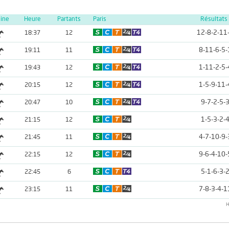
line
Heure
Partants
Paris
Résultats
12-8-2-11
18:37
12
8-11-6-5-
19:11
11
1-11-2-5-
19:43
12
1-5-9-11-
20:15
12
9-7-2-5-
20:47
10
1-5-3-2-
21:15
12
4-7-10-9-
21:45
11
9-6-4-10-
22:15
12
5-1-6-3-
22:45
6
7-8-3-4-1
23:15
11
H