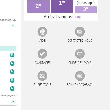
er
1
(loukaspapa)
e
2
e
3
Voir les classements
aut de page
AIDE
CONTACTEZ-NOUS
3
R
AVANTAGES
GUIDE DES PARIS
5
R
5
R
3
R
SUPER TOP 5
BONUS / CASHBACK
1
R
aut de page