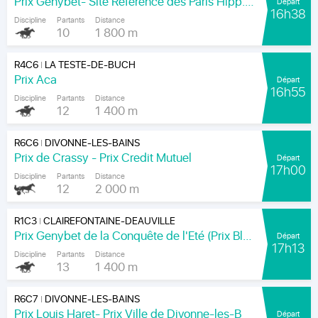
Prix Genybet- Site Reference des Paris Hipp.(px du Domaine du H. Bois)
Départ
16h38
Discipline
Partants
Distance
10
1 800 m
R4C6
LA TESTE-DE-BUCH
|
Prix Aca
Départ
16h55
Discipline
Partants
Distance
12
1 400 m
R6C6
DIVONNE-LES-BAINS
|
Prix de Crassy - Prix Credit Mutuel
Départ
17h00
Discipline
Partants
Distance
12
2 000 m
R1C3
CLAIREFONTAINE-DEAUVILLE
|
Prix Genybet de la Conquête de l'Eté (Prix Blangy-le-Château)
Départ
17h13
Discipline
Partants
Distance
13
1 400 m
R6C7
DIVONNE-LES-BAINS
|
Prix Louis Haret- Prix Ville de Divonne-les-B
Départ