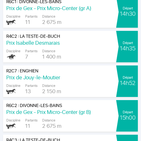
R6C1
DIVONNE-LES-BAINS
|
Prix de Gex - Prix Micro-Center (gr A)
Départ
14h30
Discipline
Partants
Distance
11
2 675 m
R4C2
LA TESTE-DE-BUCH
|
Prix Isabelle Desmarais
Départ
14h35
Discipline
Partants
Distance
7
1 400 m
R2C7
ENGHIEN
|
Prix de Jouy-le-Moutier
Départ
14h52
Discipline
Partants
Distance
13
2 150 m
R6C2
DIVONNE-LES-BAINS
|
Prix de Gex - Prix Micro-Center (gr B)
Départ
15h00
Discipline
Partants
Distance
11
2 675 m
R4C3
LA TESTE-DE-BUCH
|