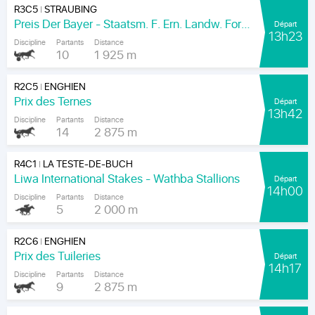
R3C5
STRAUBING
|
Preis Der Bayer - Staatsm. F. Ern. Landw. Forsten Und Tourism
Départ
13h23
Discipline
Partants
Distance
10
1 925 m
R2C5
ENGHIEN
|
Prix des Ternes
Départ
13h42
Discipline
Partants
Distance
14
2 875 m
R4C1
LA TESTE-DE-BUCH
|
Liwa International Stakes - Wathba Stallions
Départ
14h00
Discipline
Partants
Distance
5
2 000 m
R2C6
ENGHIEN
|
Prix des Tuileries
Départ
14h17
Discipline
Partants
Distance
9
2 875 m