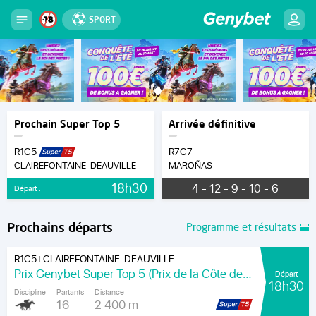
SPORT
Prochain Super Top 5
Arrivée définitive
R1C5
R7C7
CLAIREFONTAINE-DEAUVILLE
MAROÑAS
18h30
4 - 12 - 9 - 10 - 6
Départ :
Prochains départs
Programme et résultats
R1C5
CLAIREFONTAINE-DEAUVILLE
|
Prix Genybet Super Top 5 (Prix de la Côte de Nacre)
Départ
18h30
Discipline
Partants
Distance
16
2 400 m