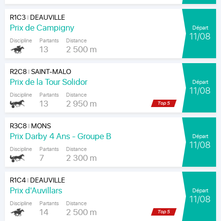
R1C3
DEAUVILLE
|
Prix de Campigny
Départ
11/08
Discipline
Partants
Distance
13
2 500 m
R2C8
SAINT-MALO
|
Prix de la Tour Solidor
Départ
11/08
Discipline
Partants
Distance
13
2 950 m
R3C8
MONS
|
Prix Darby 4 Ans - Groupe B
Départ
11/08
Discipline
Partants
Distance
7
2 300 m
R1C4
DEAUVILLE
|
Prix d'Auvillars
Départ
11/08
Discipline
Partants
Distance
14
2 500 m