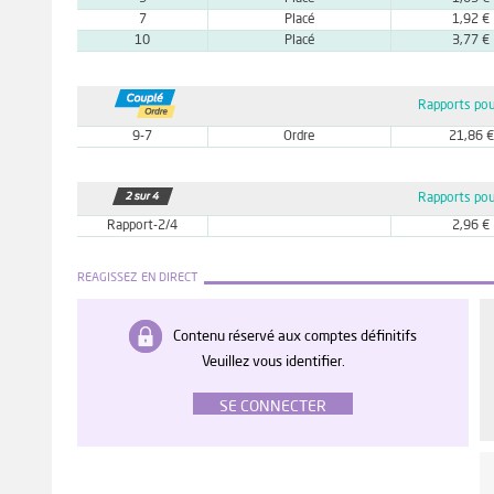
7
Placé
1,92 €
10
Placé
3,77 €
Rapports pou
9-7
Ordre
21,86 €
Rapports pou
Rapport-2/4
2,96 €
REAGISSEZ EN DIRECT
Contenu réservé aux comptes définitifs
Veuillez vous identifier.
SE CONNECTER