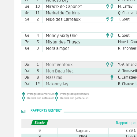
Mafioso Dry
2e
7
D. Békaert

Miracle de Caponet
3e
10
M. Laffay
Merkel de Curbins
4e
11

Mike des Carreaux
5e
2
T. Gout

Money Sixty One
6e
4
L. Gout
Mister des Thuyas
7e
5
Mme L. Gou
Meralaimper
8e
3

Mont Ventoux
Dai
1
Y.-A. Briand
Mon Beau Mec
Dai
6
A. Tomasell

Massimo
Dai
8
L. Lamazièr
Makemyday
Dai
12
Protégé des antérieurs
Protégé des postérieurs
Déferré des antérieurs
Déferré des postérieurs
RAPPORTS GENYBET
Rapports pou
9
Gagnant
3,29 €
9
Placé
1,65 €