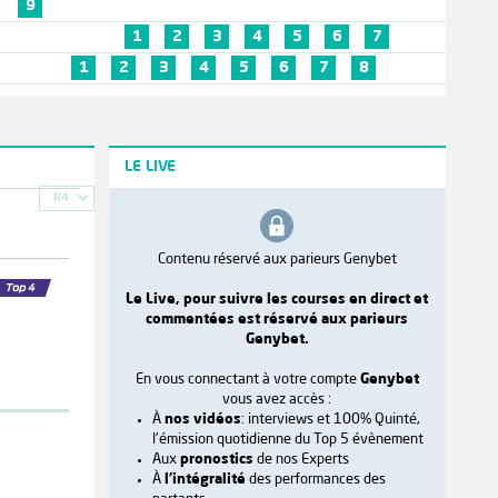
9
1
2
3
4
5
6
7
1
2
3
4
5
6
7
8
LE LIVE
R4
Contenu réservé aux parieurs Genybet
Le Live, pour suivre les courses en direct et
commentées est réservé aux parieurs
Genybet.
En vous connectant à votre compte
Genybet
vous avez accès :
À
nos vidéos
: interviews et 100% Quinté,
l'émission quotidienne du Top 5 évènement
Aux
pronostics
de nos Experts
À
l'intégralité
des performances des