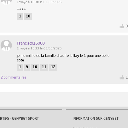
Envoyé à 18:38 le 03/06/2026
++++
1
10
Francisco16000
Envoyé à 13:33 le 03/06/2026
je me méfie de la famille chauffe laffay le 1 pour une belle
cote
1
9
10
11
12
2 commentaires
RTIFS - GENYBET SPORT
INFORMATION SUR GENYBET