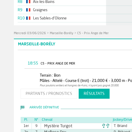
R8
Aix-les-Bains
R9
Graignes
R10
Les Sables-d'Olonne
Mercredi 03/06/2026
>
Marseille-Borély
>
C5 - Prix Ange de Mer
MARSEILLE-BORÉLY
18:55
C5 - PRIX ANGE DE MER
Terrain : Bon
Mâles - Attelé - Course E (trot) - 21,000 € - 3,000 m - 
Pour poulains entiers et hongres de 4 ans, n'ayant pas gagné 20.000.
PARTANTS / PRONOSTICS
RÉSULTATS
ARRIVÉE DÉFINITIVE
Pl.
N°
Cheval
Jockey/Drive

Mystère Turgot
1er
9
T. Briand