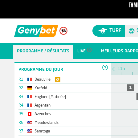
TURF
PROGRAMME / RÉSULTATS
LIVE
MEILLEURS RAPP
11h
PROGRAMME DU JOUR
R1
Deauville
1
R2
Krefeld
R3
Enghien [Matinée]
R4
Argentan
R5
Avenches
R6
Meadowlands
R7
Saratoga