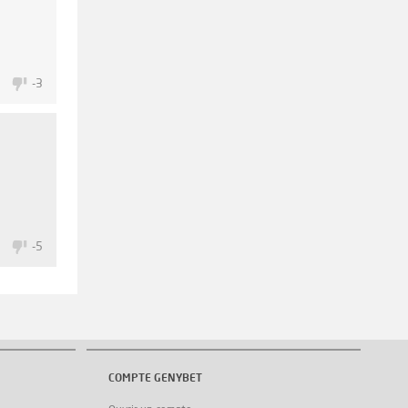
0
-3
1
-5
COMPTE GENYBET