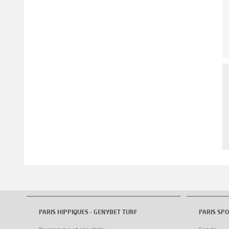
PARIS HIPPIQUES - GENYBET TURF
PARIS SPO