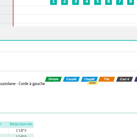
1
2
3
4
5
6
7
8
Pouzzolane - Corde à gauche
r
Réduction km
1'18''3