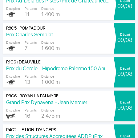
Prix Au-Delà des Pistes (Prix de Châteauneuf-sur-Sarthe)
Départ
09/08
Discipline
Partants
Distance
11
1 400 m
R8C5
POMPADOUR
|
Prix Charles Semblat
Départ
09/08
Discipline
Partants
Distance
7
1 600 m
R1C6
DEAUVILLE
|
Prix du Cercle - Hipodromo Palermo 150 Aniversario
Départ
09/08
Discipline
Partants
Distance
13
1 000 m
R9C6
ROYAN LA PALMYRE
|
Grand Prix Dynavena - Jean Mercier
Départ
09/08
Discipline
Partants
Distance
16
2 475 m
R4C2
LE LION-D'ANGERS
|
Prix des Structures Accreditées ADDP (Prix Léon Carabin)
Départ