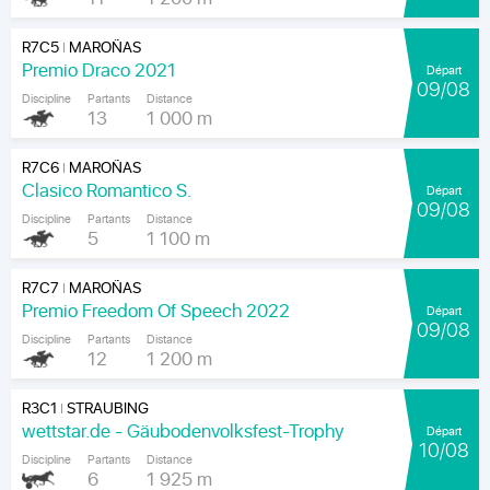
R7C5
MAROÑAS
|
Premio Draco 2021
Départ
09/08
Discipline
Partants
Distance
13
1 000 m
R7C6
MAROÑAS
|
Clasico Romantico S.
Départ
09/08
Discipline
Partants
Distance
5
1 100 m
R7C7
MAROÑAS
|
Premio Freedom Of Speech 2022
Départ
09/08
Discipline
Partants
Distance
12
1 200 m
R3C1
STRAUBING
|
wettstar.de - Gäubodenvolksfest-Trophy
Départ
10/08
Discipline
Partants
Distance
6
1 925 m