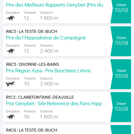
Prix des Meilleurs Rapports Genybet (Prix du Haut-Bois)
Départ
10/08
Discipline
Partants
Distance
12
1 800 m
R4C5
LA TESTE-DE-BUCH
|
Prix de l'Hippodrome de Compiègne
Départ
10/08
Discipline
Partants
Distance
12
2 400 m
R6C5
DIVONNE-LES-BAINS
|
Prix Région Aura- Prix Boucherie Lièvre
Départ
10/08
Discipline
Partants
Distance
10
2 600 m
R1C2
CLAIREFONTAINE-DEAUVILLE
|
Prix Genybet- Site Reference des Paris Hipp.(px du Domaine du H. Bois)
Départ
10/08
Discipline
Partants
Distance
10
1 800 m
R4C6
LA TESTE-DE-BUCH
|