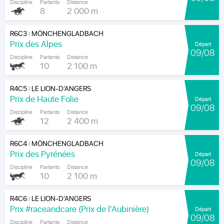
Discipline
Partants
Distance
8
2 000 m
R6C3
MÖNCHENGLADBACH
|
Prix des Alpes
Départ
09/08
Discipline
Partants
Distance
10
2 100 m
R4C5
LE LION-D'ANGERS
|
Prix de Haute Folie
Départ
09/08
Discipline
Partants
Distance
12
2 400 m
R6C4
MÖNCHENGLADBACH
|
Prix des Pyrénées
Départ
09/08
Discipline
Partants
Distance
10
2 100 m
R4C6
LE LION-D'ANGERS
|
Prix #raceandcare (Prix de l'Aubinière)
Départ
09/08
Discipline
Partants
Distance