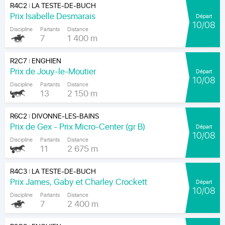
R4C2
LA TESTE-DE-BUCH
|
Prix Isabelle Desmarais
Départ
10/08
Discipline
Partants
Distance
7
1 400 m
R2C7
ENGHIEN
|
Prix de Jouy-le-Moutier
Départ
10/08
Discipline
Partants
Distance
13
2 150 m
R6C2
DIVONNE-LES-BAINS
|
Prix de Gex - Prix Micro-Center (gr B)
Départ
10/08
Discipline
Partants
Distance
11
2 675 m
R4C3
LA TESTE-DE-BUCH
|
Prix James, Gaby et Charley Crockett
Départ
10/08
Discipline
Partants
Distance
7
2 400 m