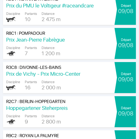
Prix du PMU le Voltigeur #raceandcare
Départ
09/08
Discipline
Partants
Distance
10
2 475 m
R8C1
POMPADOUR
|
Prix Jean-Pierre Fabrègue
Départ
09/08
Discipline
Partants
Distance
7
1 200 m
R3C8
DIVONNE-LES-BAINS
|
Prix de Vichy - Prix Micro-Center
Départ
09/08
Discipline
Partants
Distance
16
2 000 m
R2C7
BERLIN-HOPPEGARTEN
|
Hoppegartener Steherpreis
Départ
09/08
Discipline
Partants
Distance
9
2 800 m
R9C2
ROYAN LA PALMYRE
|