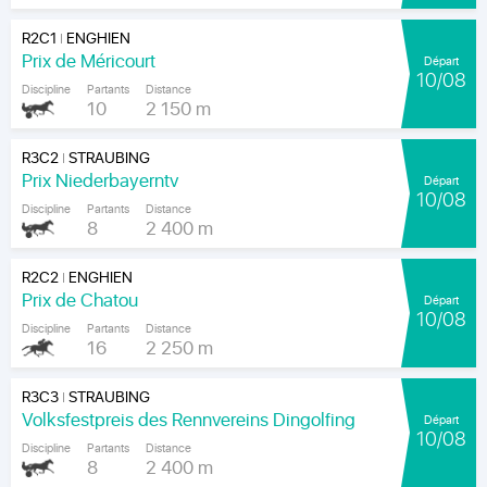
R2C1
ENGHIEN
|
Prix de Méricourt
Départ
10/08
Discipline
Partants
Distance
10
2 150 m
R3C2
STRAUBING
|
Prix Niederbayerntv
Départ
10/08
Discipline
Partants
Distance
8
2 400 m
R2C2
ENGHIEN
|
Prix de Chatou
Départ
10/08
Discipline
Partants
Distance
16
2 250 m
R3C3
STRAUBING
|
Volksfestpreis des Rennvereins Dingolfing
Départ
10/08
Discipline
Partants
Distance
8
2 400 m