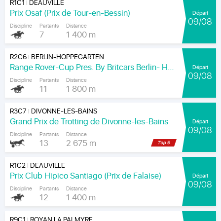
R1C1
DEAUVILLE
|
Prix Osaf (Prix de Tour-en-Bessin)
Départ
09/08
Discipline
Partants
Distance
7
1 400 m
R2C6
BERLIN-HOPPEGARTEN
|
Range Rover-Cup Pres. By Britcars Berlin- Hoppegartener Stutenp.
Départ
09/08
Discipline
Partants
Distance
11
1 800 m
R3C7
DIVONNE-LES-BAINS
|
Grand Prix de Trotting de Divonne-les-Bains
Départ
09/08
Discipline
Partants
Distance
13
2 675 m
R1C2
DEAUVILLE
|
Prix Club Hipico Santiago (Prix de Falaise)
Départ
09/08
Discipline
Partants
Distance
12
1 400 m
R9C1
ROYAN LA PALMYRE
|