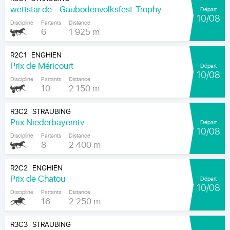
wettstar.de - Gäubodenvolksfest-Trophy
Départ
10/08
Discipline
Partants
Distance
6
1 925 m
R2C1
ENGHIEN
|
Prix de Méricourt
Départ
10/08
Discipline
Partants
Distance
10
2 150 m
R3C2
STRAUBING
|
Prix Niederbayerntv
Départ
10/08
Discipline
Partants
Distance
8
2 400 m
R2C2
ENGHIEN
|
Prix de Chatou
Départ
10/08
Discipline
Partants
Distance
16
2 250 m
R3C3
STRAUBING
|