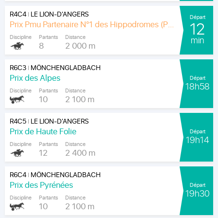
R4C4
LE LION-D'ANGERS
|
Départ
Prix Pmu Partenaire N°1 des Hippodromes (Prix du Moulin de Varennes)
12
Discipline
Partants
Distance
min
8
2 000 m
R6C3
MÖNCHENGLADBACH
|
Prix des Alpes
Départ
18h58
Discipline
Partants
Distance
10
2 100 m
R4C5
LE LION-D'ANGERS
|
Prix de Haute Folie
Départ
19h14
Discipline
Partants
Distance
12
2 400 m
R6C4
MÖNCHENGLADBACH
|
Prix des Pyrénées
Départ
19h30
Discipline
Partants
Distance
10
2 100 m