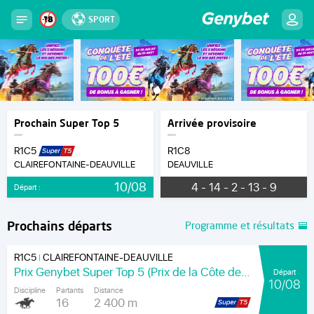
SPORT
Prochain Super Top 5
Arrivée provisoire
R1C5
R1C8
CLAIREFONTAINE-DEAUVILLE
DEAUVILLE
10/08
4 - 14 - 2 - 13 - 9
Départ :
Prochains départs
Programme et résultats
R1C5
CLAIREFONTAINE-DEAUVILLE
|
Prix Genybet Super Top 5 (Prix de la Côte de Nacre)
Départ
10/08
Discipline
Partants
Distance
16
2 400 m