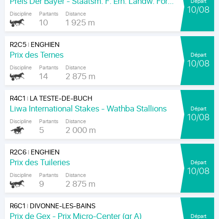
Preis Der Bayer - Staatsm. F. Ern. Landw. Forsten Und Tourism
Départ
10/08
Discipline
Partants
Distance
10
1 925 m
R2C5
ENGHIEN
|
Prix des Ternes
Départ
10/08
Discipline
Partants
Distance
14
2 875 m
R4C1
LA TESTE-DE-BUCH
|
Liwa International Stakes - Wathba Stallions
Départ
10/08
Discipline
Partants
Distance
5
2 000 m
R2C6
ENGHIEN
|
Prix des Tuileries
Départ
10/08
Discipline
Partants
Distance
9
2 875 m
R6C1
DIVONNE-LES-BAINS
|
Prix de Gex - Prix Micro-Center (gr A)
Départ