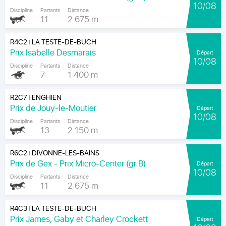
10/08
Discipline
Partants
Distance
11
2 675 m
R4C2
LA TESTE-DE-BUCH
|
Prix Isabelle Desmarais
Départ
10/08
Discipline
Partants
Distance
7
1 400 m
R2C7
ENGHIEN
|
Prix de Jouy-le-Moutier
Départ
10/08
Discipline
Partants
Distance
13
2 150 m
R6C2
DIVONNE-LES-BAINS
|
Prix de Gex - Prix Micro-Center (gr B)
Départ
10/08
Discipline
Partants
Distance
11
2 675 m
R4C3
LA TESTE-DE-BUCH
|
Prix James, Gaby et Charley Crockett
Départ