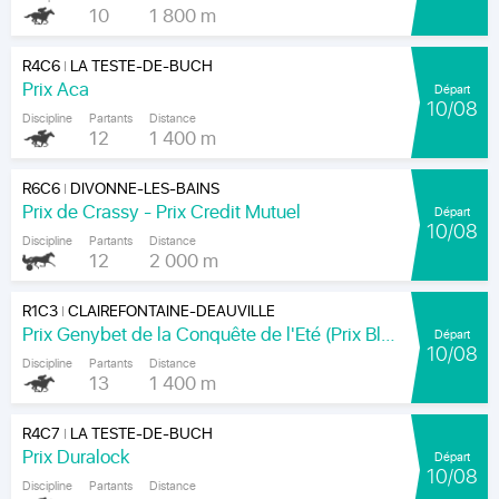
10
1 800 m
R4C6
LA TESTE-DE-BUCH
|
Prix Aca
Départ
10/08
Discipline
Partants
Distance
12
1 400 m
R6C6
DIVONNE-LES-BAINS
|
Prix de Crassy - Prix Credit Mutuel
Départ
10/08
Discipline
Partants
Distance
12
2 000 m
R1C3
CLAIREFONTAINE-DEAUVILLE
|
Prix Genybet de la Conquête de l'Eté (Prix Blangy-le-Château)
Départ
10/08
Discipline
Partants
Distance
13
1 400 m
R4C7
LA TESTE-DE-BUCH
|
Prix Duralock
Départ
10/08
Discipline
Partants
Distance