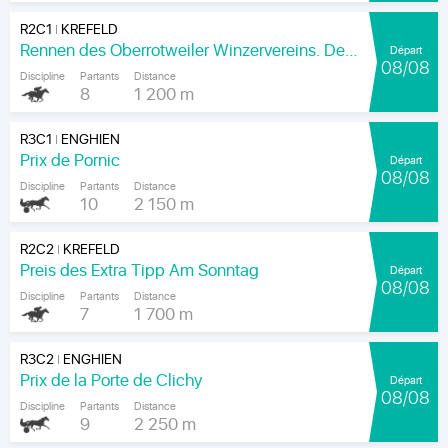
R2C1
KREFELD
|
Rennen des Oberrotweiler Winzervereins. Der Klassiker Am Kaiser.
Départ
08/08
Discipline
Partants
Distance
8
1 200 m
R3C1
ENGHIEN
|
Prix de Pornic
Départ
08/08
Discipline
Partants
Distance
10
2 150 m
R2C2
KREFELD
|
Preis des Extra Tipp Am Sonntag
Départ
08/08
Discipline
Partants
Distance
7
1 700 m
R3C2
ENGHIEN
|
Prix de la Porte de Clichy
Départ
08/08
Discipline
Partants
Distance
9
2 250 m