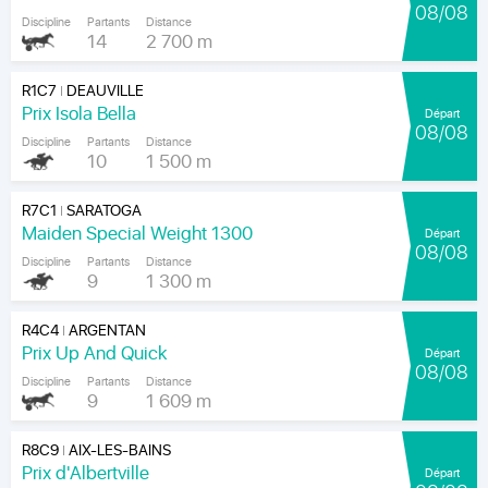
08/08
Discipline
Partants
Distance
14
2 700 m
R1C7
DEAUVILLE
|
Prix Isola Bella
Départ
08/08
Discipline
Partants
Distance
10
1 500 m
R7C1
SARATOGA
|
Maiden Special Weight 1300
Départ
08/08
Discipline
Partants
Distance
9
1 300 m
R4C4
ARGENTAN
|
Prix Up And Quick
Départ
08/08
Discipline
Partants
Distance
9
1 609 m
R8C9
AIX-LES-BAINS
|
Prix d'Albertville
Départ