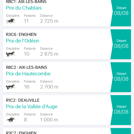
R8C1
AIX-LES-BAINS
|
Prix du Chablais
Départ
08/08
Discipline
Partants
Distance
11
2 725 m
R3C6
ENGHIEN
|
Prix de l'Odéon
Départ
08/08
Discipline
Partants
Distance
10
2 875 m
R8C2
AIX-LES-BAINS
|
Prix de Hautecombe
Départ
08/08
Discipline
Partants
Distance
16
2 700 m
R1C2
DEAUVILLE
|
Prix de la Vallée d'Auge
Départ
08/08
Discipline
Partants
Distance
8
1 000 m
R3C7
ENGHIEN
|