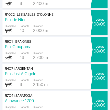
9
2 400 m
R10C2
LES SABLES-D'OLONNE
|
Prix de Niort
Départ
08/08
Discipline
Partants
Distance
10
2 000 m
R9C1
GRAIGNES
|
Prix Groupama
Départ
08/08
Discipline
Partants
Distance
16
2 700 m
R4C7
ARGENTAN
|
Prix Just A Gigolo
Départ
08/08
Discipline
Partants
Distance
9
2 150 m
R7C4
SARATOGA
|
Allowance 1700
Départ
08/08
Discipline
Partants
Distance