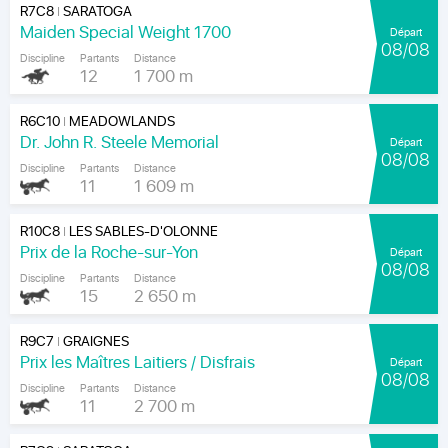
R7C8
SARATOGA
|
Maiden Special Weight 1700
Départ
08/08
Discipline
Partants
Distance
12
1 700 m
R6C10
MEADOWLANDS
|
Dr. John R. Steele Memorial
Départ
08/08
Discipline
Partants
Distance
11
1 609 m
R10C8
LES SABLES-D'OLONNE
|
Prix de la Roche-sur-Yon
Départ
08/08
Discipline
Partants
Distance
15
2 650 m
R9C7
GRAIGNES
|
Prix les Maîtres Laitiers / Disfrais
Départ
08/08
Discipline
Partants
Distance
11
2 700 m