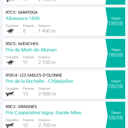
R7C5
SARATOGA
|
Allowance 1400
Départ
08/08
Discipline
Partants
Distance
8
1 400 m
R5C5
AVENCHES
|
Prix de Mont-de-Marsan
Départ
08/08
Discipline
Partants
Distance
11
2 150 m
R10C4
LES SABLES-D'OLONNE
|
Prix de la Rochelle - Châtelaillon
Départ
08/08
Discipline
Partants
Distance
13
2 000 m
R9C3
GRAIGNES
|
Prix Coopérative Isigny-Sainte-Mère
Départ
08/08
Discipline
Partants
Distance
12
2 700 m