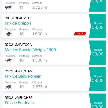
08/08
Discipline
Partants
Distance
11
2 725 m
R1C8
DEAUVILLE
|
Prix de Crépon
Départ
08/08
Discipline
Partants
Distance
16
1 600 m
R7C2
SARATOGA
|
Maiden Special Weight 1300
Départ
08/08
Discipline
Partants
Distance
10
1 300 m
R4C5
ARGENTAN
|
Prix Ce Bello Romain
Départ
08/08
Discipline
Partants
Distance
10
2 875 m
R5C2
AVENCHES
|
Prix de Bordeaux
Départ
08/08