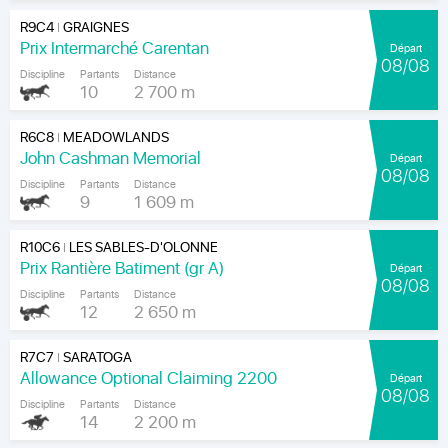
R9C4
GRAIGNES
|
Prix Intermarché Carentan
Départ
08/08
Discipline
Partants
Distance
10
2 700 m
R6C8
MEADOWLANDS
|
John Cashman Memorial
Départ
08/08
Discipline
Partants
Distance
9
1 609 m
R10C6
LES SABLES-D'OLONNE
|
Prix Rantière Batiment (gr A)
Départ
08/08
Discipline
Partants
Distance
12
2 650 m
R7C7
SARATOGA
|
Allowance Optional Claiming 2200
Départ
08/08
Discipline
Partants
Distance
14
2 200 m