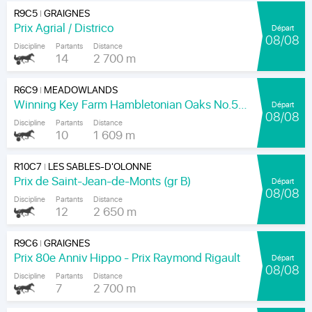
R9C5
GRAIGNES
|
Prix Agrial / Districo
Départ
08/08
Discipline
Partants
Distance
14
2 700 m
R6C9
MEADOWLANDS
|
Winning Key Farm Hambletonian Oaks No.56 - Final
Départ
08/08
Discipline
Partants
Distance
10
1 609 m
R10C7
LES SABLES-D'OLONNE
|
Prix de Saint-Jean-de-Monts (gr B)
Départ
08/08
Discipline
Partants
Distance
12
2 650 m
R9C6
GRAIGNES
|
Prix 80e Anniv Hippo - Prix Raymond Rigault
Départ
08/08
Discipline
Partants
Distance
7
2 700 m