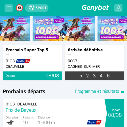
SPORT
Prochain Super Top 5
Arrivée définitive
R1C3
R6C7
DEAUVILLE
CAGNES-SUR-MER
08/08
5 - 2 - 3 - 4 - 6
Départ :
Prochains départs
Programme et résultats
R1C3
DEAUVILLE
|
Prix de Bayeux
Départ
08/08
Discipline
Partants
Distance
16
1 600 m