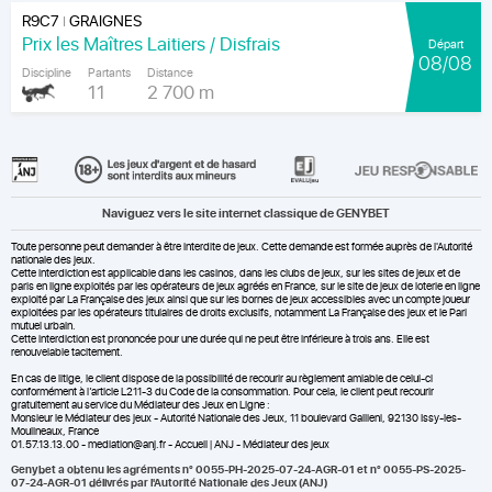
R9C7
GRAIGNES
|
Prix les Maîtres Laitiers / Disfrais
Départ
08/08
Discipline
Partants
Distance
11
2 700 m
Naviguez vers le site internet classique de GENYBET
Toute personne peut demander à être interdite de jeux. Cette demande est formée auprès de l'Autorité
nationale des jeux.
Cette interdiction est applicable dans les casinos, dans les clubs de jeux, sur les sites de jeux et de
paris en ligne exploités par les opérateurs de jeux agréés en France, sur le site de jeux de loterie en ligne
exploité par La Française des jeux ainsi que sur les bornes de jeux accessibles avec un compte joueur
exploitées par les opérateurs titulaires de droits exclusifs, notamment La Française des jeux et le Pari
mutuel urbain.
Cette interdiction est prononcée pour une durée qui ne peut être inférieure à trois ans. Elle est
renouvelable tacitement.
En cas de litige, le client dispose de la possibilité de recourir au règlement amiable de celui-ci
conformément à l’article L211-3 du Code de la consommation. Pour cela, le client peut recourir
gratuitement au service du Médiateur des Jeux en Ligne :
Monsieur le Médiateur des jeux - Autorité Nationale des Jeux, 11 boulevard Gallieni, 92130 Issy-les-
Moulineaux, France
01.57.13.13.00 - mediation@anj.fr -
Accueil | ANJ - Médiateur des jeux
Genybet a obtenu les agréments n° 0055-PH-2025-07-24-AGR-01 et n° 0055-PS-2025-
07-24-AGR-01 délivrés par l'Autorité Nationale des Jeux (ANJ)