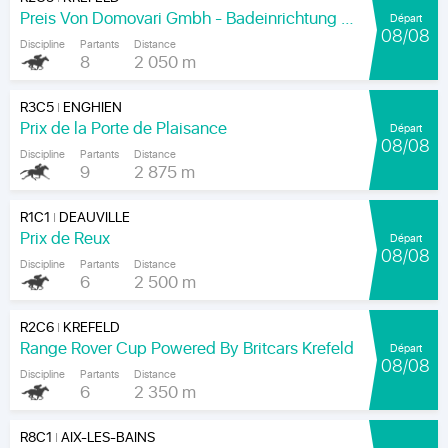
Preis Von Domovari Gmbh - Badeinrichtung Auf Mass
Départ
08/08
Discipline
Partants
Distance
8
2 050 m
R3C5
ENGHIEN
|
Prix de la Porte de Plaisance
Départ
08/08
Discipline
Partants
Distance
9
2 875 m
R1C1
DEAUVILLE
|
Prix de Reux
Départ
08/08
Discipline
Partants
Distance
6
2 500 m
R2C6
KREFELD
|
Range Rover Cup Powered By Britcars Krefeld
Départ
08/08
Discipline
Partants
Distance
6
2 350 m
R8C1
AIX-LES-BAINS
|