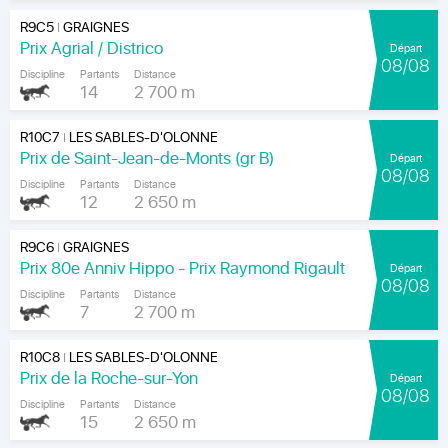
R9C5
GRAIGNES
|
Prix Agrial / Districo
Départ
08/08
Discipline
Partants
Distance
14
2 700 m
R10C7
LES SABLES-D'OLONNE
|
Prix de Saint-Jean-de-Monts (gr B)
Départ
08/08
Discipline
Partants
Distance
12
2 650 m
R9C6
GRAIGNES
|
Prix 80e Anniv Hippo - Prix Raymond Rigault
Départ
08/08
Discipline
Partants
Distance
7
2 700 m
R10C8
LES SABLES-D'OLONNE
|
Prix de la Roche-sur-Yon
Départ
08/08
Discipline
Partants
Distance
15
2 650 m