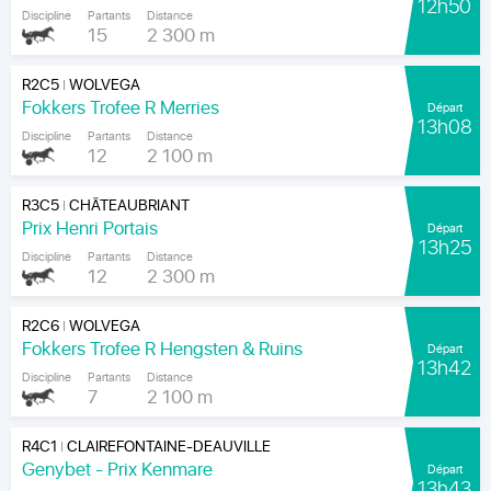
12h50
Discipline
Partants
Distance
15
2 300 m
R2C5
WOLVEGA
|
Fokkers Trofee R Merries
Départ
13h08
Discipline
Partants
Distance
12
2 100 m
R3C5
CHÂTEAUBRIANT
|
Prix Henri Portais
Départ
13h25
Discipline
Partants
Distance
12
2 300 m
R2C6
WOLVEGA
|
Fokkers Trofee R Hengsten & Ruins
Départ
13h42
Discipline
Partants
Distance
7
2 100 m
R4C1
CLAIREFONTAINE-DEAUVILLE
|
Genybet - Prix Kenmare
Départ
13h43