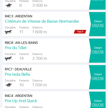
Discipline
Partants
Distance
9
3 000 m
R4C3
ARGENTAN
|
Critérium de Vitesse de Basse-Normandie
Départ
08/08
Discipline
Partants
Distance
11
1 609 m
R8C8
AIX-LES-BAINS
|
Prix du Tillet
Départ
08/08
Discipline
Partants
Distance
14
2 700 m
R1C7
DEAUVILLE
|
Prix Isola Bella
Départ
08/08
Discipline
Partants
Distance
10
1 500 m
R4C4
ARGENTAN
|
Prix Up And Quick
Départ
08/08
Discipline
Partants
Distance