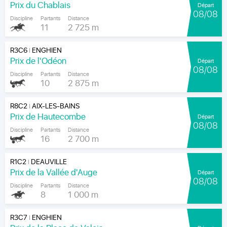
Prix du Chablais
Départ
08/08
Discipline
Partants
Distance
11
2 725 m
R3C6
ENGHIEN
|
Prix de l'Odéon
Départ
08/08
Discipline
Partants
Distance
10
2 875 m
R8C2
AIX-LES-BAINS
|
Prix de Hautecombe
Départ
08/08
Discipline
Partants
Distance
16
2 700 m
R1C2
DEAUVILLE
|
Prix de la Vallée d'Auge
Départ
08/08
Discipline
Partants
Distance
8
1 000 m
R3C7
ENGHIEN
|