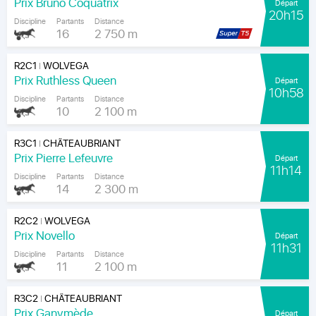
Prix Bruno Coquatrix
Départ
20h15
Discipline
Partants
Distance
16
2 750 m
R2C1
WOLVEGA
|
Prix Ruthless Queen
Départ
10h58
Discipline
Partants
Distance
10
2 100 m
R3C1
CHÂTEAUBRIANT
|
Prix Pierre Lefeuvre
Départ
11h14
Discipline
Partants
Distance
14
2 300 m
R2C2
WOLVEGA
|
Prix Novello
Départ
11h31
Discipline
Partants
Distance
11
2 100 m
R3C2
CHÂTEAUBRIANT
|
Prix Ganymède
Départ