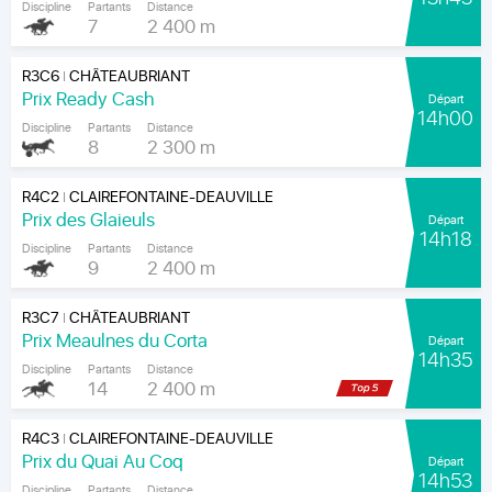
Discipline
Partants
Distance
7
2 400 m
R3C6
CHÂTEAUBRIANT
|
Prix Ready Cash
Départ
14h00
Discipline
Partants
Distance
8
2 300 m
R4C2
CLAIREFONTAINE-DEAUVILLE
|
Prix des Glaieuls
Départ
14h18
Discipline
Partants
Distance
9
2 400 m
R3C7
CHÂTEAUBRIANT
|
Prix Meaulnes du Corta
Départ
14h35
Discipline
Partants
Distance
14
2 400 m
R4C3
CLAIREFONTAINE-DEAUVILLE
|
Prix du Quai Au Coq
Départ
14h53
Discipline
Partants
Distance