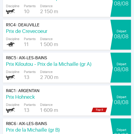
08/08
Discipline
Partants
Distance
10
2 150 m
R1C4
DEAUVILLE
|
Prix de Crevecoeur
Départ
08/08
Discipline
Partants
Distance
11
1 500 m
R8C5
AIX-LES-BAINS
|
Prix Kiloutou - Prix de la Michaille (gr A)
Départ
08/08
Discipline
Partants
Distance
13
2 700 m
R4C1
ARGENTAN
|
Prix Hohneck
Départ
08/08
Discipline
Partants
Distance
13
1 609 m
R8C6
AIX-LES-BAINS
|
Prix de la Michaille (gr B)
Départ