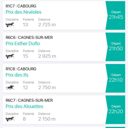
R1C7
CABOURG
|
Prix des Nivéoles
Départ
21h45
Discipline
Partants
Distance
13
2 725 m
R6C6
CAGNES-SUR-MER
|
Prix Esther Duflo
Départ
21h50
Discipline
Partants
Distance
15
2 925 m
R1C8
CABOURG
|
Prix des Ifs
Départ
22h10
Discipline
Partants
Distance
12
2 750 m
R6C7
CAGNES-SUR-MER
|
Prix des Alouettes
Départ
22h20
Discipline
Partants
Distance
8
2 150 m