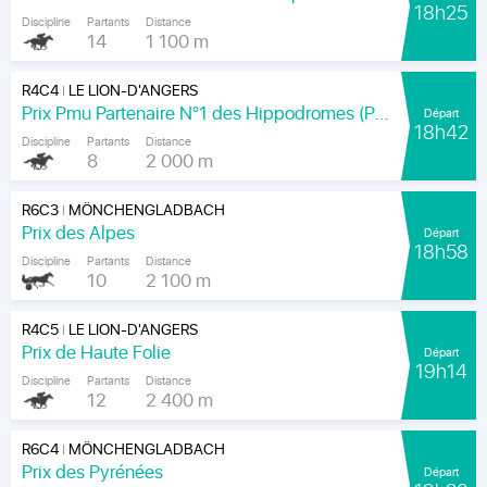
18h25
Discipline
Partants
Distance
14
1 100 m
R4C4
LE LION-D'ANGERS
|
Prix Pmu Partenaire N°1 des Hippodromes (Prix du Moulin de Varennes)
Départ
18h42
Discipline
Partants
Distance
8
2 000 m
R6C3
MÖNCHENGLADBACH
|
Prix des Alpes
Départ
18h58
Discipline
Partants
Distance
10
2 100 m
R4C5
LE LION-D'ANGERS
|
Prix de Haute Folie
Départ
19h14
Discipline
Partants
Distance
12
2 400 m
R6C4
MÖNCHENGLADBACH
|
Prix des Pyrénées
Départ