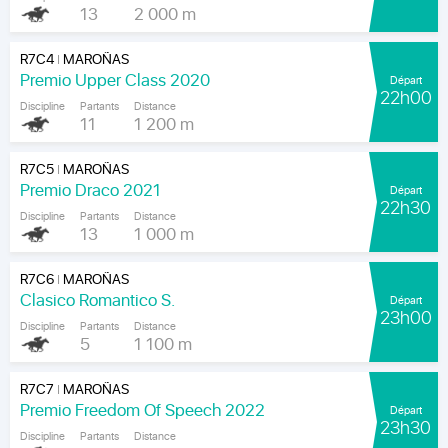
13
2 000 m
R7C4
MAROÑAS
|
Premio Upper Class 2020
Départ
22h00
Discipline
Partants
Distance
11
1 200 m
R7C5
MAROÑAS
|
Premio Draco 2021
Départ
22h30
Discipline
Partants
Distance
13
1 000 m
R7C6
MAROÑAS
|
Clasico Romantico S.
Départ
23h00
Discipline
Partants
Distance
5
1 100 m
R7C7
MAROÑAS
|
Premio Freedom Of Speech 2022
Départ
23h30
Discipline
Partants
Distance