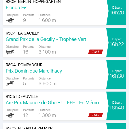
R2C9
BERLIN-HOPPEGARTEN
|
Florida Eis
Départ
16h20
Discipline
Partants
Distance
9
1 600 m
R5C4
LA GACILLY
|
Grand Prix de la Gacilly - Trophée Vert
Départ
16h22
Discipline
Partants
Distance
16
3 100 m
R8C4
POMPADOUR
|
Prix Dominique Marcilhacy
Départ
16h30
Discipline
Partants
Distance
5
3 900 m
R1C5
DEAUVILLE
|
Arc Prix Maurice de Gheest - FEE - En Mémoire de Louis Romanet
Départ
16h40
Discipline
Partants
Distance
12
1 300 m
R9C5
ROYAN LA PALMYRE
|