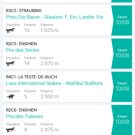
R3C5
STRAUBING
|
Preis Der Bayer - Staatsm. F. Ern. Landw. Forsten Und Tourism
Départ
10/08
Discipline
Partants
Distance
10
1 925 m
R2C5
ENGHIEN
|
Prix des Ternes
Départ
10/08
Discipline
Partants
Distance
14
2 875 m
R4C1
LA TESTE-DE-BUCH
|
Liwa International Stakes - Wathba Stallions
Départ
10/08
Discipline
Partants
Distance
5
2 000 m
R2C6
ENGHIEN
|
Prix des Tuileries
Départ
10/08
Discipline
Partants
Distance
9
2 875 m