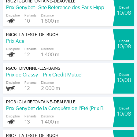
R1C2
CLAIREFONTAINE-DEAUVILLE
|
Prix Genybet- Site Reference des Paris Hipp.(px du Domaine du H. Bois)
Départ
10/08
Discipline
Partants
Distance
10
1 800 m
R4C6
LA TESTE-DE-BUCH
|
Prix Aca
Départ
10/08
Discipline
Partants
Distance
12
1 400 m
R6C6
DIVONNE-LES-BAINS
|
Prix de Crassy - Prix Credit Mutuel
Départ
10/08
Discipline
Partants
Distance
12
2 000 m
R1C3
CLAIREFONTAINE-DEAUVILLE
|
Prix Genybet de la Conquête de l'Eté (Prix Blangy-le-Château)
Départ
10/08
Discipline
Partants
Distance
13
1 400 m
R4C7
LA TESTE-DE-BUCH
|