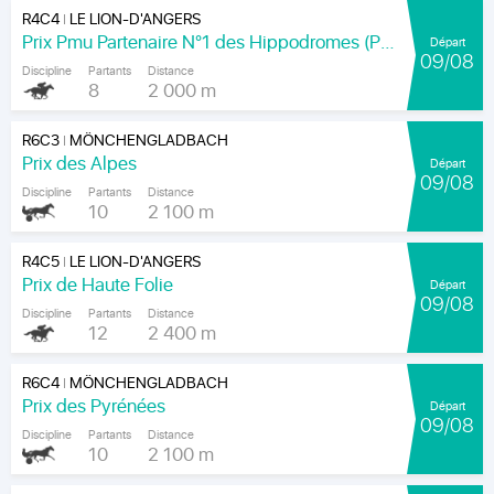
R4C4
LE LION-D'ANGERS
|
Prix Pmu Partenaire N°1 des Hippodromes (Prix du Moulin de Varennes)
Départ
09/08
Discipline
Partants
Distance
8
2 000 m
R6C3
MÖNCHENGLADBACH
|
Prix des Alpes
Départ
09/08
Discipline
Partants
Distance
10
2 100 m
R4C5
LE LION-D'ANGERS
|
Prix de Haute Folie
Départ
09/08
Discipline
Partants
Distance
12
2 400 m
R6C4
MÖNCHENGLADBACH
|
Prix des Pyrénées
Départ
09/08
Discipline
Partants
Distance
10
2 100 m