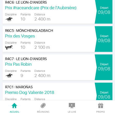
R4C6
LE LION-D'ANGERS
|
Prix #raceandcare (Prix de l'Aubinière)
Départ
09/08
Discipline
Partants
Distance
10
2 400 m
R6C5
MÖNCHENGLADBACH
|
Prix des Vosges
Départ
09/08
Discipline
Partants
Distance
10
2 100 m
R4C7
LE LION-D'ANGERS
|
Prix Pas Robin
Départ
09/08
Discipline
Partants
Distance
9
2 400 m
R7C1
MAROÑAS
|
Premio Dog Valiente 2018
Départ
09/08
Discipline
Partants
Distance
10
2 000 m
ACCUEIL
RÉUNIONS
LE LIVE
PROMO