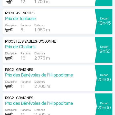
12
1 700 m
R5C4
AVENCHES
|
Prix de Toulouse
Départ
19h45
Discipline
Partants
Distance
8
1 950 m
R10C3
LES SABLES-D'OLONNE
|
Prix de Challans
Départ
19h50
Discipline
Partants
Distance
16
2 775 m
R9C2
GRAIGNES
|
Prix des Bénévoles de l'Hippodrome
Départ
20h00
Discipline
Partants
Distance
11
2 700 m
R9C2
GRAIGNES
|
Prix des Bénévoles de l'Hippodrome
Départ
20h00
Discipline
Partants
Distance
11
2 700 m