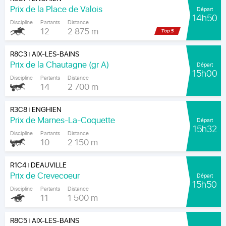
Prix de la Place de Valois
Départ
14h50
Discipline
Partants
Distance
12
2 875 m
R8C3
AIX-LES-BAINS
|
Prix de la Chautagne (gr A)
Départ
15h00
Discipline
Partants
Distance
14
2 700 m
R3C8
ENGHIEN
|
Prix de Marnes-La-Coquette
Départ
15h32
Discipline
Partants
Distance
10
2 150 m
R1C4
DEAUVILLE
|
Prix de Crevecoeur
Départ
15h50
Discipline
Partants
Distance
11
1 500 m
R8C5
AIX-LES-BAINS
|