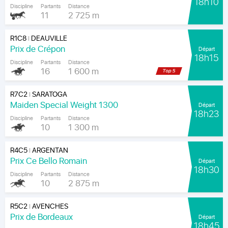
18h10
Discipline
Partants
Distance
11
2 725 m
R1C8
DEAUVILLE
|
Prix de Crépon
Départ
18h15
Discipline
Partants
Distance
16
1 600 m
R7C2
SARATOGA
|
Maiden Special Weight 1300
Départ
18h23
Discipline
Partants
Distance
10
1 300 m
R4C5
ARGENTAN
|
Prix Ce Bello Romain
Départ
18h30
Discipline
Partants
Distance
10
2 875 m
R5C2
AVENCHES
|
Prix de Bordeaux
Départ
18h45