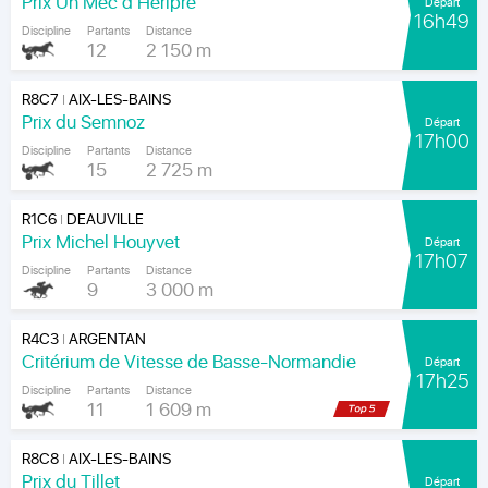
Prix Un Mec d'Héripré
Départ
16h49
Discipline
Partants
Distance
12
2 150 m
R8C7
AIX-LES-BAINS
|
Prix du Semnoz
Départ
17h00
Discipline
Partants
Distance
15
2 725 m
R1C6
DEAUVILLE
|
Prix Michel Houyvet
Départ
17h07
Discipline
Partants
Distance
9
3 000 m
R4C3
ARGENTAN
|
Critérium de Vitesse de Basse-Normandie
Départ
17h25
Discipline
Partants
Distance
11
1 609 m
R8C8
AIX-LES-BAINS
|
Prix du Tillet
Départ