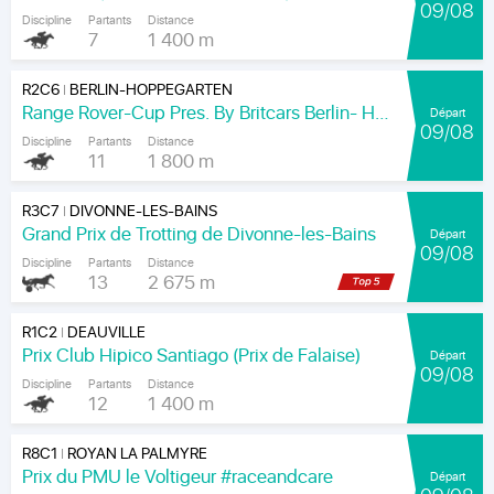
09/08
Discipline
Partants
Distance
7
1 400 m
R2C6
BERLIN-HOPPEGARTEN
|
Range Rover-Cup Pres. By Britcars Berlin- Hoppegartener Stutenp.
Départ
09/08
Discipline
Partants
Distance
11
1 800 m
R3C7
DIVONNE-LES-BAINS
|
Grand Prix de Trotting de Divonne-les-Bains
Départ
09/08
Discipline
Partants
Distance
13
2 675 m
R1C2
DEAUVILLE
|
Prix Club Hipico Santiago (Prix de Falaise)
Départ
09/08
Discipline
Partants
Distance
12
1 400 m
R8C1
ROYAN LA PALMYRE
|
Prix du PMU le Voltigeur #raceandcare
Départ