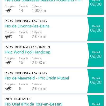
Preis Der Sparkasse Märkisch-Oderland - Hkjc World Pool Trophy
Départ
09/08
Discipline
Partants
Distance
14
1 600 m
R3C5
DIVONNE-LES-BAINS
|
Prix de Divonne-les-Bains
Départ
09/08
Discipline
Partants
Distance
16
2 675 m
R2C5
BERLIN-HOPPEGARTEN
|
Hkjc World Pool Handicap
Départ
09/08
Discipline
Partants
Distance
15
2 000 m
R3C6
DIVONNE-LES-BAINS
|
Prix de Maienfeld - Prix Crédit Mutuel
Départ
09/08
Discipline
Partants
Distance
8
2 675 m
R1C1
DEAUVILLE
|
Prix Osaf (Prix de Tour-en-Bessin)
Départ