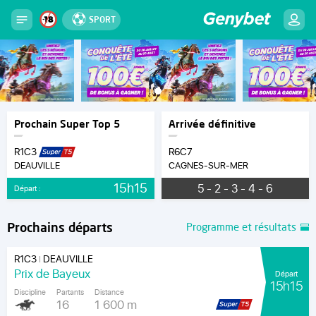
SPORT
Prochain Super Top 5
Arrivée définitive
R1C3
R6C7
DEAUVILLE
CAGNES-SUR-MER
15h15
5 - 2 - 3 - 4 - 6
Départ :
Prochains départs
Programme et résultats
R1C3
DEAUVILLE
|
Prix de Bayeux
Départ
15h15
Discipline
Partants
Distance
16
1 600 m