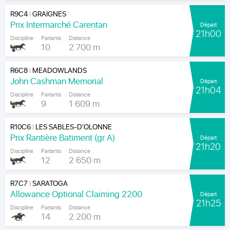
R9C4
GRAIGNES
|
Prix Intermarché Carentan
Départ
21h00
Discipline
Partants
Distance
10
2 700 m
R6C8
MEADOWLANDS
|
John Cashman Memorial
Départ
21h04
Discipline
Partants
Distance
9
1 609 m
R10C6
LES SABLES-D'OLONNE
|
Prix Rantière Batiment (gr A)
Départ
21h20
Discipline
Partants
Distance
12
2 650 m
R7C7
SARATOGA
|
Allowance Optional Claiming 2200
Départ
21h25
Discipline
Partants
Distance
14
2 200 m