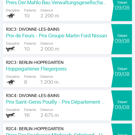
Preis Der Mahlo Bau Verwaltungsgesellschaft Mbh
Départ
09/08
Discipline
Partants
Distance
10
2 200 m
R3C3
DIVONNE-LES-BAINS
|
Prix de Feurs - Prix Groupe Martin Ford Nissan
Départ
09/08
Discipline
Partants
Distance
10
2 000 m
R2C3
BERLIN-HOPPEGARTEN
|
Hoppegartener Fliegerpreis
Départ
09/08
Discipline
Partants
Distance
8
1 200 m
R3C4
DIVONNE-LES-BAINS
|
Prix Saint-Genis Pouilly - Prix Département Ain
Départ
09/08
Discipline
Partants
Distance
16
2 675 m
R2C4
BERLIN-HOPPEGARTEN
|