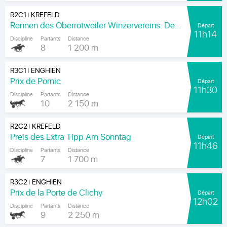
R2C1
KREFELD
|
Rennen des Oberrotweiler Winzervereins. Der Klassiker Am Kaiser.
Départ
11h14
Discipline
Partants
Distance
8
1 200 m
R3C1
ENGHIEN
|
Prix de Pornic
Départ
11h30
Discipline
Partants
Distance
10
2 150 m
R2C2
KREFELD
|
Preis des Extra Tipp Am Sonntag
Départ
11h46
Discipline
Partants
Distance
7
1 700 m
R3C2
ENGHIEN
|
Prix de la Porte de Clichy
Départ
12h02
Discipline
Partants
Distance
9
2 250 m