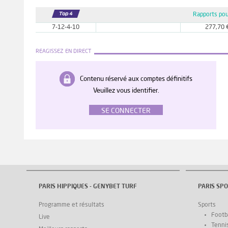
Rapports pou
7-12-4-10
277,70 
REAGISSEZ EN DIRECT
Contenu réservé aux comptes définitifs
Veuillez vous identifier.
SE CONNECTER
PARIS HIPPIQUES - GENYBET TURF
PARIS SPO
Programme et résultats
Sports
Footba
Live
Tenni