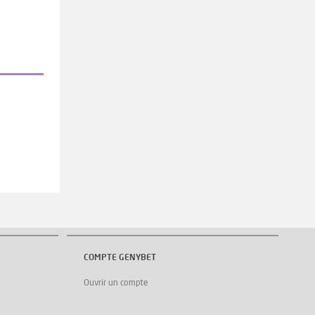
COMPTE GENYBET
Ouvrir un compte