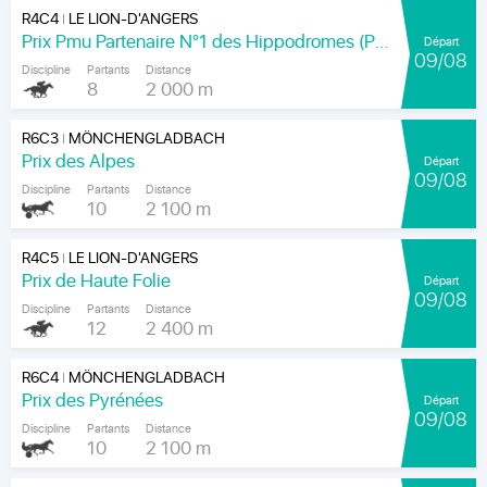
R4C4
LE LION-D'ANGERS
|
Prix Pmu Partenaire N°1 des Hippodromes (Prix du Moulin de Varennes)
Départ
09/08
Discipline
Partants
Distance
8
2 000 m
R6C3
MÖNCHENGLADBACH
|
Prix des Alpes
Départ
09/08
Discipline
Partants
Distance
10
2 100 m
R4C5
LE LION-D'ANGERS
|
Prix de Haute Folie
Départ
09/08
Discipline
Partants
Distance
12
2 400 m
R6C4
MÖNCHENGLADBACH
|
Prix des Pyrénées
Départ
09/08
Discipline
Partants
Distance
10
2 100 m