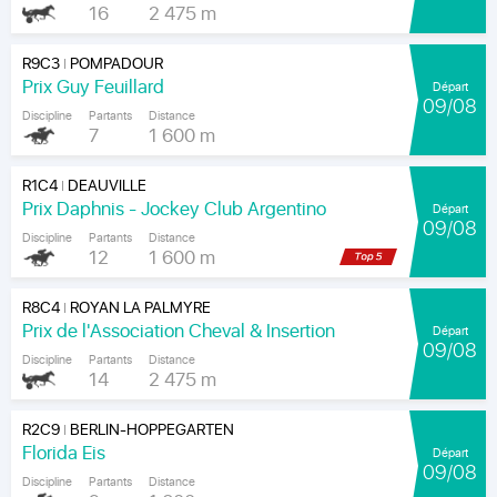
16
2 475 m
R9C3
POMPADOUR
|
Prix Guy Feuillard
Départ
09/08
Discipline
Partants
Distance
7
1 600 m
R1C4
DEAUVILLE
|
Prix Daphnis - Jockey Club Argentino
Départ
09/08
Discipline
Partants
Distance
12
1 600 m
R8C4
ROYAN LA PALMYRE
|
Prix de l'Association Cheval & Insertion
Départ
09/08
Discipline
Partants
Distance
14
2 475 m
R2C9
BERLIN-HOPPEGARTEN
|
Florida Eis
Départ
09/08
Discipline
Partants
Distance