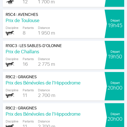
12
1 700 m
R5C4
AVENCHES
|
Prix de Toulouse
Départ
19h45
Discipline
Partants
Distance
8
1 950 m
R10C3
LES SABLES-D'OLONNE
|
Prix de Challans
Départ
19h50
Discipline
Partants
Distance
16
2 775 m
R9C2
GRAIGNES
|
Prix des Bénévoles de l'Hippodrome
Départ
20h00
Discipline
Partants
Distance
11
2 700 m
R9C2
GRAIGNES
|
Prix des Bénévoles de l'Hippodrome
Départ
20h00
Discipline
Partants
Distance
11
2 700 m