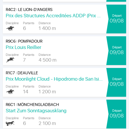
R4C2
LE LION-D'ANGERS
|
Prix des Structures Accreditées ADDP (Prix Léon Carabin)
Départ
09/08
Discipline
Partants
Distance
6
1 400 m
R9C6
POMPADOUR
|
Prix Louis Reillier
Départ
09/08
Discipline
Partants
Distance
7
4 500 m
R1C7
DEAUVILLE
|
Prix Moonlight Cloud - Hipodromo de San Isidro
Départ
09/08
Discipline
Partants
Distance
14
1 200 m
R6C1
MÖNCHENGLADBACH
|
Start Zum Sonntagsausklang
Départ
09/08
Discipline
Partants
Distance
6
2 100 m