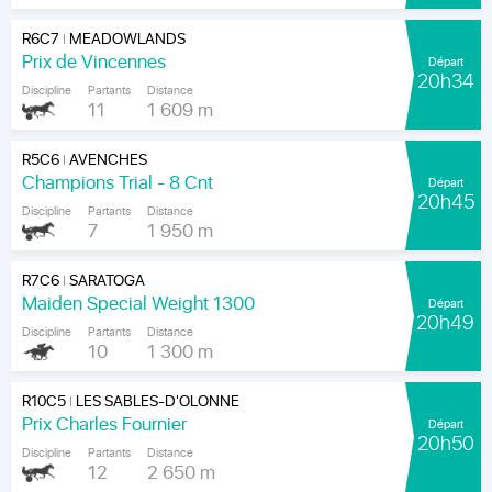
R6C7
MEADOWLANDS
|
Prix de Vincennes
Départ
20h34
Discipline
Partants
Distance
11
1 609 m
R5C6
AVENCHES
|
Champions Trial - 8 Cnt
Départ
20h45
Discipline
Partants
Distance
7
1 950 m
R7C6
SARATOGA
|
Maiden Special Weight 1300
Départ
20h49
Discipline
Partants
Distance
10
1 300 m
R10C5
LES SABLES-D'OLONNE
|
Prix Charles Fournier
Départ
20h50
Discipline
Partants
Distance
12
2 650 m