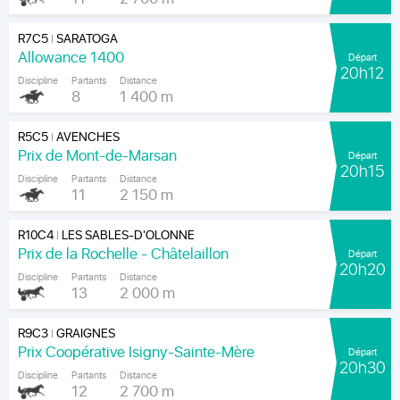
R7C5
SARATOGA
|
Allowance 1400
Départ
20h12
Discipline
Partants
Distance
8
1 400 m
R5C5
AVENCHES
|
Prix de Mont-de-Marsan
Départ
20h15
Discipline
Partants
Distance
11
2 150 m
R10C4
LES SABLES-D'OLONNE
|
Prix de la Rochelle - Châtelaillon
Départ
20h20
Discipline
Partants
Distance
13
2 000 m
R9C3
GRAIGNES
|
Prix Coopérative Isigny-Sainte-Mère
Départ
20h30
Discipline
Partants
Distance
12
2 700 m