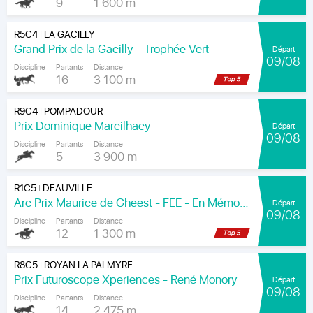
9
1 600 m
R5C4
LA GACILLY
|
Grand Prix de la Gacilly - Trophée Vert
Départ
09/08
Discipline
Partants
Distance
16
3 100 m
R9C4
POMPADOUR
|
Prix Dominique Marcilhacy
Départ
09/08
Discipline
Partants
Distance
5
3 900 m
R1C5
DEAUVILLE
|
Arc Prix Maurice de Gheest - FEE - En Mémoire de Louis Romanet
Départ
09/08
Discipline
Partants
Distance
12
1 300 m
R8C5
ROYAN LA PALMYRE
|
Prix Futuroscope Xperiences - René Monory
Départ
09/08
Discipline
Partants
Distance
14
2 475 m