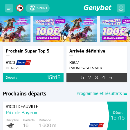
SPORT
Prochain Super Top 5
Arrivée définitive
R1C3
R6C7
DEAUVILLE
CAGNES-SUR-MER
15h15
5 - 2 - 3 - 4 - 6
Départ :
Prochains départs
Programme et résultats
R1C3
DEAUVILLE
|
Prix de Bayeux
Départ
15h15
Discipline
Partants
Distance
16
1 600 m