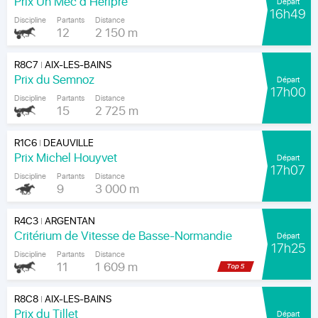
Prix Un Mec d'Héripré
Départ
16h49
Discipline
Partants
Distance
12
2 150 m
R8C7
AIX-LES-BAINS
|
Prix du Semnoz
Départ
17h00
Discipline
Partants
Distance
15
2 725 m
R1C6
DEAUVILLE
|
Prix Michel Houyvet
Départ
17h07
Discipline
Partants
Distance
9
3 000 m
R4C3
ARGENTAN
|
Critérium de Vitesse de Basse-Normandie
Départ
17h25
Discipline
Partants
Distance
11
1 609 m
R8C8
AIX-LES-BAINS
|
Prix du Tillet
Départ