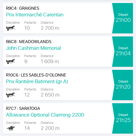
R9C4
GRAIGNES
|
Prix Intermarché Carentan
Départ
21h00
Discipline
Partants
Distance
10
2 700 m
R6C8
MEADOWLANDS
|
John Cashman Memorial
Départ
21h04
Discipline
Partants
Distance
9
1 609 m
R10C6
LES SABLES-D'OLONNE
|
Prix Rantière Batiment (gr A)
Départ
21h20
Discipline
Partants
Distance
12
2 650 m
R7C7
SARATOGA
|
Allowance Optional Claiming 2200
Départ
21h25
Discipline
Partants
Distance
14
2 200 m