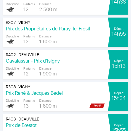
14h38
Discipline
Partants
Distance
12
2 500 m
R3C7
VICHY
|
Prix des Propriétaires de Paray-le-Fresil
Départ
14h55
Discipline
Partants
Distance
12
1 600 m
R4C2
DEAUVILLE
|
Cavalassur - Prix d'Isigny
Départ
15h13
Discipline
Partants
Distance
12
1 900 m
R3C8
VICHY
|
Prix René & Jacques Bedel
Départ
15h34
Discipline
Partants
Distance
13
1 600 m
R4C3
DEAUVILLE
|
Prix de Brestot
Départ
15h55