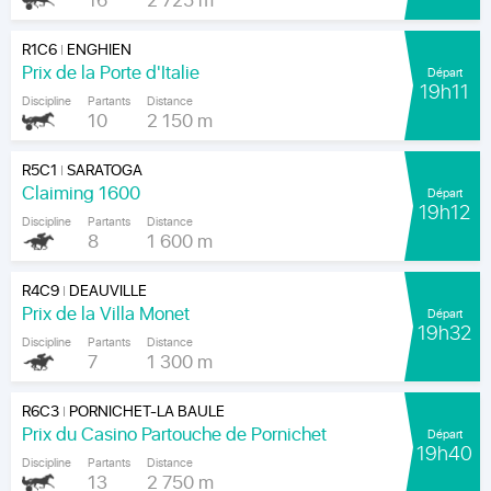
16
2 725 m
R1C6
ENGHIEN
|
Prix de la Porte d'Italie
Départ
19h11
Discipline
Partants
Distance
10
2 150 m
R5C1
SARATOGA
|
Claiming 1600
Départ
19h12
Discipline
Partants
Distance
8
1 600 m
R4C9
DEAUVILLE
|
Prix de la Villa Monet
Départ
19h32
Discipline
Partants
Distance
7
1 300 m
R6C3
PORNICHET-LA BAULE
|
Prix du Casino Partouche de Pornichet
Départ
19h40
Discipline
Partants
Distance
13
2 750 m