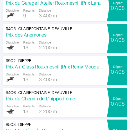
Prix du Garage l'Atelier Rouxmesnil (Prix Lands End)
Départ
07/08
Discipline
Partants
Distance
9
3 400 m
R4C5
CLAIREFONTAINE-DEAUVILLE
|
Prix des Anemones
Départ
07/08
Discipline
Partants
Distance
13
2 200 m
R5C2
DIEPPE
|
Prix A+ Glass Rouxmesnil (Prix Remy Mouquet)
Départ
07/08
Discipline
Partants
Distance
13
3 400 m
R4C6
CLAIREFONTAINE-DEAUVILLE
|
Prix du Chemin de L'hippodrome
Départ
07/08
Discipline
Partants
Distance
13
2 200 m
R5C3
DIEPPE
|