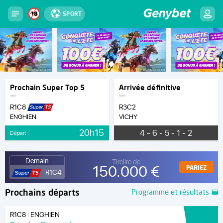
SPORT
Prochain Super Top 5
Arrivée définitive
R1C8
R3C2
ENGHIEN
VICHY
20h15
4 - 6 - 5 - 1 - 2
Départ :
Demain
Tirelire de
150.000 €
PARIEZ
R1C4
Prochains départs
Programme et résultats
R1C8
ENGHIEN
|