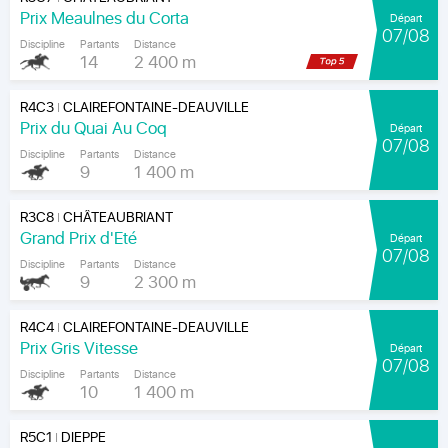
Prix Meaulnes du Corta
Départ
07/08
Discipline
Partants
Distance
14
2 400 m
R4C3
CLAIREFONTAINE-DEAUVILLE
|
Prix du Quai Au Coq
Départ
07/08
Discipline
Partants
Distance
9
1 400 m
R3C8
CHÂTEAUBRIANT
|
Grand Prix d'Eté
Départ
07/08
Discipline
Partants
Distance
9
2 300 m
R4C4
CLAIREFONTAINE-DEAUVILLE
|
Prix Gris Vitesse
Départ
07/08
Discipline
Partants
Distance
10
1 400 m
R5C1
DIEPPE
|