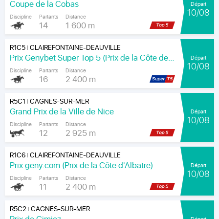
Coupe de la Cobas
Départ
10/08
Discipline
Partants
Distance
14
1 600 m
R1C5
CLAIREFONTAINE-DEAUVILLE
|
Prix Genybet Super Top 5 (Prix de la Côte de Nacre)
Départ
10/08
Discipline
Partants
Distance
16
2 400 m
R5C1
CAGNES-SUR-MER
|
Grand Prix de la Ville de Nice
Départ
10/08
Discipline
Partants
Distance
12
2 925 m
R1C6
CLAIREFONTAINE-DEAUVILLE
|
Prix geny.com (Prix de la Côte d'Albatre)
Départ
10/08
Discipline
Partants
Distance
11
2 400 m
R5C2
CAGNES-SUR-MER
|