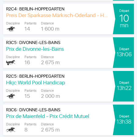
R2C4
BERLIN-HOPPEGARTEN
|
Départ
Preis Der Sparkasse Märkisch-Oderland - Hkjc World Pool Trophy
10
Discipline
Partants
Distance
min
14
1 600 m
R3C5
DIVONNE-LES-BAINS
|
Prix de Divonne-les-Bains
Départ
13h06
Discipline
Partants
Distance
16
2 675 m
R2C5
BERLIN-HOPPEGARTEN
|
Hkjc World Pool Handicap
Départ
13h22
Discipline
Partants
Distance
15
2 000 m
R3C6
DIVONNE-LES-BAINS
|
Prix de Maienfeld - Prix Crédit Mutuel
Départ
13h38
Discipline
Partants
Distance
8
2 675 m