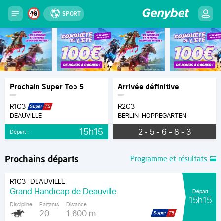
SPORT
Prochain Super Top 5
Arrivée définitive
R1C3
R2C3
DEAUVILLE
BERLIN-HOPPEGARTEN
15h15
2 - 5 - 6 - 8 - 3
Départ :
Prochains départs
Programme et résultats
R1C3
DEAUVILLE
|
Grand Handicap de Deauville
Départ
15h15
Discipline
Partants
Distance
20
1 600 m