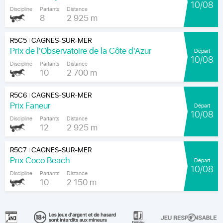
10/08
Discipline
Partants
Distance
8
2 925 m
R5C5
CAGNES-SUR-MER
|
Prix de l'Observatoire de la Côte d'Azur
Départ
10/08
Discipline
Partants
Distance
10
2 700 m
R5C6
CAGNES-SUR-MER
|
Prix Faneur
Départ
10/08
Discipline
Partants
Distance
12
2 925 m
R5C7
CAGNES-SUR-MER
|
Prix Coco Beach
Départ
10/08
Discipline
Partants
Distance
10
2 150 m