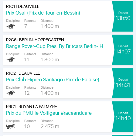
R1C1
DEAUVILLE
|
Prix Osaf (Prix de Tour-en-Bessin)
Départ
13h56
Discipline
Partants
Distance
7
1 400 m
R2C6
BERLIN-HOPPEGARTEN
|
Range Rover-Cup Pres. By Britcars Berlin- Hoppegartener Stutenp.
Départ
14h07
Discipline
Partants
Distance
11
1 800 m
R1C2
DEAUVILLE
|
Prix Club Hipico Santiago (Prix de Falaise)
Départ
14h31
Discipline
Partants
Distance
12
1 400 m
R9C1
ROYAN LA PALMYRE
|
Prix du PMU le Voltigeur #raceandcare
Départ
14h40
Discipline
Partants
Distance
10
2 475 m