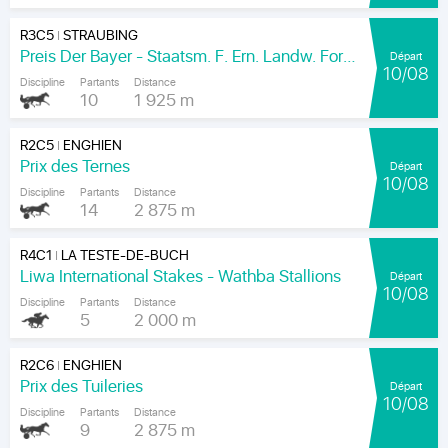
R3C5
STRAUBING
|
Preis Der Bayer - Staatsm. F. Ern. Landw. Forsten Und Tourism
Départ
10/08
Discipline
Partants
Distance
10
1 925 m
R2C5
ENGHIEN
|
Prix des Ternes
Départ
10/08
Discipline
Partants
Distance
14
2 875 m
R4C1
LA TESTE-DE-BUCH
|
Liwa International Stakes - Wathba Stallions
Départ
10/08
Discipline
Partants
Distance
5
2 000 m
R2C6
ENGHIEN
|
Prix des Tuileries
Départ
10/08
Discipline
Partants
Distance
9
2 875 m