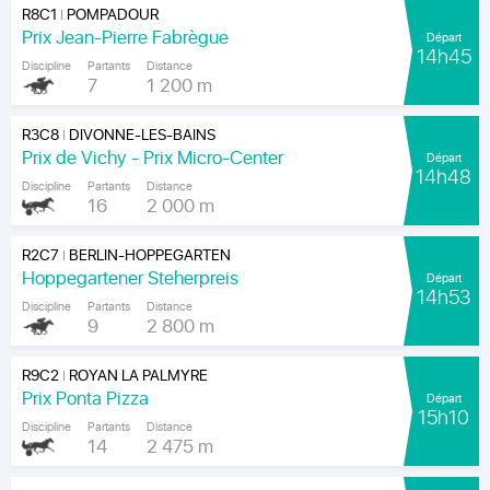
R8C1
POMPADOUR
|
Prix Jean-Pierre Fabrègue
Départ
14h45
Discipline
Partants
Distance
7
1 200 m
R3C8
DIVONNE-LES-BAINS
|
Prix de Vichy - Prix Micro-Center
Départ
14h48
Discipline
Partants
Distance
16
2 000 m
R2C7
BERLIN-HOPPEGARTEN
|
Hoppegartener Steherpreis
Départ
14h53
Discipline
Partants
Distance
9
2 800 m
R9C2
ROYAN LA PALMYRE
|
Prix Ponta Pizza
Départ
15h10
Discipline
Partants
Distance
14
2 475 m