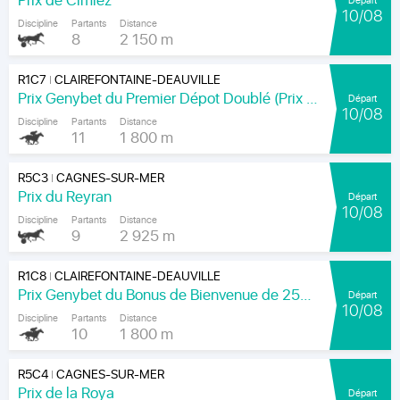
Prix de Cimiez
Départ
10/08
Discipline
Partants
Distance
8
2 150 m
R1C7
CLAIREFONTAINE-DEAUVILLE
|
Prix Genybet du Premier Dépot Doublé (Prix The Wonder)
Départ
10/08
Discipline
Partants
Distance
11
1 800 m
R5C3
CAGNES-SUR-MER
|
Prix du Reyran
Départ
10/08
Discipline
Partants
Distance
9
2 925 m
R1C8
CLAIREFONTAINE-DEAUVILLE
|
Prix Genybet du Bonus de Bienvenue de 250 Euros (Prix Ramsin)
Départ
10/08
Discipline
Partants
Distance
10
1 800 m
R5C4
CAGNES-SUR-MER
|
Prix de la Roya
Départ