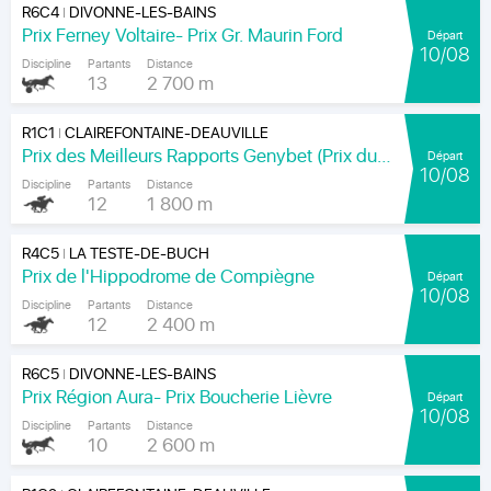
R6C4
DIVONNE-LES-BAINS
|
Prix Ferney Voltaire- Prix Gr. Maurin Ford
Départ
10/08
Discipline
Partants
Distance
13
2 700 m
R1C1
CLAIREFONTAINE-DEAUVILLE
|
Prix des Meilleurs Rapports Genybet (Prix du Haut-Bois)
Départ
10/08
Discipline
Partants
Distance
12
1 800 m
R4C5
LA TESTE-DE-BUCH
|
Prix de l'Hippodrome de Compiègne
Départ
10/08
Discipline
Partants
Distance
12
2 400 m
R6C5
DIVONNE-LES-BAINS
|
Prix Région Aura- Prix Boucherie Lièvre
Départ
10/08
Discipline
Partants
Distance
10
2 600 m