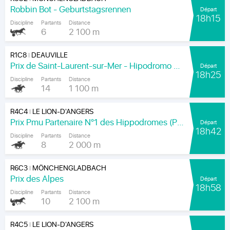
Robbin Bot - Geburtstagsrennen
Départ
18h15
Discipline
Partants
Distance
6
2 100 m
R1C8
DEAUVILLE
|
Prix de Saint-Laurent-sur-Mer - Hipodromo de Maronas
Départ
18h25
Discipline
Partants
Distance
14
1 100 m
R4C4
LE LION-D'ANGERS
|
Prix Pmu Partenaire N°1 des Hippodromes (Prix du Moulin de Varennes)
Départ
18h42
Discipline
Partants
Distance
8
2 000 m
R6C3
MÖNCHENGLADBACH
|
Prix des Alpes
Départ
18h58
Discipline
Partants
Distance
10
2 100 m
R4C5
LE LION-D'ANGERS
|