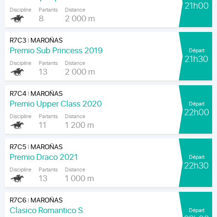
21h00
Discipline
Partants
Distance
8
2 000 m
R7C3
MAROÑAS
|
Premio Sub Princess 2019
Départ
21h30
Discipline
Partants
Distance
13
2 000 m
R7C4
MAROÑAS
|
Premio Upper Class 2020
Départ
22h00
Discipline
Partants
Distance
11
1 200 m
R7C5
MAROÑAS
|
Premio Draco 2021
Départ
22h30
Discipline
Partants
Distance
13
1 000 m
R7C6
MAROÑAS
|
Clasico Romantico S.
Départ