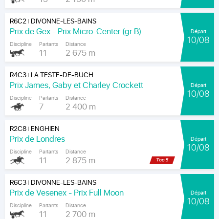
R6C2
DIVONNE-LES-BAINS
|
Prix de Gex - Prix Micro-Center (gr B)
Départ
10/08
Discipline
Partants
Distance
11
2 675 m
R4C3
LA TESTE-DE-BUCH
|
Prix James, Gaby et Charley Crockett
Départ
10/08
Discipline
Partants
Distance
7
2 400 m
R2C8
ENGHIEN
|
Prix de Londres
Départ
10/08
Discipline
Partants
Distance
11
2 875 m
R6C3
DIVONNE-LES-BAINS
|
Prix de Vesenex - Prix Full Moon
Départ
10/08
Discipline
Partants
Distance
11
2 700 m