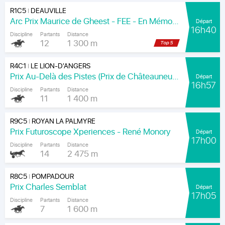
R1C5
DEAUVILLE
|
Arc Prix Maurice de Gheest - FEE - En Mémoire de Louis Romanet
Départ
16h40
Discipline
Partants
Distance
12
1 300 m
R4C1
LE LION-D'ANGERS
|
Prix Au-Delà des Pistes (Prix de Châteauneuf-sur-Sarthe)
Départ
16h57
Discipline
Partants
Distance
11
1 400 m
R9C5
ROYAN LA PALMYRE
|
Prix Futuroscope Xperiences - René Monory
Départ
17h00
Discipline
Partants
Distance
14
2 475 m
R8C5
POMPADOUR
|
Prix Charles Semblat
Départ
17h05
Discipline
Partants
Distance
7
1 600 m