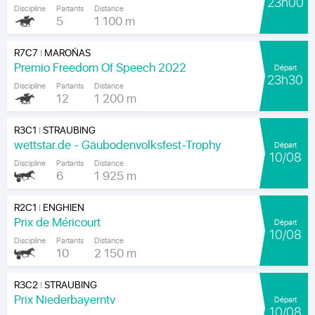
23h00
Discipline
Partants
Distance
5
1 100 m
R7C7
MAROÑAS
|
Premio Freedom Of Speech 2022
Départ
23h30
Discipline
Partants
Distance
12
1 200 m
R3C1
STRAUBING
|
wettstar.de - Gäubodenvolksfest-Trophy
Départ
10/08
Discipline
Partants
Distance
6
1 925 m
R2C1
ENGHIEN
|
Prix de Méricourt
Départ
10/08
Discipline
Partants
Distance
10
2 150 m
R3C2
STRAUBING
|
Prix Niederbayerntv
Départ
10/08