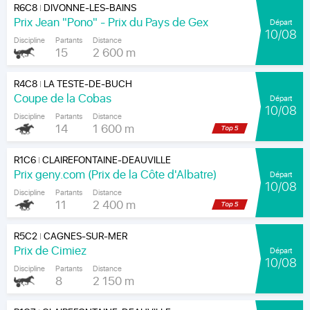
R6C8
DIVONNE-LES-BAINS
|
Prix Jean "Pono" - Prix du Pays de Gex
Départ
10/08
Discipline
Partants
Distance
15
2 600 m
R4C8
LA TESTE-DE-BUCH
|
Coupe de la Cobas
Départ
10/08
Discipline
Partants
Distance
14
1 600 m
R1C6
CLAIREFONTAINE-DEAUVILLE
|
Prix geny.com (Prix de la Côte d'Albatre)
Départ
10/08
Discipline
Partants
Distance
11
2 400 m
R5C2
CAGNES-SUR-MER
|
Prix de Cimiez
Départ
10/08
Discipline
Partants
Distance
8
2 150 m