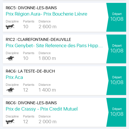
R6C5
DIVONNE-LES-BAINS
|
Prix Région Aura- Prix Boucherie Lièvre
Départ
10/08
Discipline
Partants
Distance
10
2 600 m
R1C2
CLAIREFONTAINE-DEAUVILLE
|
Prix Genybet- Site Reference des Paris Hipp.(px du Domaine du H. Bois)
Départ
10/08
Discipline
Partants
Distance
10
1 800 m
R4C6
LA TESTE-DE-BUCH
|
Prix Aca
Départ
10/08
Discipline
Partants
Distance
12
1 400 m
R6C6
DIVONNE-LES-BAINS
|
Prix de Crassy - Prix Credit Mutuel
Départ
10/08
Discipline
Partants
Distance
12
2 000 m