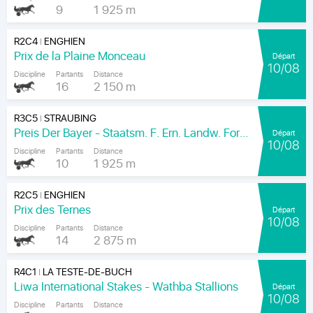
9
1 925 m
R2C4
ENGHIEN
|
Prix de la Plaine Monceau
Départ
10/08
Discipline
Partants
Distance
16
2 150 m
R3C5
STRAUBING
|
Preis Der Bayer - Staatsm. F. Ern. Landw. Forsten Und Tourism
Départ
10/08
Discipline
Partants
Distance
10
1 925 m
R2C5
ENGHIEN
|
Prix des Ternes
Départ
10/08
Discipline
Partants
Distance
14
2 875 m
R4C1
LA TESTE-DE-BUCH
|
Liwa International Stakes - Wathba Stallions
Départ
10/08
Discipline
Partants
Distance