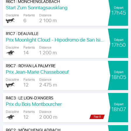
R6C1
MÖNCHENGLADBACH
|
Start Zum Sonntagsausklang
Départ
17h45
Discipline
Partants
Distance
6
2 100 m
R1C7
DEAUVILLE
|
Prix Moonlight Cloud - Hipodromo de San Isidro
Départ
17h50
Discipline
Partants
Distance
14
1 200 m
R9C7
ROYAN LA PALMYRE
|
Prix Jean-Marie Chasseboeuf
Départ
18h05
Discipline
Partants
Distance
12
2 475 m
R4C3
LE LION-D'ANGERS
|
Prix du Bois Montbourcher
Départ
18h07
Discipline
Partants
Distance
12
2 000 m
R6C2
MÖNCHENGLADBACH
|