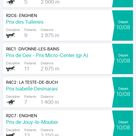
5
2 000 m
R2C6
ENGHIEN
|
Prix des Tuileries
Départ
10/08
Discipline
Partants
Distance
9
2 875 m
R6C1
DIVONNE-LES-BAINS
|
Prix de Gex - Prix Micro-Center (gr A)
Départ
10/08
Discipline
Partants
Distance
11
2 675 m
R4C2
LA TESTE-DE-BUCH
|
Prix Isabelle Desmarais
Départ
10/08
Discipline
Partants
Distance
7
1 400 m
R2C7
ENGHIEN
|
Prix de Jouy-le-Moutier
Départ
10/08
Discipline
Partants
Distance
13
2 150 m