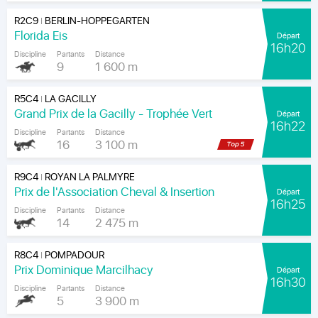
R2C9
BERLIN-HOPPEGARTEN
|
Florida Eis
Départ
16h20
Discipline
Partants
Distance
9
1 600 m
R5C4
LA GACILLY
|
Grand Prix de la Gacilly - Trophée Vert
Départ
16h22
Discipline
Partants
Distance
16
3 100 m
R9C4
ROYAN LA PALMYRE
|
Prix de l'Association Cheval & Insertion
Départ
16h25
Discipline
Partants
Distance
14
2 475 m
R8C4
POMPADOUR
|
Prix Dominique Marcilhacy
Départ
16h30
Discipline
Partants
Distance
5
3 900 m