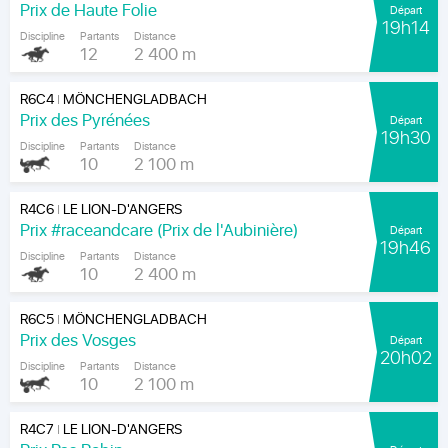
Prix de Haute Folie
Départ
19h14
Discipline
Partants
Distance
12
2 400 m
R6C4
MÖNCHENGLADBACH
|
Prix des Pyrénées
Départ
19h30
Discipline
Partants
Distance
10
2 100 m
R4C6
LE LION-D'ANGERS
|
Prix #raceandcare (Prix de l'Aubinière)
Départ
19h46
Discipline
Partants
Distance
10
2 400 m
R6C5
MÖNCHENGLADBACH
|
Prix des Vosges
Départ
20h02
Discipline
Partants
Distance
10
2 100 m
R4C7
LE LION-D'ANGERS
|