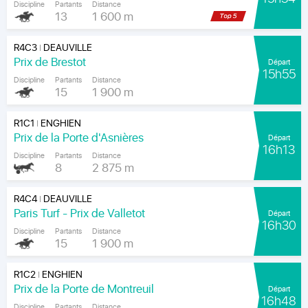
Discipline
Partants
Distance
13
1 600 m
R4C3
DEAUVILLE
|
Prix de Brestot
Départ
15h55
Discipline
Partants
Distance
15
1 900 m
R1C1
ENGHIEN
|
Prix de la Porte d'Asnières
Départ
16h13
Discipline
Partants
Distance
8
2 875 m
R4C4
DEAUVILLE
|
Paris Turf - Prix de Valletot
Départ
16h30
Discipline
Partants
Distance
15
1 900 m
R1C2
ENGHIEN
|
Prix de la Porte de Montreuil
Départ
16h48
Discipline
Partants
Distance