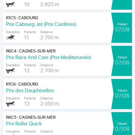
10
2 925 m
R1C5
CABOURG
|
Prix Cabourg Jet (Prix Cardères)
Départ
07/08
Discipline
Partants
Distance
11
2 750 m
R6C4
CAGNES-SUR-MER
|
Prix Race And Care (Prix Mediterranée)
Départ
07/08
Discipline
Partants
Distance
13
2 700 m
R1C6
CABOURG
|
Prix des Dauphinelles
Départ
07/08
Discipline
Partants
Distance
13
2 050 m
R6C5
CAGNES-SUR-MER
|
Prix Roller Quick
Départ
07/08
Discipline
Partants
Distance