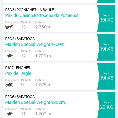
R6C3
PORNICHET-LA BAULE
|
Prix du Casino Partouche de Pornichet
Départ
19h40
Discipline
Partants
Distance
13
2 750 m
R5C2
SARATOGA
|
Maiden Special Weight 1700m
Départ
19h46
Discipline
Partants
Distance
12
1 700 m
R1C7
ENGHIEN
|
Prix de l'Aigle
Départ
19h48
Discipline
Partants
Distance
9
2 875 m
R5C6
SARATOGA
|
Maiden Special Weight 1200m
Départ
22h02
Discipline
Partants
Distance
11
1 200 m