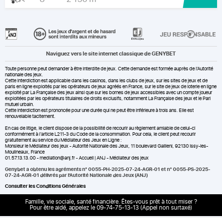
Naviguez vers le site internet classique de GENYBET
Toute personne peut demander à être interdite de jeux. Cette demande est formée auprès de l'Autorité
nationale des jeux.
Cette interdiction est applicable dans les casinos, dans les clubs de jeux, sur les sites de jeux et de
paris en ligne exploités par les opérateurs de jeux agréés en France, sur le site de jeux de loterie en ligne
exploité par La Française des jeux ainsi que sur les bornes de jeux accessibles avec un compte joueur
exploitées par les opérateurs titulaires de droits exclusifs, notamment La Française des jeux et le Pari
mutuel urbain.
Cette interdiction est prononcée pour une durée qui ne peut être inférieure à trois ans. Elle est
renouvelable tacitement.
En cas de litige, le client dispose de la possibilité de recourir au règlement amiable de celui-ci
conformément à l’article L211-3 du Code de la consommation. Pour cela, le client peut recourir
gratuitement au service du Médiateur des Jeux en Ligne :
Monsieur le Médiateur des jeux - Autorité Nationale des Jeux, 11 boulevard Gallieni, 92130 Issy-les-
Moulineaux, France
01.57.13.13.00 - mediation@anj.fr -
Accueil | ANJ - Médiateur des jeux
Genybet a obtenu les agréments n° 0055-PH-2025-07-24-AGR-01 et n° 0055-PS-2025-
07-24-AGR-01 délivrés par l'Autorité Nationale des Jeux (ANJ)
Consulter les Conditions Générales
Famille, vie sociale, santé financière. Êtes-vous prêt à tout miser ?
Pour être aidé, appelez le 09-74-75-13-13 (Appel non surtaxé)