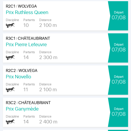
R2C1
WOLVEGA
|
Prix Ruthless Queen
Départ
07/08
Discipline
Partants
Distance
10
2 100 m
R3C1
CHÂTEAUBRIANT
|
Prix Pierre Lefeuvre
Départ
07/08
Discipline
Partants
Distance
14
2 300 m
R2C2
WOLVEGA
|
Prix Novello
Départ
07/08
Discipline
Partants
Distance
11
2 100 m
R3C2
CHÂTEAUBRIANT
|
Prix Ganymède
Départ
07/08
Discipline
Partants
Distance
14
2 400 m