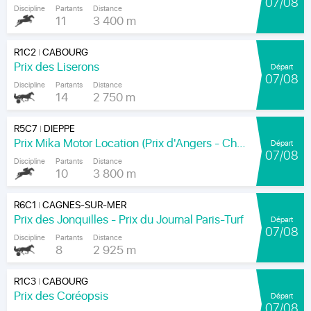
07/08
Discipline
Partants
Distance
11
3 400 m
R1C2
CABOURG
|
Prix des Liserons
Départ
07/08
Discipline
Partants
Distance
14
2 750 m
R5C7
DIEPPE
|
Prix Mika Motor Location (Prix d'Angers - Chamionnat Paris-Turf des Apprentis-Jeunes-Jockeys)
Départ
07/08
Discipline
Partants
Distance
10
3 800 m
R6C1
CAGNES-SUR-MER
|
Prix des Jonquilles - Prix du Journal Paris-Turf
Départ
07/08
Discipline
Partants
Distance
8
2 925 m
R1C3
CABOURG
|
Prix des Coréopsis
Départ
07/08