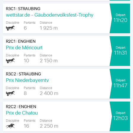
R3C1
STRAUBING
|
wettstar.de - Gäubodenvolksfest-Trophy
Départ
11h20
Discipline
Partants
Distance
6
1 925 m
R2C1
ENGHIEN
|
Prix de Méricourt
Départ
11h31
Discipline
Partants
Distance
10
2 150 m
R3C2
STRAUBING
|
Prix Niederbayerntv
Départ
11h47
Discipline
Partants
Distance
8
2 400 m
R2C2
ENGHIEN
|
Prix de Chatou
Départ
12h03
Discipline
Partants
Distance
16
2 250 m