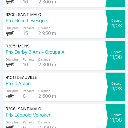
16
2 300 m
R2C5
SAINT-MALO
|
Prix Henri Levesque
Départ
11/08
Discipline
Partants
Distance
15
2 950 m
R3C5
MONS
|
Prix Darby 3 Ans - Groupe A
Départ
11/08
Discipline
Partants
Distance
10
2 300 m
R1C1
DEAUVILLE
|
Prix d'Ablon
Départ
11/08
Discipline
Partants
Distance
8
2 500 m
R2C6
SAINT-MALO
|
Prix Léopold Verroken
Départ
11/08
Discipline
Partants
Distance
9
2 950 m