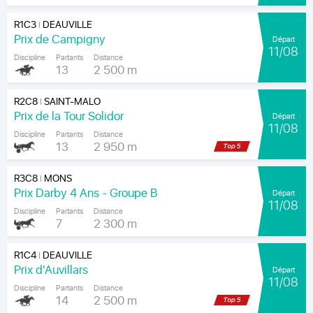
R1C3
DEAUVILLE
|
Prix de Campigny
Départ
11/08
Discipline
Partants
Distance
13
2 500 m
R2C8
SAINT-MALO
|
Prix de la Tour Solidor
Départ
11/08
Discipline
Partants
Distance
13
2 950 m
R3C8
MONS
|
Prix Darby 4 Ans - Groupe B
Départ
11/08
Discipline
Partants
Distance
7
2 300 m
R1C4
DEAUVILLE
|
Prix d'Auvillars
Départ
11/08
Discipline
Partants
Distance
14
2 500 m