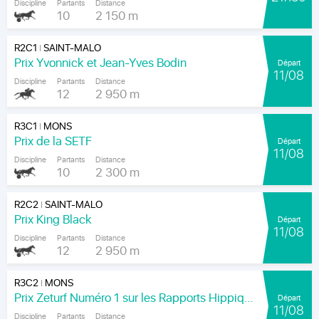
Discipline
Partants
Distance
10
2 150 m
R2C1
SAINT-MALO
|
Prix Yvonnick et Jean-Yves Bodin
Départ
11/08
Discipline
Partants
Distance
12
2 950 m
R3C1
MONS
|
Prix de la SETF
Départ
11/08
Discipline
Partants
Distance
10
2 300 m
R2C2
SAINT-MALO
|
Prix King Black
Départ
11/08
Discipline
Partants
Distance
12
2 950 m
R3C2
MONS
|
Prix Zeturf Numéro 1 sur les Rapports Hippiques
Départ
11/08
Discipline
Partants
Distance