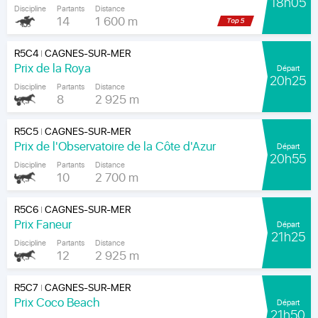
18h05
Discipline
Partants
Distance
14
1 600 m
R5C4
CAGNES-SUR-MER
|
Prix de la Roya
Départ
20h25
Discipline
Partants
Distance
8
2 925 m
R5C5
CAGNES-SUR-MER
|
Prix de l'Observatoire de la Côte d'Azur
Départ
20h55
Discipline
Partants
Distance
10
2 700 m
R5C6
CAGNES-SUR-MER
|
Prix Faneur
Départ
21h25
Discipline
Partants
Distance
12
2 925 m
R5C7
CAGNES-SUR-MER
|
Prix Coco Beach
Départ
21h50