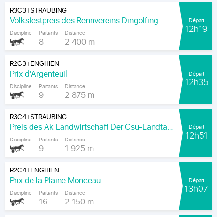
R3C3
STRAUBING
|
Volksfestpreis des Rennvereins Dingolfing
Départ
12h19
Discipline
Partants
Distance
8
2 400 m
R2C3
ENGHIEN
|
Prix d'Argenteuil
Départ
12h35
Discipline
Partants
Distance
9
2 875 m
R3C4
STRAUBING
|
Preis des Ak Landwirtschaft Der Csu-Landtagsfraktion
Départ
12h51
Discipline
Partants
Distance
9
1 925 m
R2C4
ENGHIEN
|
Prix de la Plaine Monceau
Départ
13h07
Discipline
Partants
Distance
16
2 150 m