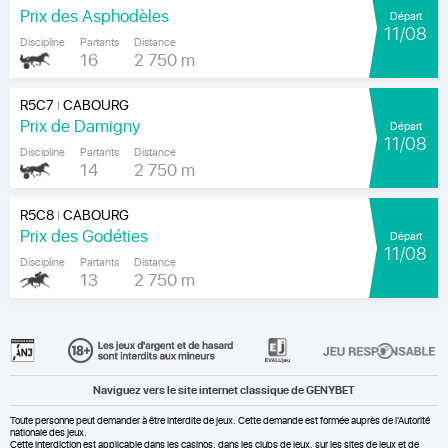
Prix des Asphodèles
Départ
11/08
Discipline
Partants
Distance
16
2 750 m
R5C7
CABOURG
|
Prix de Damigny
Départ
11/08
Discipline
Partants
Distance
14
2 750 m
R5C8
CABOURG
|
Prix des Godéties
Départ
11/08
Discipline
Partants
Distance
13
2 750 m
Naviguez vers le site internet classique de GENYBET
Toute personne peut demander à être interdite de jeux. Cette demande est formée auprès de l'Autorité
nationale des jeux.
Cette interdiction est applicable dans les casinos, dans les clubs de jeux, sur les sites de jeux et de