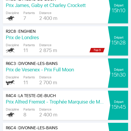
Prix James, Gaby et Charley Crockett
Départ
15h10
Discipline
Partants
Distance
7
2 400 m
R2C8
ENGHIEN
|
Prix de Londres
Départ
15h28
Discipline
Partants
Distance
11
2 875 m
R6C3
DIVONNE-LES-BAINS
|
Prix de Vesenex - Prix Full Moon
Départ
15h30
Discipline
Partants
Distance
11
2 700 m
R4C4
LA TESTE-DE-BUCH
|
Prix Alfred Fremiot - Trophée Marquise de Moratalla
Départ
15h45
Discipline
Partants
Distance
8
2 400 m
R6C4
DIVONNE-LES-BAINS
|