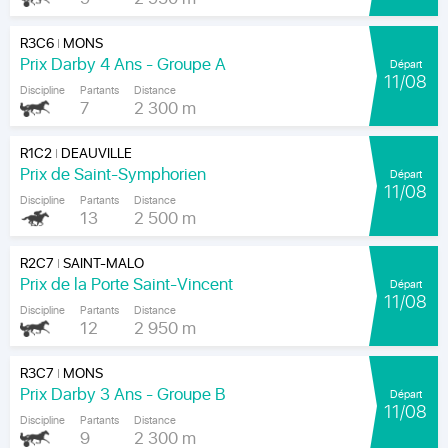
R3C6
MONS
|
Prix Darby 4 Ans - Groupe A
Départ
11/08
Discipline
Partants
Distance
7
2 300 m
R1C2
DEAUVILLE
|
Prix de Saint-Symphorien
Départ
11/08
Discipline
Partants
Distance
13
2 500 m
R2C7
SAINT-MALO
|
Prix de la Porte Saint-Vincent
Départ
11/08
Discipline
Partants
Distance
12
2 950 m
R3C7
MONS
|
Prix Darby 3 Ans - Groupe B
Départ
11/08
Discipline
Partants
Distance
9
2 300 m