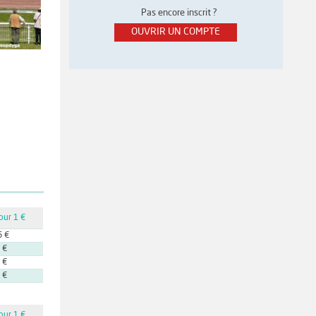
Pas encore inscrit ?
OUVRIR UN COMPTE
our 1 €
6 €
 €
 €
 €
our 1 €