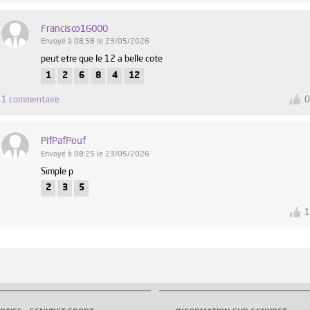
Francisco16000
Envoyé à 08:58 le 23/05/2026
peut etre que le 12 a belle cote
1
2
6
8
4
12
1 commentaire
PifPafPouf
Envoyé à 08:25 le 23/05/2026
Simple p
2
3
5