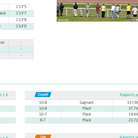
1'13''5
beck
1'13''7
1'13''8
n
1'14''0
soir
-
-
-
r 1 €
Rapports p
10-8
Gagnant
157,6
10-8
Placé
37,74
10-7
Placé
19,64
8-7
Placé
22,72
Rapports p