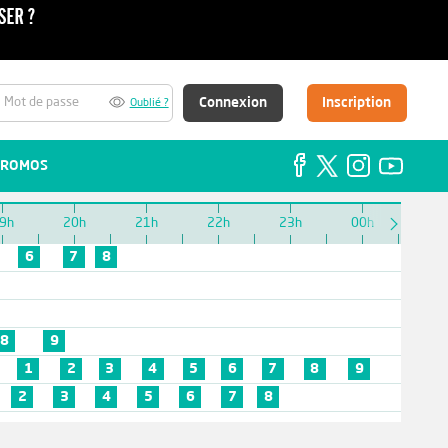
Connexion
Inscription
Oublié ?
ROMOS
9h
20h
21h
22h
23h
00h
6
7
8
8
9
1
2
3
4
5
6
7
8
9
2
3
4
5
6
7
8