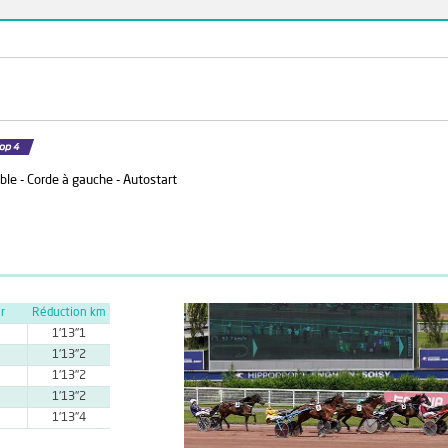
able - Corde à gauche - Autostart
r
Réduction km
1'13''1
1'13''2
1'13''2
1'13''2
1'13''4