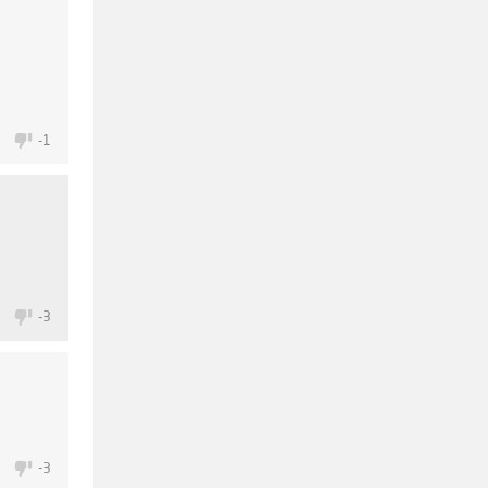
1
-1
0
-3
1
-3