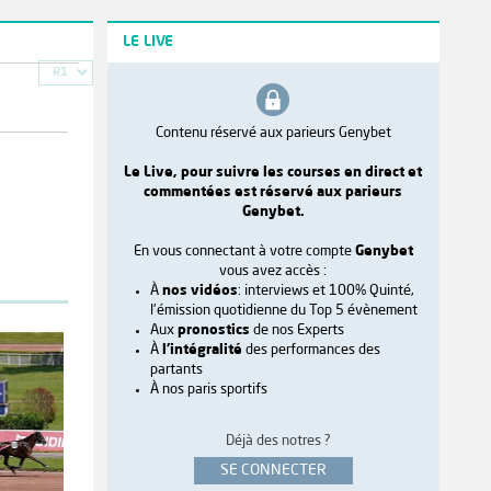
LE LIVE
R1
Contenu réservé aux parieurs Genybet
Le Live, pour suivre les courses en direct et
commentées est réservé aux parieurs
Genybet.
En vous connectant à votre compte
Genybet
vous avez accès :
À
nos vidéos
: interviews et 100% Quinté,
l'émission quotidienne du Top 5 évènement
Aux
pronostics
de nos Experts
À
l'intégralité
des performances des
partants
À nos paris sportifs
Déjà des notres ?
SE CONNECTER