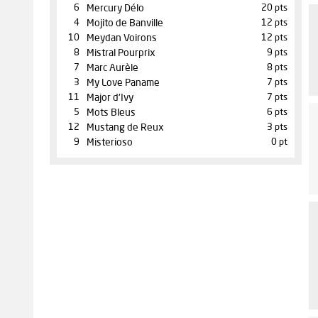
6
Mercury Délo
20 pts
4
Mojito de Banville
12 pts
10
Meydan Voirons
12 pts
8
Mistral Pourprix
9 pts
7
Marc Aurèle
8 pts
3
My Love Paname
7 pts
11
Major d'Ivy
7 pts
5
Mots Bleus
6 pts
12
Mustang de Reux
3 pts
9
Misterioso
0 pt