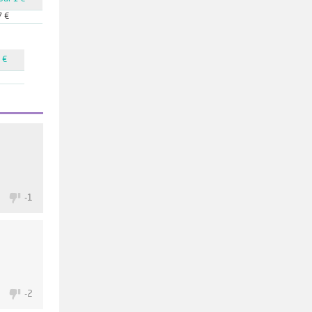
7 €
 €
1
-1
0
-2