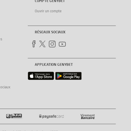
COMPTE GENYBET
Ouvrir un compte
RÉSEAUX SOCIAUX
es
APPLICATION GENYBET
sociaux