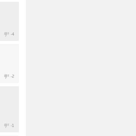
1
-4
1
-2
4
-1