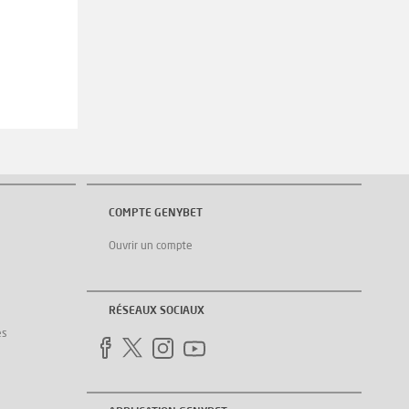
COMPTE GENYBET
Ouvrir un compte
RÉSEAUX SOCIAUX
es