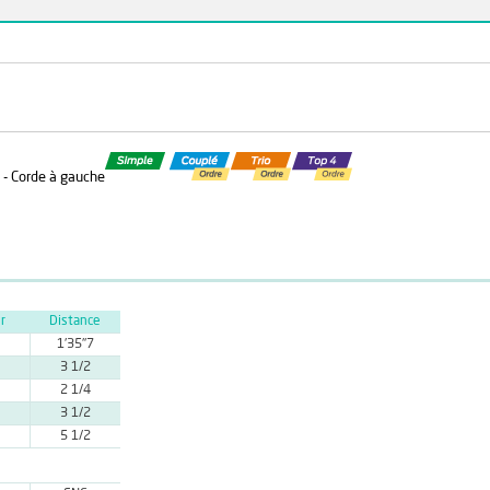
t - Corde à gauche
r
Distance
1'35''7
3 1/2
2 1/4
3 1/2
5 1/2