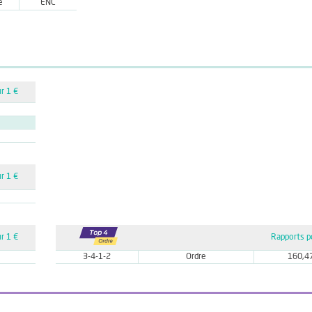
e
ENC
r 1 €
r 1 €
r 1 €
Rapports p
3-4-1-2
Ordre
160,4