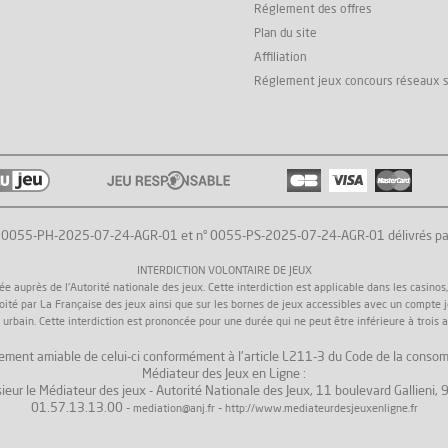
Réglement des offres
Plan du site
Affiliation
Réglement jeux concours réseaux 
° 0055-PH-2025-07-24-AGR-01 et n° 0055-PS-2025-07-24-AGR-01 délivrés par l'
INTERDICTION VOLONTAIRE DE JEUX
uprès de l'Autorité nationale des jeux. Cette interdiction est applicable dans les casinos, da
loité par La Française des jeux ainsi que sur les bornes de jeux accessibles avec un compte 
 urbain. Cette interdiction est prononcée pour une durée qui ne peut être inférieure à trois a
 règlement amiable de celui-ci conformément à l'article L211-3 du Code de la consom
Médiateur des Jeux en Ligne :
ieur le Médiateur des jeux - Autorité Nationale des Jeux, 11 boulevard Gallieni
01.57.13.13.00 -
-
mediation@anj.fr
http://www.mediateurdesjeuxenligne.fr