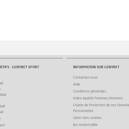
RTIFS - GENYBET SPORT
INFORMATION SUR GENYBET
Contactez-nous
ll
Aide
s
Conditions générales
ball
Index égalité Femmes-Hommes
y
Charte de Protection de vos Donné
ball
Personnelles
all
Gérer mes cookies
e
Jeu responsable
rect