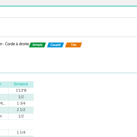
n - Corde à droite
r
Distance
1'13''8
1/2
D. Browne-McMonagle
1 3/4
2 1/2
an
1/2
1 1/4