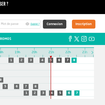
Connexion
Inscription
Oublié ?
ROMOS
8h
19h
20h
21h
22h
23h
1
2
3
4
5
6
7
8
8
5
6
7
8
1
2
3
4
5
6
7