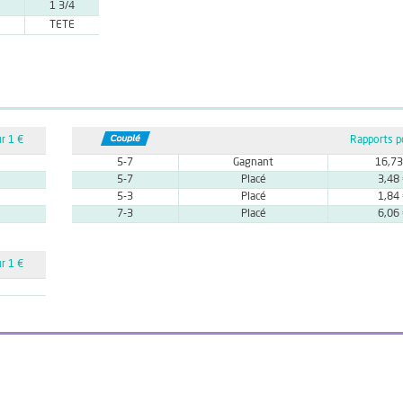
n
1 3/4
TETE
r 1 €
Rapports p
5-7
Gagnant
16,73
5-7
Placé
3,48
5-3
Placé
1,84
7-3
Placé
6,06
r 1 €