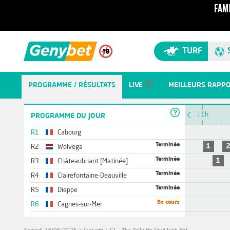
TURF
PROGRAMME / RÉSULTATS
LIVE
MEILLEURS RAPP
10h
11h
PROGRAMME DU JOUR
R1
Cabourg
Terminée
1
R2
Wolvega
Terminée
1
R3
Châteaubriant [Matinée]
Terminée
R4
Clairefontaine-Deauville
Terminée
R5
Dieppe
En cours
R6
Cagnes-sur-Mer