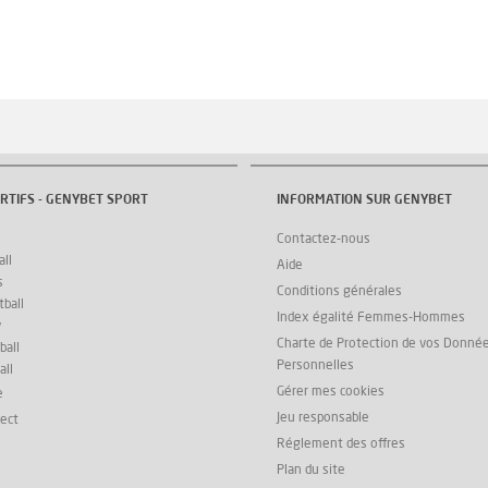
RTIFS - GENYBET SPORT
INFORMATION SUR GENYBET
Contactez-nous
ll
Aide
s
Conditions générales
ball
Index égalité Femmes-Hommes
y
Charte de Protection de vos Donné
ball
Personnelles
all
Gérer mes cookies
e
Jeu responsable
rect
Réglement des offres
Plan du site