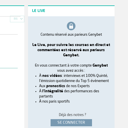
LE LIVE
R6
Contenu réservé aux parieurs Genybet
Le Live, pour suivre les courses en direct et
commentées est réservé aux parieurs
Genybet.
En vous connectant à votre compte
Genybet
vous avez accès :
À
nos vidéos
: interviews et 100% Quinté,
l'émission quotidienne du Top 5 évènement
Aux
pronostics
de nos Experts
À
l'intégralité
des performances des
partants
À nos paris sportifs
Déjà des notres ?
SE CONNECTER