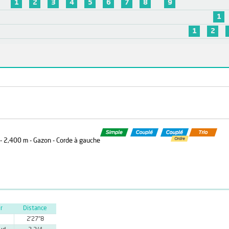
1
2
3
4
5
6
7
8
9
1
1
2
€ - 2,400 m - Gazon - Corde à gauche
r
Distance
2'27''8