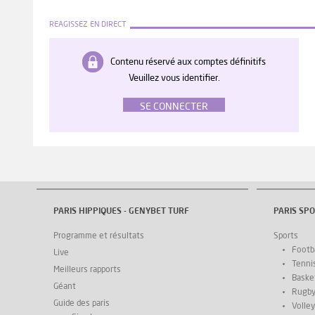
REAGISSEZ EN DIRECT
Contenu réservé aux comptes définitifs
Veuillez vous identifier.
SE CONNECTER
PARIS HIPPIQUES - GENYBET TURF
PARIS SPO
Programme et résultats
Sports
Footba
Live
Tenni
Meilleurs rapports
Basket
Géant
Rugb
Guide des paris
Volley