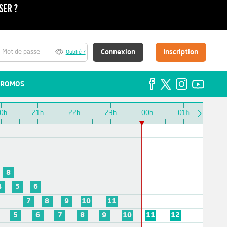
Connexion
Inscription
Oublié ?
ROMOS
0h
21h
22h
23h
00h
01h
8
4
5
6
7
8
9
10
11
5
6
7
8
9
10
11
12