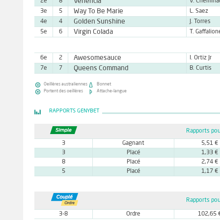
Venencia
2e
8
V. Chemina
Way To Be Marie
3e
5
L. Saez
Golden Sunshine
4e
4
J. Torres
Virgin Colada
5e
6
T. Gaffalion
Awesomesauce
6e
2
I. Ortiz Jr
Queens Command
7e
7
B. Curtis


Oeillères australiennes
Bonnet


Portent des oeillères
Attache-langue
RAPPORTS GENYBET
Rapports pou
3
Gagnant
5,51 €
3
Placé
1,33 €
8
Placé
2,74 €
5
Placé
1,17 €
Rapports pou
3-8
Ordre
102,65 