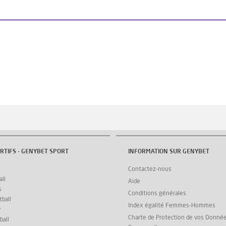
RTIFS - GENYBET SPORT
INFORMATION SUR GENYBET
Contactez-nous
ll
Aide
s
Conditions générales
ball
Index égalité Femmes-Hommes
y
Charte de Protection de vos Donné
ball