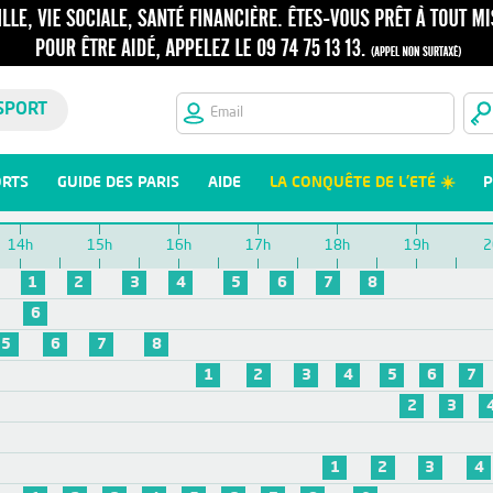
SPORT
ORTS
GUIDE DES PARIS
AIDE
LA CONQUÊTE DE L'ETÉ ☀️
P
14h
15h
16h
17h
18h
19h
2
1
2
3
4
5
6
7
8
6
5
6
7
8
1
2
3
4
5
6
7
2
3
1
2
3
4