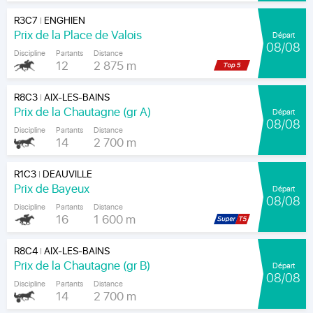
R3C7
ENGHIEN
|
Prix de la Place de Valois
Départ
08/08
Discipline
Partants
Distance
12
2 875 m
R8C3
AIX-LES-BAINS
|
Prix de la Chautagne (gr A)
Départ
08/08
Discipline
Partants
Distance
14
2 700 m
R1C3
DEAUVILLE
|
Prix de Bayeux
Départ
08/08
Discipline
Partants
Distance
16
1 600 m
R8C4
AIX-LES-BAINS
|
Prix de la Chautagne (gr B)
Départ
08/08
Discipline
Partants
Distance
14
2 700 m