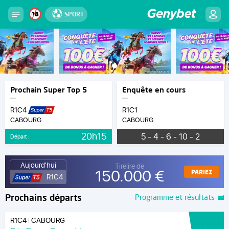
SPORT
Prochain Super Top 5
Enquête en cours
R1C4
R1C1
CABOURG
CABOURG
20h15
5 - 4 - 6 - 10 - 2
Départ :
Aujourd'hui
Tirelire de
150.000 €
PARIEZ
R1C4
Prochains départs
Programme et résultats
R1C4
CABOURG
|