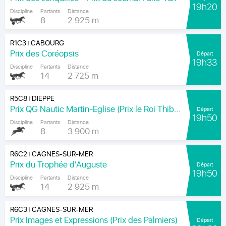
19h20
Discipline
Partants
Distance
8
2 925 m
R1C3
CABOURG
|
Prix des Coréopsis
Départ
19h33
Discipline
Partants
Distance
14
2 725 m
R5C8
DIEPPE
|
Prix QG Nautic Martin-Eglise (Prix le Roi Thibault)
Départ
19h50
Discipline
Partants
Distance
8
3 900 m
R6C2
CAGNES-SUR-MER
|
Prix du Trophée d'Auguste
Départ
19h50
Discipline
Partants
Distance
14
2 925 m
R6C3
CAGNES-SUR-MER
|
Prix Images et Expressions (Prix des Palmiers)
Départ