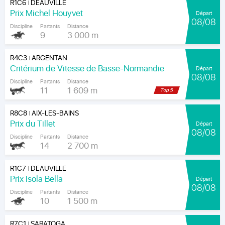
R1C6
DEAUVILLE
|
Prix Michel Houyvet
Départ
08/08
Discipline
Partants
Distance
9
3 000 m
R4C3
ARGENTAN
|
Critérium de Vitesse de Basse-Normandie
Départ
08/08
Discipline
Partants
Distance
11
1 609 m
R8C8
AIX-LES-BAINS
|
Prix du Tillet
Départ
08/08
Discipline
Partants
Distance
14
2 700 m
R1C7
DEAUVILLE
|
Prix Isola Bella
Départ
08/08
Discipline
Partants
Distance
10
1 500 m
R7C1
SARATOGA
|