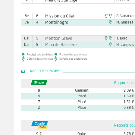
Memory Star Elge
5e
3
B. Goetz

Mission du Gilet
6e
6
B. Vanacker

Monténégro
7e
4
M. Grasset

Mention Grave
Dai
5
T. Bord

Mina de Bassière
Dai
8
N. Langlois
Protégé des antérieurs
Protégé des postérieurs
Déferré des antérieurs
Déferré des postérieurs
RAPPORTS GENYBET
Rapports pou
9
Gagnant
2,09 €
9
Placé
1,59 €
7
Placé
1,51 €
2
Placé
6,58 €
Rapports pou
9-7
Ordre
5,78 €