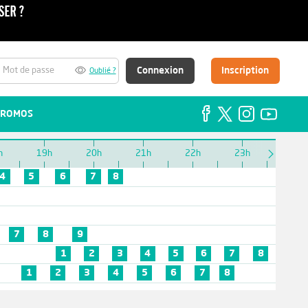
Connexion
Inscription
Oublié ?
ROMOS
h
19h
20h
21h
22h
23h
00h
4
5
6
7
8
7
8
9
1
2
3
4
5
6
7
8
9
1
2
3
4
5
6
7
8