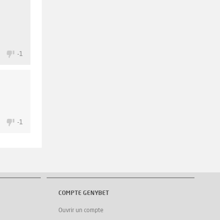
2
-1
2
-1
COMPTE GENYBET
Ouvrir un compte