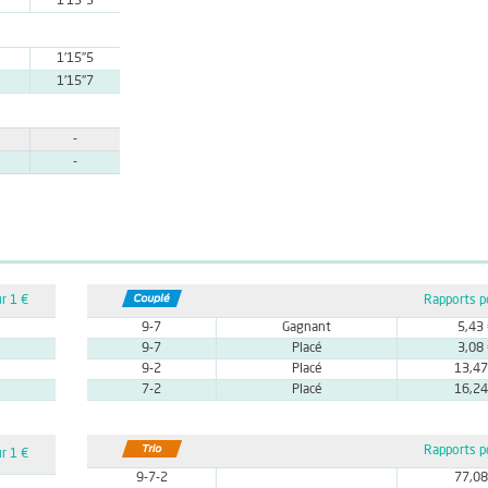
1'15''3
1'15''5
1'15''7
-
-
r 1 €
Rapports p
9-7
Gagnant
5,43
9-7
Placé
3,08
9-2
Placé
13,47
7-2
Placé
16,24
Rapports p
r 1 €
9-7-2
77,08