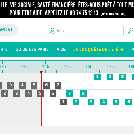
SPORT
ORTS
GUIDE DES PARIS
AIDE
LA CONQUÊTE DE L'ETÉ ☀️
P
12h
13h
14h
15h
16h
17h
18
1
2
3
2
3
4
5
6
7
2
3
4
5
6
7
8
1
2
3
4
5
6