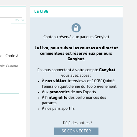
LE LIVE
R5
Contenu réservé aux parieurs Genybet
Le Live, pour suivre les courses en direct et
commentées est réservé aux parieurs
e - Corde à
Genybet.
sation de monter
En vous connectant à votre compte
Genybet
vous avez accès :
À
nos vidéos
: interviews et 100% Quinté,
l'émission quotidienne du Top 5 évènement
Aux
pronostics
de nos Experts
À
l'intégralité
des performances des
partants
À nos paris sportifs
Déjà des notres ?
SE CONNECTER