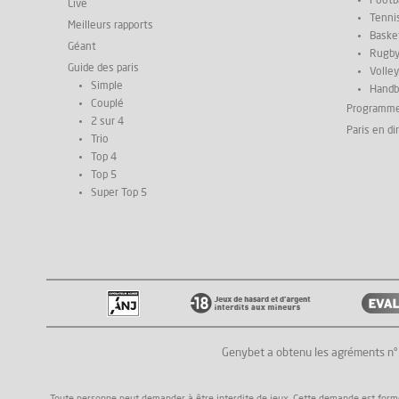
Footba
Live
Tenni
Meilleurs rapports
Basket
Géant
Rugb
Guide des paris
Volley
Simple
Handb
Couplé
Programm
2 sur 4
Paris en di
Trio
Top 4
Top 5
Super Top 5
Genybet a obtenu les agréments n