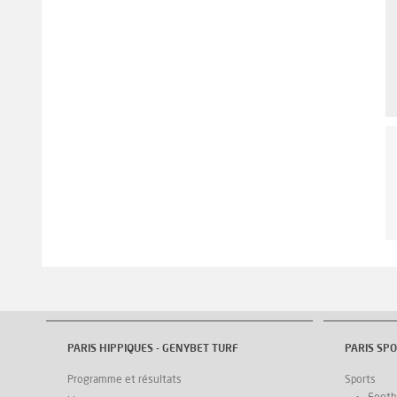
PARIS HIPPIQUES - GENYBET TURF
PARIS SPO
Programme et résultats
Sports