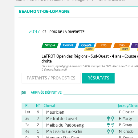
Samedi 23/05/2026
>
Beaumont-de-Lomagne
>
C7 - Prix de la Riverette
BEAUMONT-DE-LOMAGNE
20:47
C7 - PRIX DE LA RIVERETTE
LeTROT Open des Régions - Sud-Ouest - 4 ans - Course qua
droite
Pour 4 ans, ayant gagné au moins 5.000, mais pas 69.000. - Recul de 25 m. à 34.
à titre professionnel).
PARTANTS / PRONOSTICS
RÉSULTATS
ARRIVÉE DÉFINITIVE
Pl.
N°
Cheval
Jockey/Drive
Mauricien
1er
9
F. Clozier

Mistral de Loisel
2e
7
F. Marty

Melba du Padoueng
3e
2
P. Geray

Ma Lea du Guesclin
4e
1
M. Criado