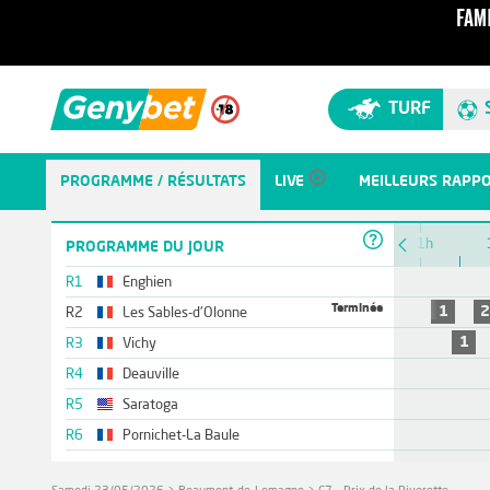
TURF
PROGRAMME / RÉSULTATS
LIVE
MEILLEURS RAPP
11h
PROGRAMME DU JOUR
R1
Enghien
Terminée
1
R2
Les Sables-d'Olonne
1
R3
Vichy
R4
Deauville
R5
Saratoga
R6
Pornichet-La Baule