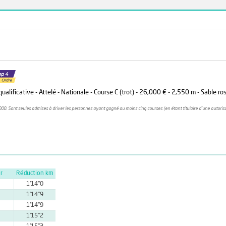
lificative - Attelé - Nationale - Course C (trot) - 26,000 € - 2,550 m - Sable ros
000. Sont seules admises à driver les personnes ayant gagné au moins cinq courses (en étant titulaire d'une autori
r
Réduction km
1'14''0
1'14''9
1'14''9
1'15''2