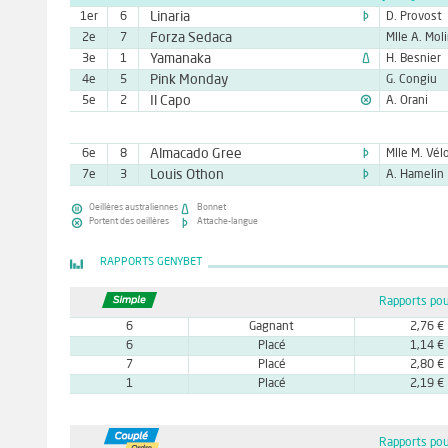

Linaria
1er
6
D. Provost
Forza Sedaca
2e
7
Mlle A. Mol

Yamanaka
3e
1
H. Besnier
Pink Monday
4e
5
G. Congiu

Il Capo
5e
2
A. Orani

Almacado Gree
6e
8
Mlle M. Vél

Louis Othon
7e
3
A. Hamelin


Oeillères australiennes
Bonnet


Portent des oeillères
Attache-langue
RAPPORTS GENYBET
Rapports pou
6
Gagnant
2,76 €
6
Placé
1,14 €
7
Placé
2,80 €
1
Placé
2,19 €
Rapports pou