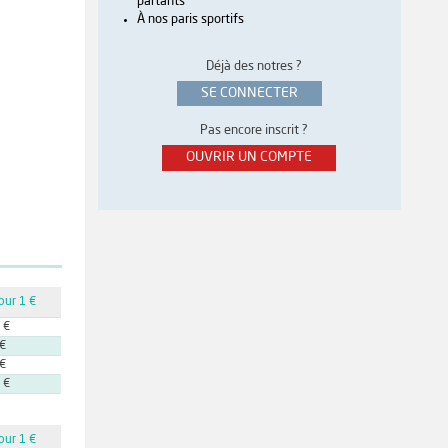
partants
À nos paris sportifs
Déjà des notres ?
SE CONNECTER
Pas encore inscrit ?
OUVRIR UN COMPTE
our 1 €
 €
 €
 €
 €
our 1 €