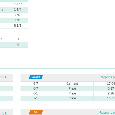
2'28''7
ins
1 1/4
ENC
ENC
3 1/2
on
3
4
r 1 €
Rapports p
6-7
Gagnant
17,04
6-7
Placé
6,27
6-1
Placé
2,36
7-1
Placé
15,21
Rapports p
r 1 €