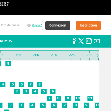
Connexion
Inscription
Oublié ?
ROMOS
8h
19h
20h
21h
22h
23h
00h
8
4
5
6
7
8
2
3
4
5
6
7
8
9
10
11
1
2
3
4
5
6
7
8
9
10
1