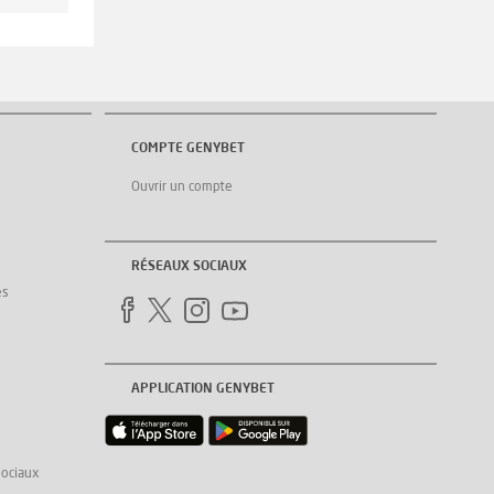
COMPTE GENYBET
Ouvrir un compte
RÉSEAUX SOCIAUX
es
APPLICATION GENYBET
sociaux