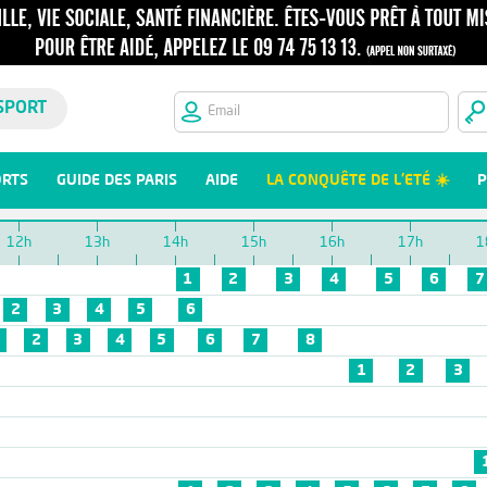
SPORT
ORTS
GUIDE DES PARIS
AIDE
LA CONQUÊTE DE L'ETÉ ☀️
P
12h
13h
14h
15h
16h
17h
1
1
2
3
4
5
6
7
2
3
4
5
6
2
3
4
5
6
7
8
1
2
3