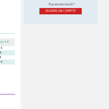
Pas encore inscrit ?
OUVRIR UN COMPTE
our 1 €
 €
 €
 €
 €