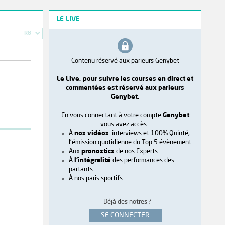
LE LIVE
R8
Contenu réservé aux parieurs Genybet
Le Live, pour suivre les courses en direct et
commentées est réservé aux parieurs
Genybet.
En vous connectant à votre compte
Genybet
vous avez accès :
À
nos vidéos
: interviews et 100% Quinté,
l'émission quotidienne du Top 5 évènement
Aux
pronostics
de nos Experts
À
l'intégralité
des performances des
partants
À nos paris sportifs
Déjà des notres ?
SE CONNECTER