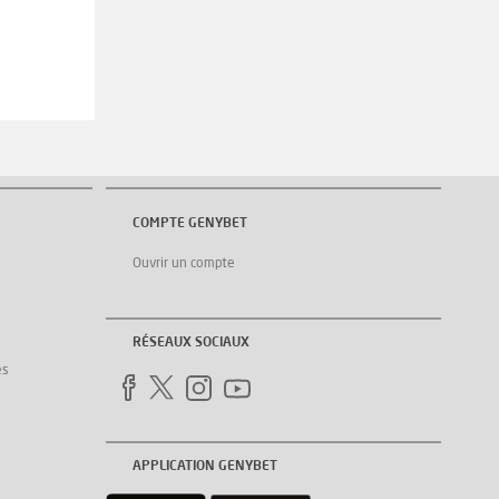
COMPTE GENYBET
Ouvrir un compte
RÉSEAUX SOCIAUX
es
APPLICATION GENYBET