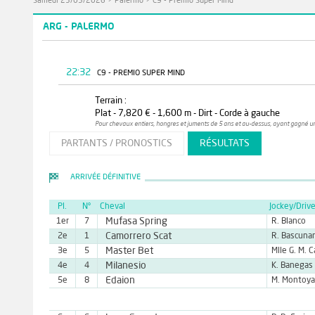
Samedi 23/05/2026
>
Palermo
>
C9 - Premio Super Mind
ARG - PALERMO
22:32
C9 - PREMIO SUPER MIND
Terrain :
Plat - 7,820 € - 1,600 m - Dirt - Corde à gauche
Pour chevaux entiers, hongres et juments de 5 ans et au-dessus, ayant gagné u
PARTANTS / PRONOSTICS
RÉSULTATS
ARRIVÉE DÉFINITIVE
Pl.
N°
Cheval
Jockey/Drive
Mufasa Spring
1er
7
R. Blanco
Camorrero Scat
2e
1
R. Bascuna
Master Bet
3e
5
Milanesio
4e
4
K. Banegas
Edaion
5e
8
M. Montoya