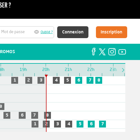
Connexion
Inscription
Oublié ?
ROMOS
8h
19h
20h
21h
22h
23h
1
2
3
4
5
6
7
8
8
5
6
7
8
1
2
3
4
5
6
7