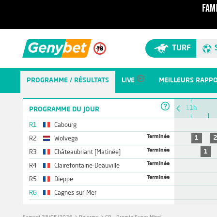
TURF
PROGRAMME / RÉSULTATS
LIVE
MEILLEURS RAPP
10h
11h
PROGRAMME DU JOUR
R1
Cabourg
Terminée
1
R2
Wolvega
Terminée
1
R3
Châteaubriant [Matinée]
Terminée
R4
Clairefontaine-Deauville
Terminée
R5
Dieppe
R6
Cagnes-sur-Mer