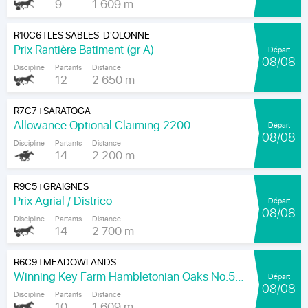
9
1 609 m
R10C6
LES SABLES-D'OLONNE
|
Prix Rantière Batiment (gr A)
Départ
08/08
Discipline
Partants
Distance
12
2 650 m
R7C7
SARATOGA
|
Allowance Optional Claiming 2200
Départ
08/08
Discipline
Partants
Distance
14
2 200 m
R9C5
GRAIGNES
|
Prix Agrial / Districo
Départ
08/08
Discipline
Partants
Distance
14
2 700 m
R6C9
MEADOWLANDS
|
Winning Key Farm Hambletonian Oaks No.56 - Final
Départ
08/08
Discipline
Partants
Distance
10
1 609 m