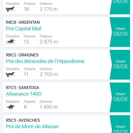
08/08
Discipline
Partants
Distance
16
2 775 m
R4C8
ARGENTAN
|
Prix Capital Mail
Départ
08/08
Discipline
Partants
Distance
12
2 875 m
R9C2
GRAIGNES
|
Prix des Bénévoles de l'Hippodrome
Départ
08/08
Discipline
Partants
Distance
11
2 700 m
R7C5
SARATOGA
|
Allowance 1400
Départ
08/08
Discipline
Partants
Distance
8
1 400 m
R5C5
AVENCHES
|
Prix de Mont-de-Marsan
Départ
08/08