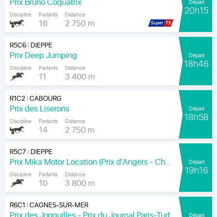
Prix Bruno Coquatrix
Départ
20h15
Discipline
Partants
Distance
16
2 750 m
R5C6
DIEPPE
|
Prix Deep Jumping
Départ
18h46
Discipline
Partants
Distance
11
3 400 m
R1C2
CABOURG
|
Prix des Liserons
Départ
18h58
Discipline
Partants
Distance
14
2 750 m
R5C7
DIEPPE
|
Prix Mika Motor Location (Prix d'Angers - Chamionnat Paris-Turf des Apprentis-Jeunes-Jockeys)
Départ
19h16
Discipline
Partants
Distance
10
3 800 m
R6C1
CAGNES-SUR-MER
|
Prix des Jonquilles - Prix du Journal Paris-Turf
Départ