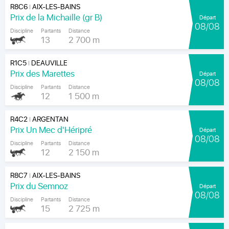
R8C6
AIX-LES-BAINS
|
Prix de la Michaille (gr B)
Départ
08/08
Discipline
Partants
Distance
13
2 700 m
R1C5
DEAUVILLE
|
Prix des Marettes
Départ
08/08
Discipline
Partants
Distance
12
1 500 m
R4C2
ARGENTAN
|
Prix Un Mec d'Héripré
Départ
08/08
Discipline
Partants
Distance
12
2 150 m
R8C7
AIX-LES-BAINS
|
Prix du Semnoz
Départ
08/08
Discipline
Partants
Distance
15
2 725 m