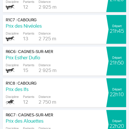
Discipline
Partants
Distance
12
2 925 m
R1C7
CABOURG
|
Prix des Nivéoles
Départ
21h45
Discipline
Partants
Distance
13
2 725 m
R6C6
CAGNES-SUR-MER
|
Prix Esther Duflo
Départ
21h50
Discipline
Partants
Distance
15
2 925 m
R1C8
CABOURG
|
Prix des Ifs
Départ
22h10
Discipline
Partants
Distance
12
2 750 m
R6C7
CAGNES-SUR-MER
|
Prix des Alouettes
Départ
22h20
Discipline
Partants
Distance