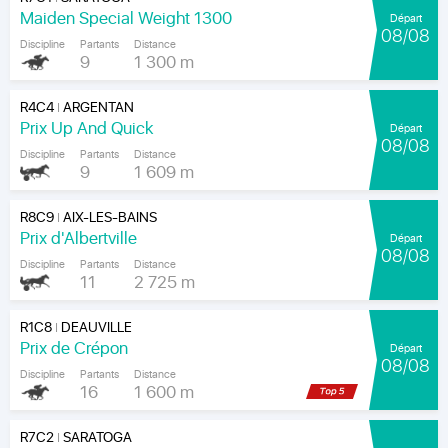
Maiden Special Weight 1300
Départ
08/08
Discipline
Partants
Distance
9
1 300 m
R4C4
ARGENTAN
|
Prix Up And Quick
Départ
08/08
Discipline
Partants
Distance
9
1 609 m
R8C9
AIX-LES-BAINS
|
Prix d'Albertville
Départ
08/08
Discipline
Partants
Distance
11
2 725 m
R1C8
DEAUVILLE
|
Prix de Crépon
Départ
08/08
Discipline
Partants
Distance
16
1 600 m
R7C2
SARATOGA
|