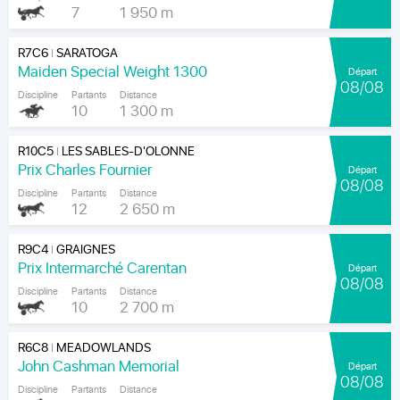
7
1 950 m
R7C6
SARATOGA
|
Maiden Special Weight 1300
Départ
08/08
Discipline
Partants
Distance
10
1 300 m
R10C5
LES SABLES-D'OLONNE
|
Prix Charles Fournier
Départ
08/08
Discipline
Partants
Distance
12
2 650 m
R9C4
GRAIGNES
|
Prix Intermarché Carentan
Départ
08/08
Discipline
Partants
Distance
10
2 700 m
R6C8
MEADOWLANDS
|
John Cashman Memorial
Départ
08/08
Discipline
Partants
Distance