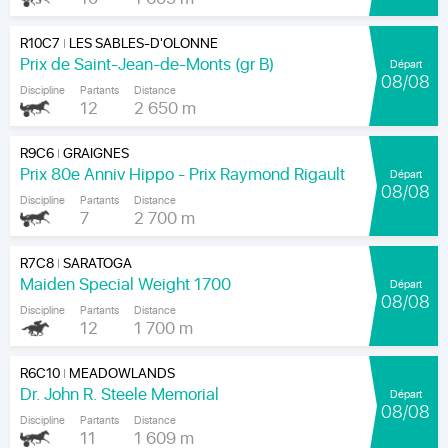
R10C7
LES SABLES-D'OLONNE
|
Prix de Saint-Jean-de-Monts (gr B)
Départ
08/08
Discipline
Partants
Distance
12
2 650 m
R9C6
GRAIGNES
|
Prix 80e Anniv Hippo - Prix Raymond Rigault
Départ
08/08
Discipline
Partants
Distance
7
2 700 m
R7C8
SARATOGA
|
Maiden Special Weight 1700
Départ
08/08
Discipline
Partants
Distance
12
1 700 m
R6C10
MEADOWLANDS
|
Dr. John R. Steele Memorial
Départ
08/08
Discipline
Partants
Distance
11
1 609 m