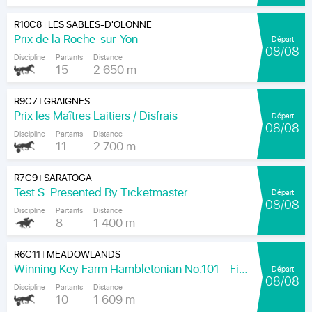
R10C8
LES SABLES-D'OLONNE
|
Prix de la Roche-sur-Yon
Départ
08/08
Discipline
Partants
Distance
15
2 650 m
R9C7
GRAIGNES
|
Prix les Maîtres Laitiers / Disfrais
Départ
08/08
Discipline
Partants
Distance
11
2 700 m
R7C9
SARATOGA
|
Test S. Presented By Ticketmaster
Départ
08/08
Discipline
Partants
Distance
8
1 400 m
R6C11
MEADOWLANDS
|
Winning Key Farm Hambletonian No.101 - Final
Départ
08/08
Discipline
Partants
Distance
10
1 609 m