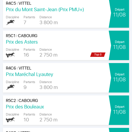
R4C5
VITTEL
|
Prix du Mont Saint-Jean (Prix PMU+)
Départ
11/08
Discipline
Partants
Distance
7
3 800 m
R5C1
CABOURG
|
Prix des Asters
Départ
11/08
Discipline
Partants
Distance
16
2 750 m
R4C6
VITTEL
|
Prix Maréchal Lyautey
Départ
11/08
Discipline
Partants
Distance
9
3 800 m
R5C2
CABOURG
|
Prix des Bouleaux
Départ
11/08
Discipline
Partants
Distance
10
2 750 m