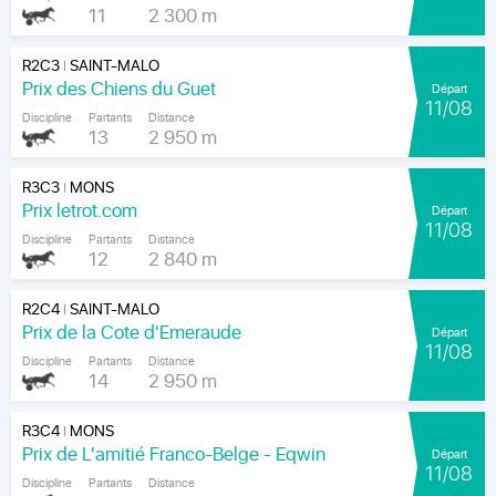
11
2 300 m
R2C3
SAINT-MALO
|
Prix des Chiens du Guet
Départ
11/08
Discipline
Partants
Distance
13
2 950 m
R3C3
MONS
|
Prix letrot.com
Départ
11/08
Discipline
Partants
Distance
12
2 840 m
R2C4
SAINT-MALO
|
Prix de la Cote d'Emeraude
Départ
11/08
Discipline
Partants
Distance
14
2 950 m
R3C4
MONS
|
Prix de L'amitié Franco-Belge - Eqwin
Départ
11/08
Discipline
Partants
Distance