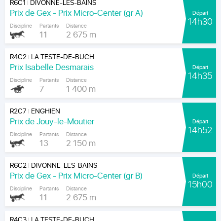
R6C1
DIVONNE-LES-BAINS
|
Prix de Gex - Prix Micro-Center (gr A)
Départ
14h30
Discipline
Partants
Distance
11
2 675 m
R4C2
LA TESTE-DE-BUCH
|
Prix Isabelle Desmarais
Départ
14h35
Discipline
Partants
Distance
7
1 400 m
R2C7
ENGHIEN
|
Prix de Jouy-le-Moutier
Départ
14h52
Discipline
Partants
Distance
13
2 150 m
R6C2
DIVONNE-LES-BAINS
|
Prix de Gex - Prix Micro-Center (gr B)
Départ
15h00
Discipline
Partants
Distance
11
2 675 m
R4C3
LA TESTE-DE-BUCH
|