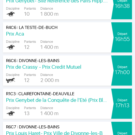
Prix Genybet- Site Reference des Paris Hipp.(px du Domaine du H. Bois)
Départ
16h38
Discipline
Partants
Distance
10
1 800 m
R4C6
LA TESTE-DE-BUCH
|
Prix Aca
Départ
16h55
Discipline
Partants
Distance
12
1 400 m
R6C6
DIVONNE-LES-BAINS
|
Prix de Crassy - Prix Credit Mutuel
Départ
17h00
Discipline
Partants
Distance
12
2 000 m
R1C3
CLAIREFONTAINE-DEAUVILLE
|
Prix Genybet de la Conquête de l'Eté (Prix Blangy-le-Château)
Départ
17h13
Discipline
Partants
Distance
13
1 400 m
R6C7
DIVONNE-LES-BAINS
|
Prix Louis Haret- Prix Ville de Divonne-les-B
Départ