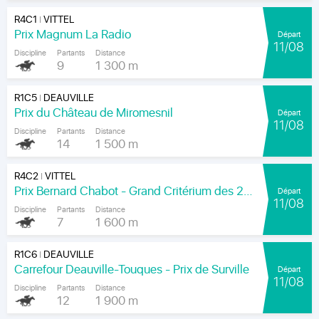
R4C1
VITTEL
|
Prix Magnum La Radio
Départ
11/08
Discipline
Partants
Distance
9
1 300 m
R1C5
DEAUVILLE
|
Prix du Château de Miromesnil
Départ
11/08
Discipline
Partants
Distance
14
1 500 m
R4C2
VITTEL
|
Prix Bernard Chabot - Grand Critérium des 2 Ans de Vittel
Départ
11/08
Discipline
Partants
Distance
7
1 600 m
R1C6
DEAUVILLE
|
Carrefour Deauville-Touques - Prix de Surville
Départ
11/08
Discipline
Partants
Distance
12
1 900 m