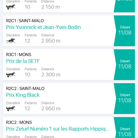
Discipline
Partants
Distance
10
2 150 m
R2C1
SAINT-MALO
|
Prix Yvonnick et Jean-Yves Bodin
Départ
11/08
Discipline
Partants
Distance
12
2 950 m
R3C1
MONS
|
Prix de la SETF
Départ
11/08
Discipline
Partants
Distance
10
2 300 m
R2C2
SAINT-MALO
|
Prix King Black
Départ
11/08
Discipline
Partants
Distance
12
2 950 m
R3C2
MONS
|
Prix Zeturf Numéro 1 sur les Rapports Hippiques
Départ
11/08
Discipline
Partants
Distance