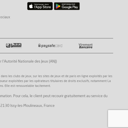
sociaux
Autorité Nationale des Jeux (ANJ)
ns les clubs de jeux, sur les sites de jeux et de paris en ligne exploités par les
joueur exploitées par les opérateurs titulaires de droits exclusifs, notamment La
ns. Elle est renouvelable tacitement.
mation. Pour cela, le client peut recourir gratuitement au service du
, 92130 Issy-les-Moulineaux, France