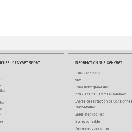
RTIFS - GENYBET SPORT
INFORMATION SUR GENYBET
Contactez-nous
ll
Aide
s
Conditions générales
ball
Index égalité Femmes-Hommes
y
Charte de Protection de vos Donné
ball
Personnelles
all
Gérer mes cookies
e
Jeu responsable
rect
Réglement des offres