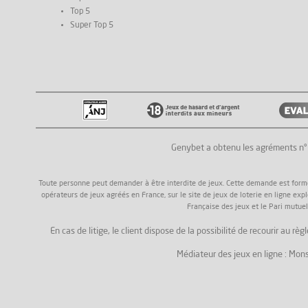
Top 5
Super Top 5
Genybet a obtenu les agréments n
Toute personne peut demander à être interdite de jeux. Cette demande est formée a
opérateurs de jeux agréés en France, sur le site de jeux de loterie en ligne exp
Française des jeux et le Pari mutuel
En cas de litige, le client dispose de la possibilité de recourir au
Médiateur des jeux en ligne : Mons