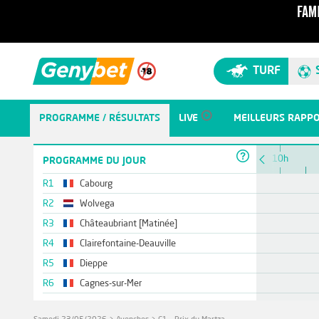
TURF
PROGRAMME / RÉSULTATS
LIVE
MEILLEURS RAPP
10h
PROGRAMME DU JOUR
R1
Cabourg
R2
Wolvega
R3
Châteaubriant [Matinée]
R4
Clairefontaine-Deauville
R5
Dieppe
R6
Cagnes-sur-Mer