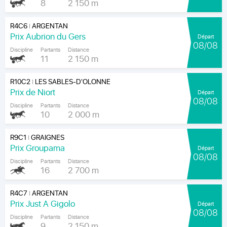
8
2 150 m
R4C6
ARGENTAN
|
Prix Aubrion du Gers
Départ
08/08
Discipline
Partants
Distance
11
2 150 m
R10C2
LES SABLES-D'OLONNE
|
Prix de Niort
Départ
08/08
Discipline
Partants
Distance
10
2 000 m
R9C1
GRAIGNES
|
Prix Groupama
Départ
08/08
Discipline
Partants
Distance
16
2 700 m
R4C7
ARGENTAN
|
Prix Just A Gigolo
Départ
08/08
Discipline
Partants
Distance
9
2 150 m