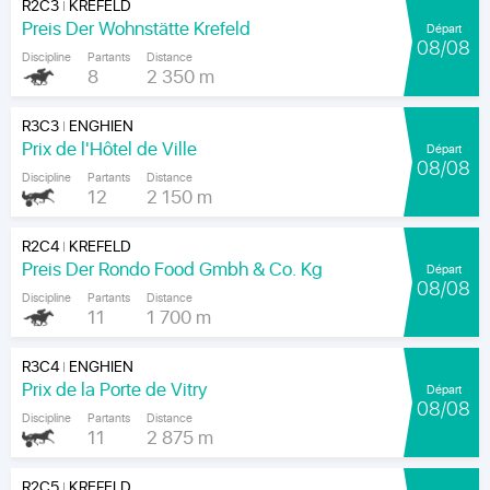
R2C3
KREFELD
|
Preis Der Wohnstätte Krefeld
Départ
08/08
Discipline
Partants
Distance
8
2 350 m
R3C3
ENGHIEN
|
Prix de l'Hôtel de Ville
Départ
08/08
Discipline
Partants
Distance
12
2 150 m
R2C4
KREFELD
|
Preis Der Rondo Food Gmbh & Co. Kg
Départ
08/08
Discipline
Partants
Distance
11
1 700 m
R3C4
ENGHIEN
|
Prix de la Porte de Vitry
Départ
08/08
Discipline
Partants
Distance
11
2 875 m
R2C5
KREFELD
|