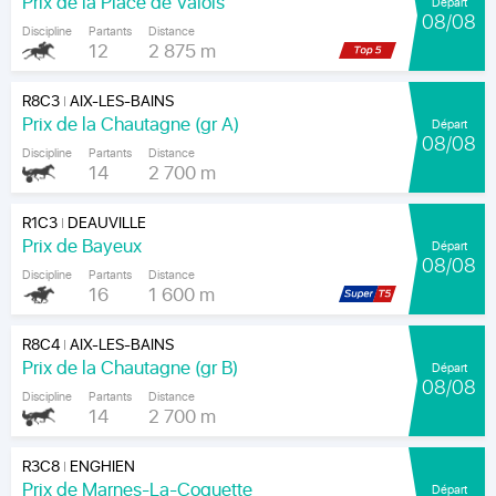
Prix de la Place de Valois
Départ
08/08
Discipline
Partants
Distance
12
2 875 m
R8C3
AIX-LES-BAINS
|
Prix de la Chautagne (gr A)
Départ
08/08
Discipline
Partants
Distance
14
2 700 m
R1C3
DEAUVILLE
|
Prix de Bayeux
Départ
08/08
Discipline
Partants
Distance
16
1 600 m
R8C4
AIX-LES-BAINS
|
Prix de la Chautagne (gr B)
Départ
08/08
Discipline
Partants
Distance
14
2 700 m
R3C8
ENGHIEN
|
Prix de Marnes-La-Coquette
Départ