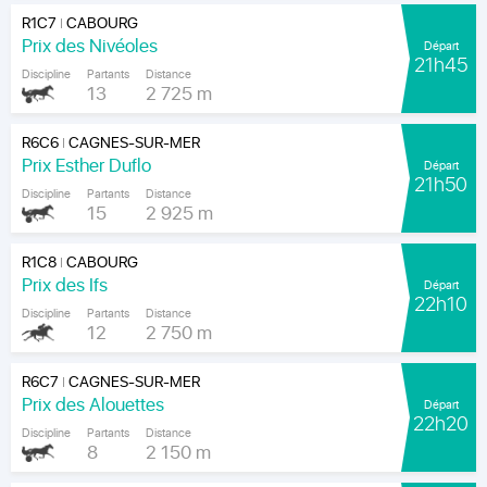
R1C7
CABOURG
|
Prix des Nivéoles
Départ
21h45
Discipline
Partants
Distance
13
2 725 m
R6C6
CAGNES-SUR-MER
|
Prix Esther Duflo
Départ
21h50
Discipline
Partants
Distance
15
2 925 m
R1C8
CABOURG
|
Prix des Ifs
Départ
22h10
Discipline
Partants
Distance
12
2 750 m
R6C7
CAGNES-SUR-MER
|
Prix des Alouettes
Départ
22h20
Discipline
Partants
Distance
8
2 150 m