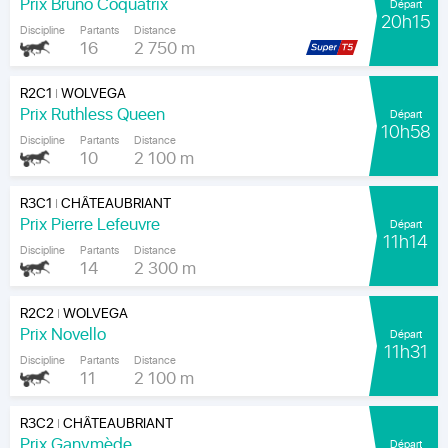
Prix Bruno Coquatrix
Départ
20h15
Discipline
Partants
Distance
16
2 750 m
R2C1
WOLVEGA
|
Prix Ruthless Queen
Départ
10h58
Discipline
Partants
Distance
10
2 100 m
R3C1
CHÂTEAUBRIANT
|
Prix Pierre Lefeuvre
Départ
11h14
Discipline
Partants
Distance
14
2 300 m
R2C2
WOLVEGA
|
Prix Novello
Départ
11h31
Discipline
Partants
Distance
11
2 100 m
R3C2
CHÂTEAUBRIANT
|
Prix Ganymède
Départ