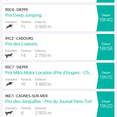
R5C6
DIEPPE
|
Prix Deep Jumping
Départ
18h40
Discipline
Partants
Distance
11
3 400 m
R1C2
CABOURG
|
Prix des Liserons
Départ
18h58
Discipline
Partants
Distance
14
2 750 m
R5C7
DIEPPE
|
Prix Mika Motor Location (Prix d'Angers - Chamionnat Paris-Turf des Apprentis-Jeunes-Jockeys)
Départ
19h15
Discipline
Partants
Distance
10
3 800 m
R6C1
CAGNES-SUR-MER
|
Prix des Jonquilles - Prix du Journal Paris-Turf
Départ
19h20
Discipline
Partants
Distance
8
2 925 m