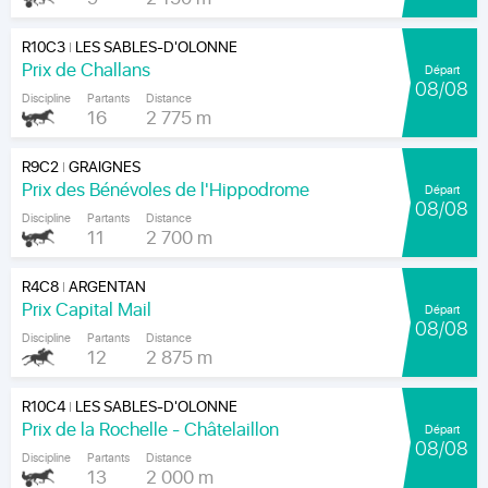
R10C3
LES SABLES-D'OLONNE
|
Prix de Challans
Départ
08/08
Discipline
Partants
Distance
16
2 775 m
R9C2
GRAIGNES
|
Prix des Bénévoles de l'Hippodrome
Départ
08/08
Discipline
Partants
Distance
11
2 700 m
R4C8
ARGENTAN
|
Prix Capital Mail
Départ
08/08
Discipline
Partants
Distance
12
2 875 m
R10C4
LES SABLES-D'OLONNE
|
Prix de la Rochelle - Châtelaillon
Départ
08/08
Discipline
Partants
Distance
13
2 000 m