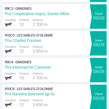
R9C3
GRAIGNES
|
Prix Coopérative Isigny-Sainte-Mère
Départ
08/08
Discipline
Partants
Distance
12
2 700 m
R10C5
LES SABLES-D'OLONNE
|
Prix Charles Fournier
Départ
08/08
Discipline
Partants
Distance
12
2 650 m
R9C4
GRAIGNES
|
Prix Intermarché Carentan
Départ
08/08
Discipline
Partants
Distance
10
2 700 m
R10C6
LES SABLES-D'OLONNE
|
Prix Rantière Batiment (gr A)
Départ
08/08
Discipline
Partants
Distance
12
2 650 m