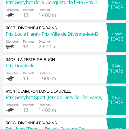
Prix Genybet de la Conquête de l'Eté (Prix Blangy-le-Château)
Départ
10/08
Discipline
Partants
Distance
13
1 400 m
R6C7
DIVONNE-LES-BAINS
|
Prix Louis Haret- Prix Ville de Divonne-les-B
Départ
10/08
Discipline
Partants
Distance
13
2 600 m
R4C7
LA TESTE-DE-BUCH
|
Prix Duralock
Départ
10/08
Discipline
Partants
Distance
13
1 600 m
R1C4
CLAIREFONTAINE-DEAUVILLE
|
Prix Genybet Sport (Prix de Fierville-lès-Parcs)
Départ
10/08
Discipline
Partants
Distance
13
1 400 m
R6C8
DIVONNE-LES-BAINS
|