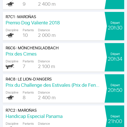
9
2 400 m
R7C1
MAROÑAS
|
Premio Dog Valiente 2018
Départ
20h30
Discipline
Partants
Distance
10
2 000 m
R6C6
MÖNCHENGLADBACH
|
Prix des Cimes
Départ
20h34
Discipline
Partants
Distance
7
2 100 m
R4C8
LE LION-D'ANGERS
|
Prix du Challenge des Estivales (Prix de Feneu)
Départ
20h50
Discipline
Partants
Distance
8
2 400 m
R7C2
MAROÑAS
|
Handicap Especial Panama
Départ
21h00
Discipline
Partants
Distance