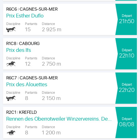
R6C6
CAGNES-SUR-MER
|
Prix Esther Duflo
Départ
21h50
Discipline
Partants
Distance
15
2 925 m
R1C8
CABOURG
|
Prix des Ifs
Départ
22h10
Discipline
Partants
Distance
12
2 750 m
R6C7
CAGNES-SUR-MER
|
Prix des Alouettes
Départ
22h20
Discipline
Partants
Distance
8
2 150 m
R2C1
KREFELD
|
Rennen des Oberrotweiler Winzervereins. Der Klassiker Am Kaiser.
Départ
08/08
Discipline
Partants
Distance
8
1 200 m