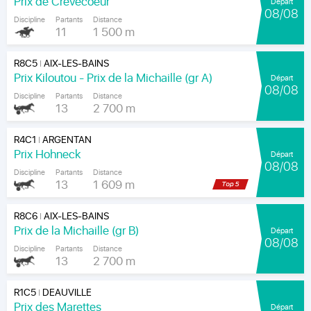
Prix de Crevecoeur
Départ
08/08
Discipline
Partants
Distance
11
1 500 m
R8C5
AIX-LES-BAINS
|
Prix Kiloutou - Prix de la Michaille (gr A)
Départ
08/08
Discipline
Partants
Distance
13
2 700 m
R4C1
ARGENTAN
|
Prix Hohneck
Départ
08/08
Discipline
Partants
Distance
13
1 609 m
R8C6
AIX-LES-BAINS
|
Prix de la Michaille (gr B)
Départ
08/08
Discipline
Partants
Distance
13
2 700 m
R1C5
DEAUVILLE
|
Prix des Marettes
Départ