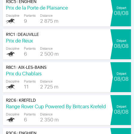
R3C5
ENGHIEN
|
Prix de la Porte de Plaisance
Départ
08/08
Discipline
Partants
Distance
9
2 875 m
R1C1
DEAUVILLE
|
Prix de Reux
Départ
08/08
Discipline
Partants
Distance
6
2 500 m
R8C1
AIX-LES-BAINS
|
Prix du Chablais
Départ
08/08
Discipline
Partants
Distance
11
2 725 m
R2C6
KREFELD
|
Range Rover Cup Powered By Britcars Krefeld
Départ
08/08
Discipline
Partants
Distance
6
2 350 m
R3C6
ENGHIEN
|