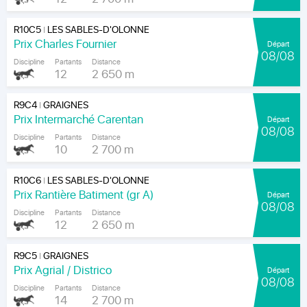
R10C5
LES SABLES-D'OLONNE
|
Prix Charles Fournier
Départ
08/08
Discipline
Partants
Distance
12
2 650 m
R9C4
GRAIGNES
|
Prix Intermarché Carentan
Départ
08/08
Discipline
Partants
Distance
10
2 700 m
R10C6
LES SABLES-D'OLONNE
|
Prix Rantière Batiment (gr A)
Départ
08/08
Discipline
Partants
Distance
12
2 650 m
R9C5
GRAIGNES
|
Prix Agrial / Districo
Départ
08/08
Discipline
Partants
Distance
14
2 700 m