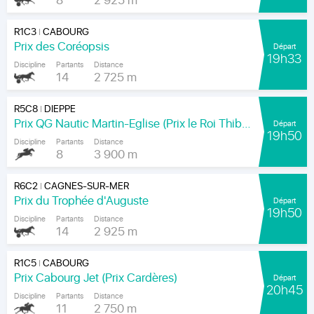
8
2 925 m
R1C3
CABOURG
|
Prix des Coréopsis
Départ
19h33
Discipline
Partants
Distance
14
2 725 m
R5C8
DIEPPE
|
Prix QG Nautic Martin-Eglise (Prix le Roi Thibault)
Départ
19h50
Discipline
Partants
Distance
8
3 900 m
R6C2
CAGNES-SUR-MER
|
Prix du Trophée d'Auguste
Départ
19h50
Discipline
Partants
Distance
14
2 925 m
R1C5
CABOURG
|
Prix Cabourg Jet (Prix Cardères)
Départ
20h45
Discipline
Partants
Distance
11
2 750 m