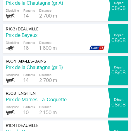
Prix de la Chautagne (gr A)
Départ
08/08
Discipline
Partants
Distance
14
2 700 m
R1C3
DEAUVILLE
|
Prix de Bayeux
Départ
08/08
Discipline
Partants
Distance
16
1 600 m
R8C4
AIX-LES-BAINS
|
Prix de la Chautagne (gr B)
Départ
08/08
Discipline
Partants
Distance
14
2 700 m
R3C8
ENGHIEN
|
Prix de Marnes-La-Coquette
Départ
08/08
Discipline
Partants
Distance
10
2 150 m
R1C4
DEAUVILLE
|