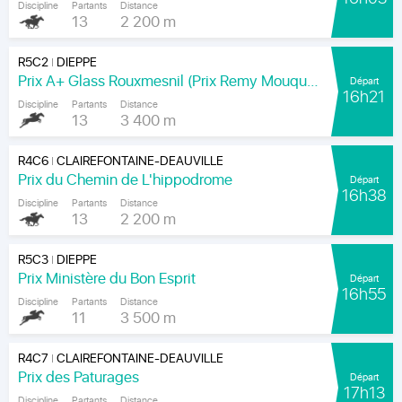
Discipline
Partants
Distance
13
2 200 m
R5C2
DIEPPE
|
Prix A+ Glass Rouxmesnil (Prix Remy Mouquet)
Départ
16h21
Discipline
Partants
Distance
13
3 400 m
R4C6
CLAIREFONTAINE-DEAUVILLE
|
Prix du Chemin de L'hippodrome
Départ
16h38
Discipline
Partants
Distance
13
2 200 m
R5C3
DIEPPE
|
Prix Ministère du Bon Esprit
Départ
16h55
Discipline
Partants
Distance
11
3 500 m
R4C7
CLAIREFONTAINE-DEAUVILLE
|
Prix des Paturages
Départ
17h13
Discipline
Partants
Distance