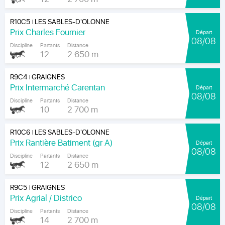
R10C5
LES SABLES-D'OLONNE
|
Prix Charles Fournier
Départ
08/08
Discipline
Partants
Distance
12
2 650 m
R9C4
GRAIGNES
|
Prix Intermarché Carentan
Départ
08/08
Discipline
Partants
Distance
10
2 700 m
R10C6
LES SABLES-D'OLONNE
|
Prix Rantière Batiment (gr A)
Départ
08/08
Discipline
Partants
Distance
12
2 650 m
R9C5
GRAIGNES
|
Prix Agrial / Districo
Départ
08/08
Discipline
Partants
Distance
14
2 700 m