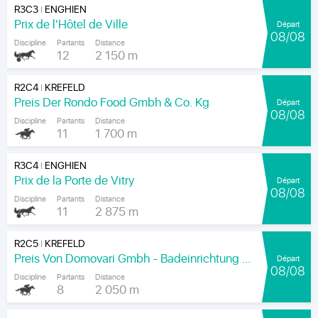
R3C3
ENGHIEN
|
Prix de l'Hôtel de Ville
Départ
08/08
Discipline
Partants
Distance
12
2 150 m
R2C4
KREFELD
|
Preis Der Rondo Food Gmbh & Co. Kg
Départ
08/08
Discipline
Partants
Distance
11
1 700 m
R3C4
ENGHIEN
|
Prix de la Porte de Vitry
Départ
08/08
Discipline
Partants
Distance
11
2 875 m
R2C5
KREFELD
|
Preis Von Domovari Gmbh - Badeinrichtung Auf Mass
Départ
08/08
Discipline
Partants
Distance
8
2 050 m