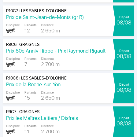
R10C7
LES SABLES-D'OLONNE
|
Prix de Saint-Jean-de-Monts (gr B)
Départ
08/08
Discipline
Partants
Distance
12
2 650 m
R9C6
GRAIGNES
|
Prix 80e Anniv Hippo - Prix Raymond Rigault
Départ
08/08
Discipline
Partants
Distance
7
2 700 m
R10C8
LES SABLES-D'OLONNE
|
Prix de la Roche-sur-Yon
Départ
08/08
Discipline
Partants
Distance
15
2 650 m
R9C7
GRAIGNES
|
Prix les Maîtres Laitiers / Disfrais
Départ
08/08
Discipline
Partants
Distance
11
2 700 m