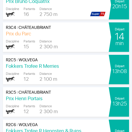
Prix Bruno Coquatrix
Départ
20h15
Discipline
Partants
Distance
16
2 750 m
R3C4
CHÂTEAUBRIANT
|
Départ
Prix du Parc
14
Discipline
Partants
Distance
min
15
2 300 m
R2C5
WOLVEGA
|
Fokkers Trofee R Merries
Départ
13h08
Discipline
Partants
Distance
12
2 100 m
R3C5
CHÂTEAUBRIANT
|
Prix Henri Portais
Départ
13h25
Discipline
Partants
Distance
12
2 300 m
R2C6
WOLVEGA
|
Fokkers Trofee R Hengsten & Ruins
Départ