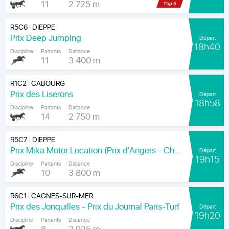
11
2 725 m
R5C6
DIEPPE
|
Prix Deep Jumping
Départ
18h40
Discipline
Partants
Distance
11
3 400 m
R1C2
CABOURG
|
Prix des Liserons
Départ
18h58
Discipline
Partants
Distance
14
2 750 m
R5C7
DIEPPE
|
Prix Mika Motor Location (Prix d'Angers - Chamionnat Paris-Turf des Apprentis-Jeunes-Jockeys)
Départ
19h15
Discipline
Partants
Distance
10
3 800 m
R6C1
CAGNES-SUR-MER
|
Prix des Jonquilles - Prix du Journal Paris-Turf
Départ
19h20
Discipline
Partants
Distance