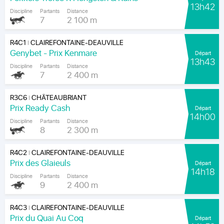
13h42
Discipline
Partants
Distance
7
2 100 m
R4C1
CLAIREFONTAINE-DEAUVILLE
|
Genybet - Prix Kenmare
Départ
13h43
Discipline
Partants
Distance
7
2 400 m
R3C6
CHÂTEAUBRIANT
|
Prix Ready Cash
Départ
14h00
Discipline
Partants
Distance
8
2 300 m
R4C2
CLAIREFONTAINE-DEAUVILLE
|
Prix des Glaieuls
Départ
14h18
Discipline
Partants
Distance
9
2 400 m
R4C3
CLAIREFONTAINE-DEAUVILLE
|
Prix du Quai Au Coq
Départ