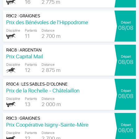
16
2 775 m
R9C2
GRAIGNES
|
Prix des Bénévoles de l'Hippodrome
Départ
08/08
Discipline
Partants
Distance
11
2 700 m
R4C8
ARGENTAN
|
Prix Capital Mail
Départ
08/08
Discipline
Partants
Distance
12
2 875 m
R10C4
LES SABLES-D'OLONNE
|
Prix de la Rochelle - Châtelaillon
Départ
08/08
Discipline
Partants
Distance
13
2 000 m
R9C3
GRAIGNES
|
Prix Coopérative Isigny-Sainte-Mère
Départ
08/08
Discipline
Partants
Distance
12
2 700 m