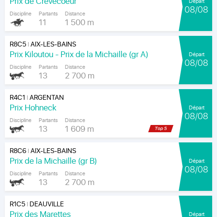
Prix de Crevecoeur
Départ
08/08
Discipline
Partants
Distance
11
1 500 m
R8C5
AIX-LES-BAINS
|
Prix Kiloutou - Prix de la Michaille (gr A)
Départ
08/08
Discipline
Partants
Distance
13
2 700 m
R4C1
ARGENTAN
|
Prix Hohneck
Départ
08/08
Discipline
Partants
Distance
13
1 609 m
R8C6
AIX-LES-BAINS
|
Prix de la Michaille (gr B)
Départ
08/08
Discipline
Partants
Distance
13
2 700 m
R1C5
DEAUVILLE
|
Prix des Marettes
Départ