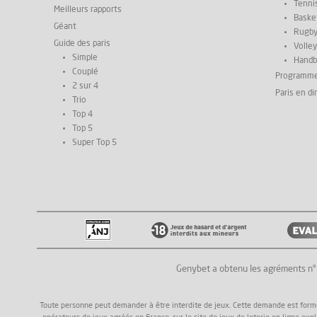
Tenni
Meilleurs rapports
Basket
Géant
Rugb
Guide des paris
Volley
Simple
Handb
Couplé
Programm
2 sur 4
Paris en di
Trio
Top 4
Top 5
Super Top 5
Genybet a obtenu les agréments n
Toute personne peut demander à être interdite de jeux. Cette demande est formée a