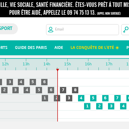
SPORT
ORTS
GUIDE DES PARIS
AIDE
LA CONQUÊTE DE L'ETÉ ☀️
P
12h
13h
14h
15h
16h
17h
1
2
3
4
5
6
2
3
4
5
6
7
8
1
2
3
4
5
6
7
1
2
3
4