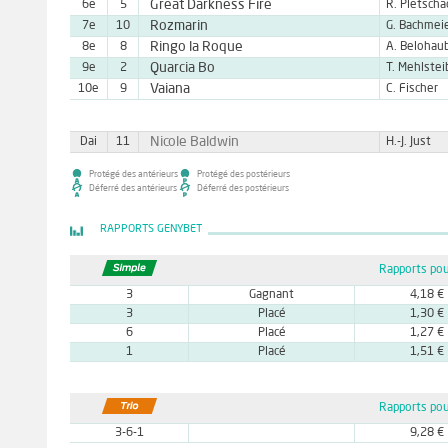
Great Darkness Fire
6e
5
R. Pletscha
Rozmarin
7e
10
G. Bachmei
Ringo la Roque
8e
8
A. Belohau
Quarcia Bo
9e
2
T. Mehlstei
Vaiana
10e
9
C. Fischer
Nicole Baldwin
Dai
11
H.-J. Just
Protégé des antérieurs
Protégé des postérieurs
Déferré des antérieurs
Déferré des postérieurs
RAPPORTS GENYBET
Rapports pou
3
Gagnant
4,18 €
3
Placé
1,30 €
6
Placé
1,27 €
1
Placé
1,51 €
Rapports pou
3-6-1
9,28 €