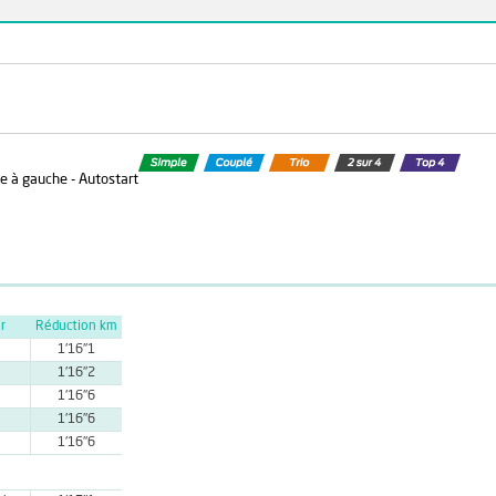
de à gauche - Autostart
r
Réduction km
1'16''1
1'16''2
1'16''6
1'16''6
1'16''6