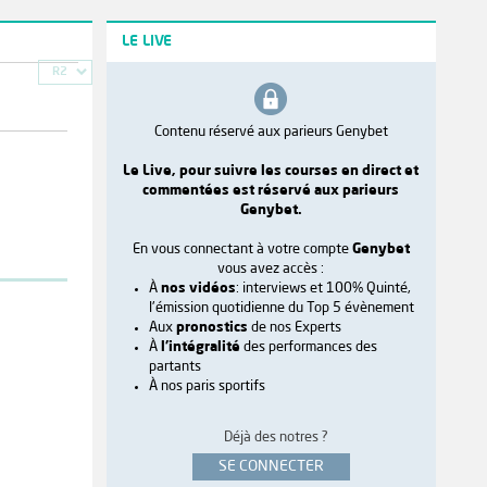
LE LIVE
R2
Contenu réservé aux parieurs Genybet
Le Live, pour suivre les courses en direct et
commentées est réservé aux parieurs
Genybet.
En vous connectant à votre compte
Genybet
vous avez accès :
À
nos vidéos
: interviews et 100% Quinté,
l'émission quotidienne du Top 5 évènement
Aux
pronostics
de nos Experts
À
l'intégralité
des performances des
partants
À nos paris sportifs
Déjà des notres ?
SE CONNECTER