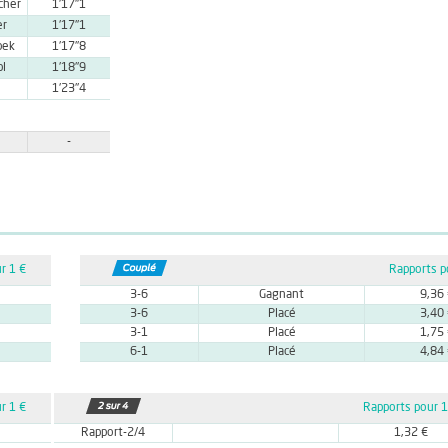
cher
1'17''1
er
1'17''1
bek
1'17''8
bl
1'18''9
1'23''4
-
r 1 €
Rapports p
3-6
Gagnant
9,36
3-6
Placé
3,40
3-1
Placé
1,75
6-1
Placé
4,84
r 1 €
Rapports pour 1
Rapport-2/4
1,32 €