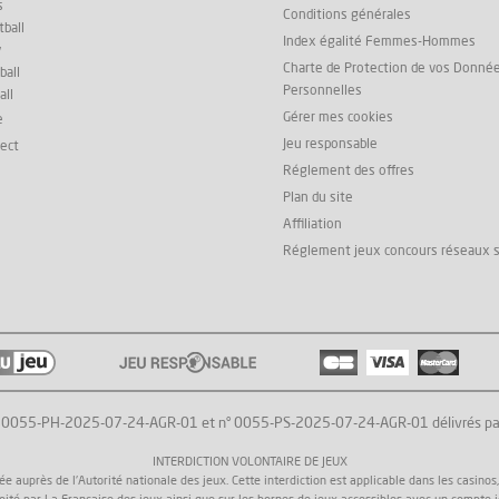
s
Conditions générales
ball
Index égalité Femmes-Hommes
y
Charte de Protection de vos Donné
ball
Personnelles
all
Gérer mes cookies
e
Jeu responsable
rect
Réglement des offres
Plan du site
Affiliation
Réglement jeux concours réseaux 
° 0055-PH-2025-07-24-AGR-01 et n° 0055-PS-2025-07-24-AGR-01 délivrés par l'
INTERDICTION VOLONTAIRE DE JEUX
uprès de l'Autorité nationale des jeux. Cette interdiction est applicable dans les casinos, da