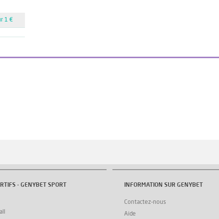
r 1 €
RTIFS - GENYBET SPORT
INFORMATION SUR GENYBET
Contactez-nous
ll
Aide