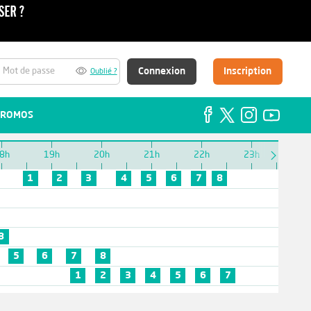
Connexion
Inscription
Oublié ?
ROMOS
8h
19h
20h
21h
22h
23h
1
2
3
4
5
6
7
8
8
5
6
7
8
1
2
3
4
5
6
7