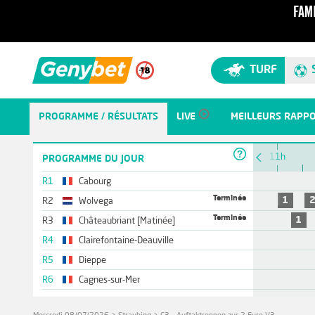
TURF
PROGRAMME / RÉSULTATS
LIVE
MEILLEURS RAPP
10h
11h
PROGRAMME DU JOUR
R1
Cabourg
Terminée
1
R2
Wolvega
Terminée
1
R3
Châteaubriant [Matinée]
R4
Clairefontaine-Deauville
R5
Dieppe
R6
Cagnes-sur-Mer