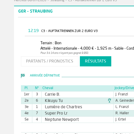
Mercredi 08/07/2026
>
Straubing
>
C3 - Auftaktrennen zur 2 Euro V3
GER - STRAUBING
12:19
C3 - AUFTAKTRENNEN ZUR 2 EURO V3
Terrain : Bon
Attelé - Internationale - 4,000 € - 1,925 m - Sable - Cor
Pour 3 à 14 ans n'ayant pas gagné 9.950.
PARTANTS / PRONOSTICS
RÉSULTATS
ARRIVÉE DÉFINITIVE
Pl.
N°
Cheval
Jockey/Drive
Carrie B.
1er
3
J. Franzl

Kikuyu Tu
2e
6
A. Geineder
Lumière de Chartres
3e
1
L. Franzl
Super Pro Lr
4e
7
R. Haller
Neptune Newport
5e
4
J. Ertel