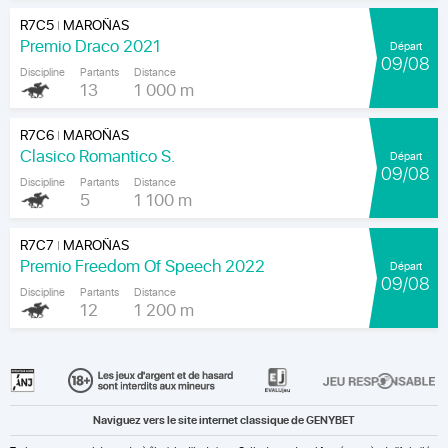
R7C5
MAROÑAS
|
Premio Draco 2021
Départ
09/08
Discipline
Partants
Distance
13
1 000 m
R7C6
MAROÑAS
|
Clasico Romantico S.
Départ
09/08
Discipline
Partants
Distance
5
1 100 m
R7C7
MAROÑAS
|
Premio Freedom Of Speech 2022
Départ
09/08
Discipline
Partants
Distance
12
1 200 m
Naviguez vers le site internet classique de GENYBET