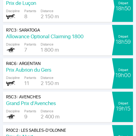
Prix de Luçon
Départ
18h50
Discipline
Partants
Distance
8
2 150 m
R7C3
SARATOGA
|
Allowance Optional Claiming 1800
Départ
18h59
Discipline
Partants
Distance
7
1 800 m
R4C6
ARGENTAN
|
Prix Aubrion du Gers
Départ
19h00
Discipline
Partants
Distance
11
2 150 m
R5C3
AVENCHES
|
Grand Prix d'Avenches
Départ
19h15
Discipline
Partants
Distance
9
2 400 m
R10C2
LES SABLES-D'OLONNE
|