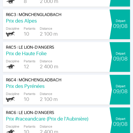
8
2 000 m
R6C3
MÖNCHENGLADBACH
|
Prix des Alpes
Départ
09/08
Discipline
Partants
Distance
10
2 100 m
R4C5
LE LION-D'ANGERS
|
Prix de Haute Folie
Départ
09/08
Discipline
Partants
Distance
12
2 400 m
R6C4
MÖNCHENGLADBACH
|
Prix des Pyrénées
Départ
09/08
Discipline
Partants
Distance
10
2 100 m
R4C6
LE LION-D'ANGERS
|
Prix #raceandcare (Prix de l'Aubinière)
Départ
09/08
Discipline
Partants
Distance
10
2 400 m