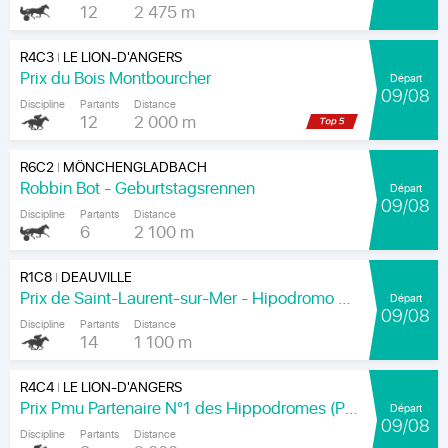
12
2 475 m
R4C3
LE LION-D'ANGERS
|
Prix du Bois Montbourcher
Départ
09/08
Discipline
Partants
Distance
12
2 000 m
R6C2
MÖNCHENGLADBACH
|
Robbin Bot - Geburtstagsrennen
Départ
09/08
Discipline
Partants
Distance
6
2 100 m
R1C8
DEAUVILLE
|
Prix de Saint-Laurent-sur-Mer - Hipodromo de Maronas
Départ
09/08
Discipline
Partants
Distance
14
1 100 m
R4C4
LE LION-D'ANGERS
|
Prix Pmu Partenaire N°1 des Hippodromes (Prix du Moulin de Varennes)
Départ
09/08
Discipline
Partants
Distance