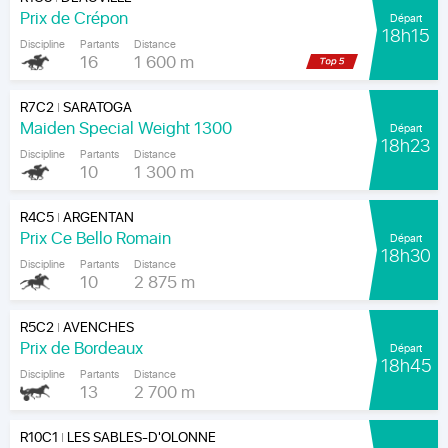
Prix de Crépon
Départ
18h15
Discipline
Partants
Distance
16
1 600 m
R7C2
SARATOGA
|
Maiden Special Weight 1300
Départ
18h23
Discipline
Partants
Distance
10
1 300 m
R4C5
ARGENTAN
|
Prix Ce Bello Romain
Départ
18h30
Discipline
Partants
Distance
10
2 875 m
R5C2
AVENCHES
|
Prix de Bordeaux
Départ
18h45
Discipline
Partants
Distance
13
2 700 m
R10C1
LES SABLES-D'OLONNE
|