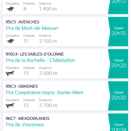
20h12
Discipline
Partants
Distance
8
1 400 m
R5C5
AVENCHES
|
Prix de Mont-de-Marsan
Départ
20h15
Discipline
Partants
Distance
11
2 150 m
R10C4
LES SABLES-D'OLONNE
|
Prix de la Rochelle - Châtelaillon
Départ
20h20
Discipline
Partants
Distance
13
2 000 m
R9C3
GRAIGNES
|
Prix Coopérative Isigny-Sainte-Mère
Départ
20h30
Discipline
Partants
Distance
12
2 700 m
R6C7
MEADOWLANDS
|
Prix de Vincennes
Départ
20h34