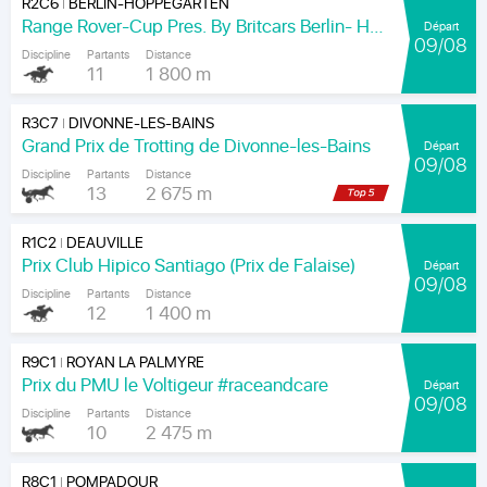
R2C6
BERLIN-HOPPEGARTEN
|
Range Rover-Cup Pres. By Britcars Berlin- Hoppegartener Stutenp.
Départ
09/08
Discipline
Partants
Distance
11
1 800 m
R3C7
DIVONNE-LES-BAINS
|
Grand Prix de Trotting de Divonne-les-Bains
Départ
09/08
Discipline
Partants
Distance
13
2 675 m
R1C2
DEAUVILLE
|
Prix Club Hipico Santiago (Prix de Falaise)
Départ
09/08
Discipline
Partants
Distance
12
1 400 m
R9C1
ROYAN LA PALMYRE
|
Prix du PMU le Voltigeur #raceandcare
Départ
09/08
Discipline
Partants
Distance
10
2 475 m
R8C1
POMPADOUR
|