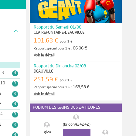
Rapport du Samedi 01/08
CLAIREFONTAINE-DEAUVILLE
101,63 €
pour 1 €
66,06 €
Rapport spécial pour 1 € :
Voir le détail
Rapport du Dimanche 02/08
DEAUVILLE
-3
R
251,59 €
pour 1 €
-10
R
163,53 €
Rapport spécial pour 1 € :
3
R
Voir le détail
7
R
PODIUM DES GAINS DES 24 HEURES
14
R
(bridon424242)
2
R
giva
7
R