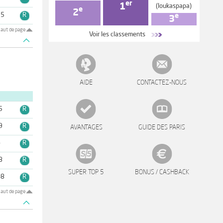
er
1
(loukaspapa)
e
2
15
R
e
3
aut de page
Voir les classements
AIDE
CONTACTEZ-NOUS
5
R
9
R
AVANTAGES
GUIDE DES PARIS
4
R
8
R
SUPER TOP 5
BONUS / CASHBACK
-8
R
aut de page