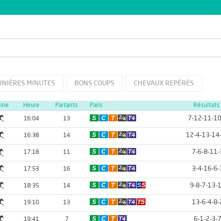
RNIÈRES MINUTES
BONS COUPS
CHEVAUX REPÉRÉS
line
Heure
Partants
Paris
Résultats
7-12-11-10
16:04
13
12-4-13-14
16:38
14
7-6-8-11-
17:18
11
3-4-16-6-
17:53
16
9-8-7-13-
18:35
14
13-6-4-8-
19:10
13
6-1-2-3-
19:41
7