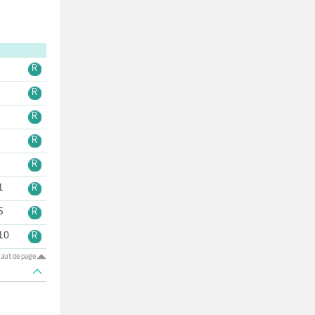
7
R
5
R
3
R
3
R
2
R
1
R
5
R
10
R
aut de page