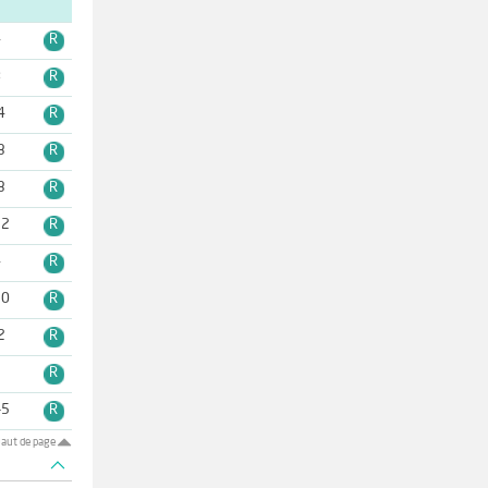
4
R
8
R
4
R
3
R
3
R
12
R
4
R
10
R
2
R
5
R
-5
R
aut de page