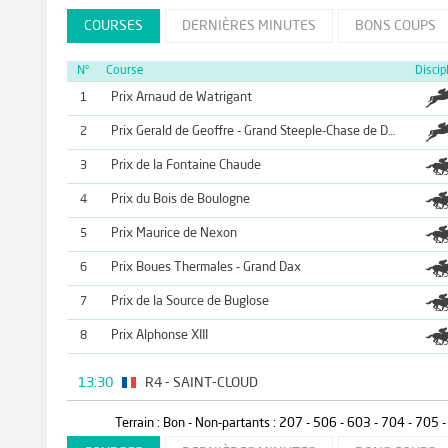
COURSES
DERNIÈRES MINUTES
BONS COUPS
N°
Course
Discip
Prix Arnaud de Watrigant
1
2
Prix Gerald de Geoffre - Grand Steeple-Chase de Dax
Prix de la Fontaine Chaude
3
Prix du Bois de Boulogne
4
Prix Maurice de Nexon
5
Prix Boues Thermales - Grand Dax
6
Prix de la Source de Buglose
7
Prix Alphonse XIII
8
13:30
R4 - SAINT-CLOUD
Terrain : Bon - Non-partants : 207 - 506 - 603 - 704 - 705 