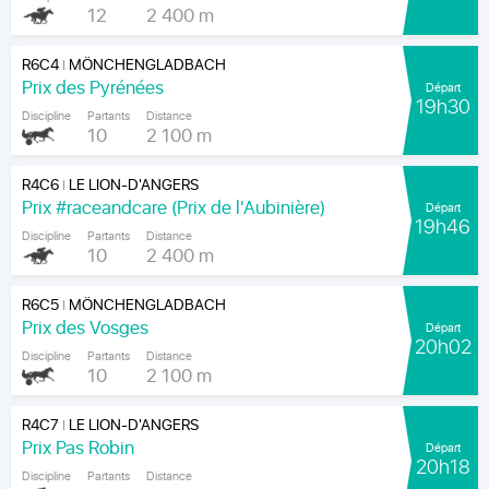
12
2 400 m
R6C4
MÖNCHENGLADBACH
|
Prix des Pyrénées
Départ
19h30
Discipline
Partants
Distance
10
2 100 m
R4C6
LE LION-D'ANGERS
|
Prix #raceandcare (Prix de l'Aubinière)
Départ
19h46
Discipline
Partants
Distance
10
2 400 m
R6C5
MÖNCHENGLADBACH
|
Prix des Vosges
Départ
20h02
Discipline
Partants
Distance
10
2 100 m
R4C7
LE LION-D'ANGERS
|
Prix Pas Robin
Départ
20h18
Discipline
Partants
Distance