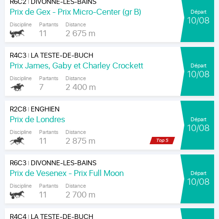
R6C2
DIVONNE-LES-BAINS
|
Prix de Gex - Prix Micro-Center (gr B)
Départ
10/08
Discipline
Partants
Distance
11
2 675 m
R4C3
LA TESTE-DE-BUCH
|
Prix James, Gaby et Charley Crockett
Départ
10/08
Discipline
Partants
Distance
7
2 400 m
R2C8
ENGHIEN
|
Prix de Londres
Départ
10/08
Discipline
Partants
Distance
11
2 875 m
R6C3
DIVONNE-LES-BAINS
|
Prix de Vesenex - Prix Full Moon
Départ
10/08
Discipline
Partants
Distance
11
2 700 m
R4C4
LA TESTE-DE-BUCH
|