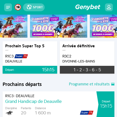
SPORT
Prochain Super Top 5
Arrivée définitive
R1C3
R3C2
DEAUVILLE
DIVONNE-LES-BAINS
15h15
1 - 2 - 3 - 6 - 5
Départ :
Prochains départs
Programme et résultats
R1C3
DEAUVILLE
|
Grand Handicap de Deauville
Départ
15h15
Discipline
Partants
Distance
20
1 600 m