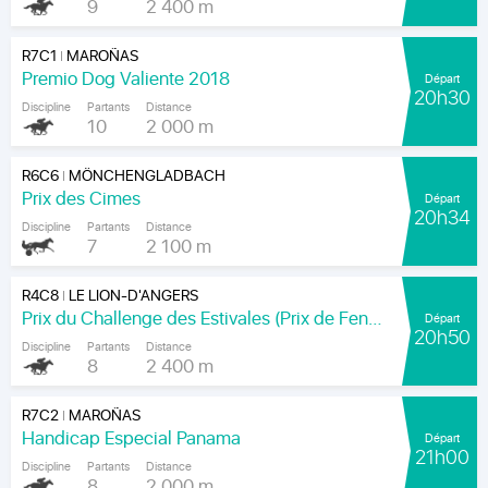
9
2 400 m
R7C1
MAROÑAS
|
Premio Dog Valiente 2018
Départ
20h30
Discipline
Partants
Distance
10
2 000 m
R6C6
MÖNCHENGLADBACH
|
Prix des Cimes
Départ
20h34
Discipline
Partants
Distance
7
2 100 m
R4C8
LE LION-D'ANGERS
|
Prix du Challenge des Estivales (Prix de Feneu)
Départ
20h50
Discipline
Partants
Distance
8
2 400 m
R7C2
MAROÑAS
|
Handicap Especial Panama
Départ
21h00
Discipline
Partants
Distance
8
2 000 m