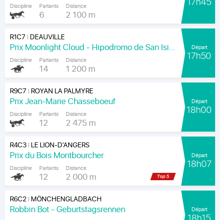
17h45
Discipline
Partants
Distance
6
2 100 m
R1C7
DEAUVILLE
|
Prix Moonlight Cloud - Hipodromo de San Isidro
Départ
17h50
Discipline
Partants
Distance
14
1 200 m
R9C7
ROYAN LA PALMYRE
|
Prix Jean-Marie Chasseboeuf
Départ
18h00
Discipline
Partants
Distance
12
2 475 m
R4C3
LE LION-D'ANGERS
|
Prix du Bois Montbourcher
Départ
18h07
Discipline
Partants
Distance
12
2 000 m
R6C2
MÖNCHENGLADBACH
|
Robbin Bot - Geburtstagsrennen
Départ
18h15