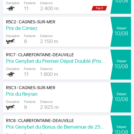
10/08
Discipline
Partants
Distance
11
2 400 m
R5C2
CAGNES-SUR-MER
|
Prix de Cimiez
Départ
10/08
Discipline
Partants
Distance
8
2 150 m
R1C7
CLAIREFONTAINE-DEAUVILLE
|
Prix Genybet du Premier Dépot Doublé (Prix The Wonder)
Départ
10/08
Discipline
Partants
Distance
11
1 800 m
R5C3
CAGNES-SUR-MER
|
Prix du Reyran
Départ
10/08
Discipline
Partants
Distance
9
2 925 m
R1C8
CLAIREFONTAINE-DEAUVILLE
|
Prix Genybet du Bonus de Bienvenue de 250 Euros (Prix Ramsin)
Départ
10/08