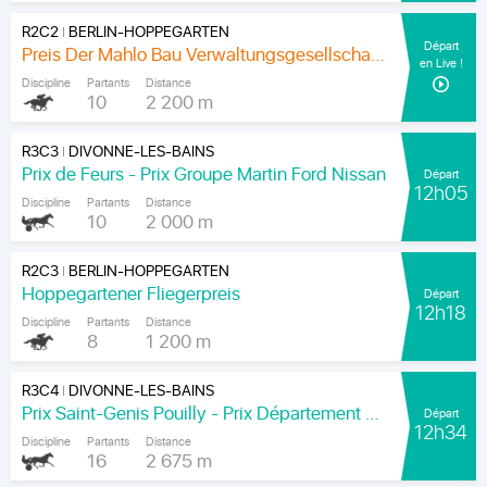
R2C2
BERLIN-HOPPEGARTEN
|
Départ
Preis Der Mahlo Bau Verwaltungsgesellschaft Mbh
en Live !
Discipline
Partants
Distance
10
2 200 m
R3C3
DIVONNE-LES-BAINS
|
Prix de Feurs - Prix Groupe Martin Ford Nissan
Départ
12h05
Discipline
Partants
Distance
10
2 000 m
R2C3
BERLIN-HOPPEGARTEN
|
Hoppegartener Fliegerpreis
Départ
12h18
Discipline
Partants
Distance
8
1 200 m
R3C4
DIVONNE-LES-BAINS
|
Prix Saint-Genis Pouilly - Prix Département Ain
Départ
12h34
Discipline
Partants
Distance
16
2 675 m