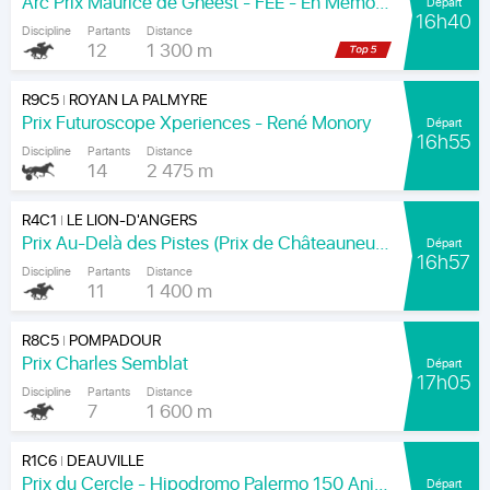
Arc Prix Maurice de Gheest - FEE - En Mémoire de Louis Romanet
Départ
16h40
Discipline
Partants
Distance
12
1 300 m
R9C5
ROYAN LA PALMYRE
|
Prix Futuroscope Xperiences - René Monory
Départ
16h55
Discipline
Partants
Distance
14
2 475 m
R4C1
LE LION-D'ANGERS
|
Prix Au-Delà des Pistes (Prix de Châteauneuf-sur-Sarthe)
Départ
16h57
Discipline
Partants
Distance
11
1 400 m
R8C5
POMPADOUR
|
Prix Charles Semblat
Départ
17h05
Discipline
Partants
Distance
7
1 600 m
R1C6
DEAUVILLE
|
Prix du Cercle - Hipodromo Palermo 150 Aniversario
Départ