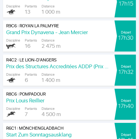
17h15
Discipline
Partants
Distance
13
1 000 m
R9C6
ROYAN LA PALMYRE
|
Grand Prix Dynavena - Jean Mercier
Départ
17h30
Discipline
Partants
Distance
16
2 475 m
R4C2
LE LION-D'ANGERS
|
Prix des Structures Accreditées ADDP (Prix Léon Carabin)
Départ
17h32
Discipline
Partants
Distance
6
1 400 m
R8C6
POMPADOUR
|
Prix Louis Reillier
Départ
17h40
Discipline
Partants
Distance
7
4 500 m
R6C1
MÖNCHENGLADBACH
|
Start Zum Sonntagsausklang
Départ