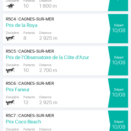
Discipline
Partants
Distance
10
1 800 m
R5C4
CAGNES-SUR-MER
|
Prix de la Roya
Départ
10/08
Discipline
Partants
Distance
8
2 925 m
R5C5
CAGNES-SUR-MER
|
Prix de l'Observatoire de la Côte d'Azur
Départ
10/08
Discipline
Partants
Distance
10
2 700 m
R5C6
CAGNES-SUR-MER
|
Prix Faneur
Départ
10/08
Discipline
Partants
Distance
12
2 925 m
R5C7
CAGNES-SUR-MER
|
Prix Coco Beach
Départ
10/08
Discipline
Partants
Distance