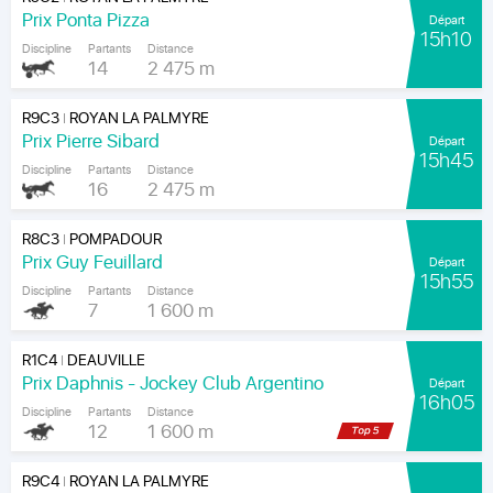
Prix Ponta Pizza
Départ
15h10
Discipline
Partants
Distance
14
2 475 m
R9C3
ROYAN LA PALMYRE
|
Prix Pierre Sibard
Départ
15h45
Discipline
Partants
Distance
16
2 475 m
R8C3
POMPADOUR
|
Prix Guy Feuillard
Départ
15h55
Discipline
Partants
Distance
7
1 600 m
R1C4
DEAUVILLE
|
Prix Daphnis - Jockey Club Argentino
Départ
16h05
Discipline
Partants
Distance
12
1 600 m
R9C4
ROYAN LA PALMYRE
|