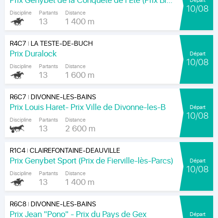
Prix Genybet de la Conquête de l'Eté (Prix Blangy-le-Château)
Départ
10/08
Discipline
Partants
Distance
13
1 400 m
R4C7
LA TESTE-DE-BUCH
|
Prix Duralock
Départ
10/08
Discipline
Partants
Distance
13
1 600 m
R6C7
DIVONNE-LES-BAINS
|
Prix Louis Haret- Prix Ville de Divonne-les-B
Départ
10/08
Discipline
Partants
Distance
13
2 600 m
R1C4
CLAIREFONTAINE-DEAUVILLE
|
Prix Genybet Sport (Prix de Fierville-lès-Parcs)
Départ
10/08
Discipline
Partants
Distance
13
1 400 m
R6C8
DIVONNE-LES-BAINS
|
Prix Jean "Pono" - Prix du Pays de Gex
Départ