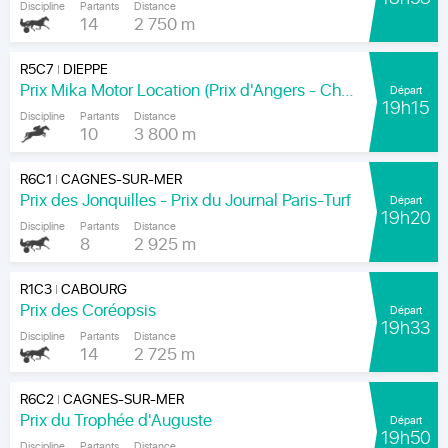
Discipline
Partants
Distance
14
2 750 m
R5C7
DIEPPE
|
Prix Mika Motor Location (Prix d'Angers - Chamionnat Paris-Turf des Apprentis-Jeunes-Jockeys)
Départ
19h15
Discipline
Partants
Distance
10
3 800 m
R6C1
CAGNES-SUR-MER
|
Prix des Jonquilles - Prix du Journal Paris-Turf
Départ
19h20
Discipline
Partants
Distance
8
2 925 m
R1C3
CABOURG
|
Prix des Coréopsis
Départ
19h33
Discipline
Partants
Distance
14
2 725 m
R6C2
CAGNES-SUR-MER
|
Prix du Trophée d'Auguste
Départ
19h50
Discipline
Partants
Distance