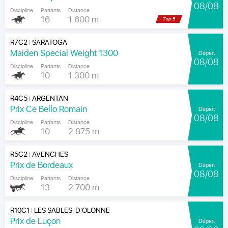
08/08
Discipline
Partants
Distance
16
1 600 m
R7C2
SARATOGA
|
Maiden Special Weight 1300
Départ
08/08
Discipline
Partants
Distance
10
1 300 m
R4C5
ARGENTAN
|
Prix Ce Bello Romain
Départ
08/08
Discipline
Partants
Distance
10
2 875 m
R5C2
AVENCHES
|
Prix de Bordeaux
Départ
08/08
Discipline
Partants
Distance
13
2 700 m
R10C1
LES SABLES-D'OLONNE
|
Prix de Luçon
Départ