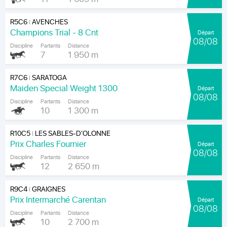
R5C6
AVENCHES
|
Champions Trial - 8 Cnt
Départ
08/08
Discipline
Partants
Distance
7
1 950 m
R7C6
SARATOGA
|
Maiden Special Weight 1300
Départ
08/08
Discipline
Partants
Distance
10
1 300 m
R10C5
LES SABLES-D'OLONNE
|
Prix Charles Fournier
Départ
08/08
Discipline
Partants
Distance
12
2 650 m
R9C4
GRAIGNES
|
Prix Intermarché Carentan
Départ
08/08
Discipline
Partants
Distance
10
2 700 m