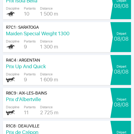
Prix Isola Bella
Départ
08/08
Discipline
Partants
Distance
10
1 500 m
R7C1
SARATOGA
|
Maiden Special Weight 1300
Départ
08/08
Discipline
Partants
Distance
9
1 300 m
R4C4
ARGENTAN
|
Prix Up And Quick
Départ
08/08
Discipline
Partants
Distance
9
1 609 m
R8C9
AIX-LES-BAINS
|
Prix d'Albertville
Départ
08/08
Discipline
Partants
Distance
11
2 725 m
R1C8
DEAUVILLE
|
Prix de Crépon
Départ