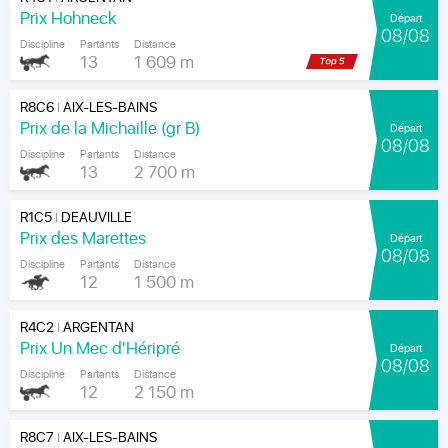
Prix Hohneck
Départ
08/08
Discipline
Partants
Distance
13
1 609 m
R8C6
AIX-LES-BAINS
|
Prix de la Michaille (gr B)
Départ
08/08
Discipline
Partants
Distance
13
2 700 m
R1C5
DEAUVILLE
|
Prix des Marettes
Départ
08/08
Discipline
Partants
Distance
12
1 500 m
R4C2
ARGENTAN
|
Prix Un Mec d'Héripré
Départ
08/08
Discipline
Partants
Distance
12
2 150 m
R8C7
AIX-LES-BAINS
|