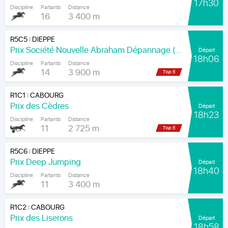
17h30
Discipline
Partants
Distance
16
3 400 m
R5C5
DIEPPE
|
Prix Société Nouvelle Abraham Dépannage (Prix Arenice)
Départ
18h06
Discipline
Partants
Distance
14
3 900 m
R1C1
CABOURG
|
Prix des Cèdres
Départ
18h23
Discipline
Partants
Distance
11
2 725 m
R5C6
DIEPPE
|
Prix Deep Jumping
Départ
18h40
Discipline
Partants
Distance
11
3 400 m
R1C2
CABOURG
|
Prix des Liserons
Départ
18h58