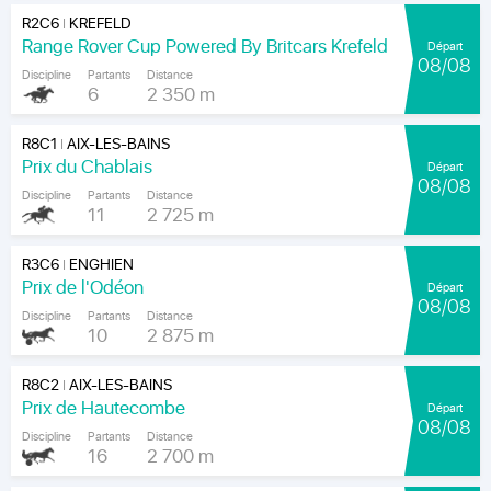
R2C6
KREFELD
|
Range Rover Cup Powered By Britcars Krefeld
Départ
08/08
Discipline
Partants
Distance
6
2 350 m
R8C1
AIX-LES-BAINS
|
Prix du Chablais
Départ
08/08
Discipline
Partants
Distance
11
2 725 m
R3C6
ENGHIEN
|
Prix de l'Odéon
Départ
08/08
Discipline
Partants
Distance
10
2 875 m
R8C2
AIX-LES-BAINS
|
Prix de Hautecombe
Départ
08/08
Discipline
Partants
Distance
16
2 700 m