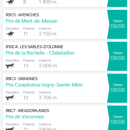
8
1 400 m
R5C5
AVENCHES
|
Prix de Mont-de-Marsan
Départ
08/08
Discipline
Partants
Distance
11
2 150 m
R10C4
LES SABLES-D'OLONNE
|
Prix de la Rochelle - Châtelaillon
Départ
08/08
Discipline
Partants
Distance
13
2 000 m
R9C3
GRAIGNES
|
Prix Coopérative Isigny-Sainte-Mère
Départ
08/08
Discipline
Partants
Distance
12
2 700 m
R6C7
MEADOWLANDS
|
Prix de Vincennes
Départ
08/08
Discipline
Partants
Distance
11
1 609 m