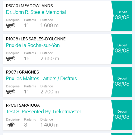
R6C10
MEADOWLANDS
|
Dr. John R. Steele Memorial
Départ
08/08
Discipline
Partants
Distance
11
1 609 m
R10C8
LES SABLES-D'OLONNE
|
Prix de la Roche-sur-Yon
Départ
08/08
Discipline
Partants
Distance
15
2 650 m
R9C7
GRAIGNES
|
Prix les Maîtres Laitiers / Disfrais
Départ
08/08
Discipline
Partants
Distance
11
2 700 m
R7C9
SARATOGA
|
Test S. Presented By Ticketmaster
Départ
08/08
Discipline
Partants
Distance
8
1 400 m