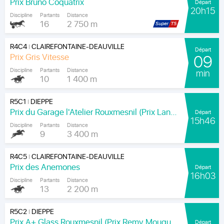
Prix Bruno Coquatrix
Départ
20h15
Discipline
Partants
Distance
16
2 750 m
R4C4
CLAIREFONTAINE-DEAUVILLE
|
Départ
Prix Gris Vitesse
09
Discipline
Partants
Distance
min
10
1 400 m
R5C1
DIEPPE
|
Prix du Garage l'Atelier Rouxmesnil (Prix Lands End)
Départ
15h46
Discipline
Partants
Distance
9
3 400 m
R4C5
CLAIREFONTAINE-DEAUVILLE
|
Prix des Anemones
Départ
16h03
Discipline
Partants
Distance
13
2 200 m
R5C2
DIEPPE
|
Prix A+ Glass Rouxmesnil (Prix Remy Mouquet)
Départ