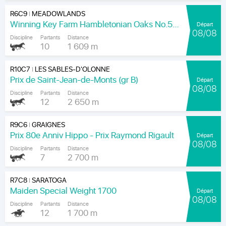
R6C9
MEADOWLANDS
|
Winning Key Farm Hambletonian Oaks No.56 - Final
Départ
08/08
Discipline
Partants
Distance
10
1 609 m
R10C7
LES SABLES-D'OLONNE
|
Prix de Saint-Jean-de-Monts (gr B)
Départ
08/08
Discipline
Partants
Distance
12
2 650 m
R9C6
GRAIGNES
|
Prix 80e Anniv Hippo - Prix Raymond Rigault
Départ
08/08
Discipline
Partants
Distance
7
2 700 m
R7C8
SARATOGA
|
Maiden Special Weight 1700
Départ
08/08
Discipline
Partants
Distance
12
1 700 m