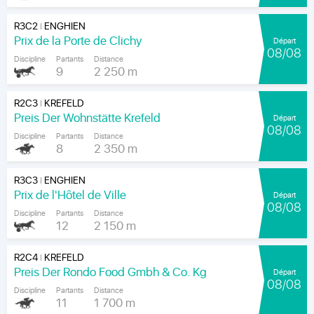
R3C2
ENGHIEN
|
Prix de la Porte de Clichy
Départ
08/08
Discipline
Partants
Distance
9
2 250 m
R2C3
KREFELD
|
Preis Der Wohnstätte Krefeld
Départ
08/08
Discipline
Partants
Distance
8
2 350 m
R3C3
ENGHIEN
|
Prix de l'Hôtel de Ville
Départ
08/08
Discipline
Partants
Distance
12
2 150 m
R2C4
KREFELD
|
Preis Der Rondo Food Gmbh & Co. Kg
Départ
08/08
Discipline
Partants
Distance
11
1 700 m