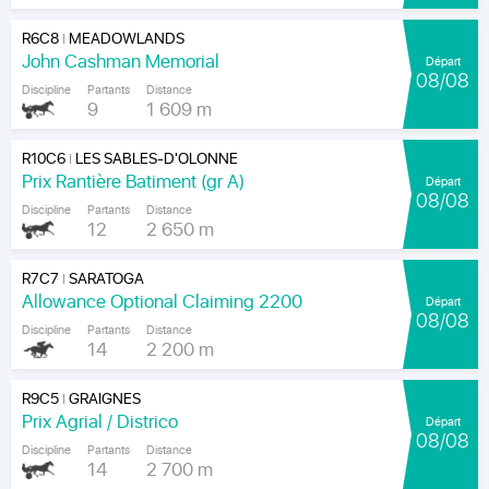
R6C8
MEADOWLANDS
|
John Cashman Memorial
Départ
08/08
Discipline
Partants
Distance
9
1 609 m
R10C6
LES SABLES-D'OLONNE
|
Prix Rantière Batiment (gr A)
Départ
08/08
Discipline
Partants
Distance
12
2 650 m
R7C7
SARATOGA
|
Allowance Optional Claiming 2200
Départ
08/08
Discipline
Partants
Distance
14
2 200 m
R9C5
GRAIGNES
|
Prix Agrial / Districo
Départ
08/08
Discipline
Partants
Distance
14
2 700 m