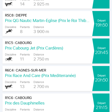
14
2 925 m
R5C8
DIEPPE
|
Prix QG Nautic Martin-Eglise (Prix le Roi Thibault)
Départ
19h50
Discipline
Partants
Distance
8
3 900 m
R1C5
CABOURG
|
Prix Cabourg Jet (Prix Cardères)
Départ
20h45
Discipline
Partants
Distance
11
2 750 m
R6C4
CAGNES-SUR-MER
|
Prix Race And Care (Prix Mediterranée)
Départ
20h50
Discipline
Partants
Distance
13
2 700 m
R1C6
CABOURG
|
Prix des Dauphinelles
Départ
21h15
Discipline
Partants
Distance