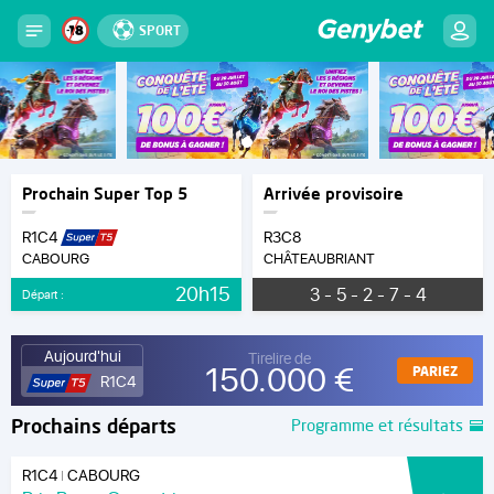
SPORT
Prochain Super Top 5
Arrivée provisoire
R1C4
R3C8
CABOURG
CHÂTEAUBRIANT
20h15
3 - 5 - 2 - 7 - 4
Départ :
Aujourd'hui
Tirelire de
150.000 €
PARIEZ
R1C4
Prochains départs
Programme et résultats
R1C4
CABOURG
|