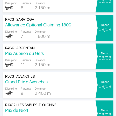
08/08
Discipline
Partants
Distance
8
2 150 m
R7C3
SARATOGA
|
Allowance Optional Claiming 1800
Départ
08/08
Discipline
Partants
Distance
7
1 800 m
R4C6
ARGENTAN
|
Prix Aubrion du Gers
Départ
08/08
Discipline
Partants
Distance
11
2 150 m
R5C3
AVENCHES
|
Grand Prix d'Avenches
Départ
08/08
Discipline
Partants
Distance
9
2 400 m
R10C2
LES SABLES-D'OLONNE
|
Prix de Niort
Départ
08/08