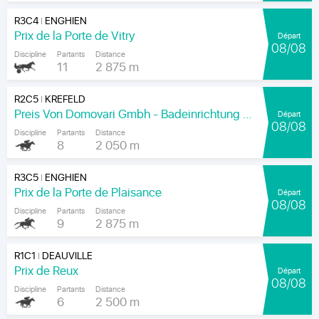
R3C4
ENGHIEN
|
Prix de la Porte de Vitry
Départ
08/08
Discipline
Partants
Distance
11
2 875 m
R2C5
KREFELD
|
Preis Von Domovari Gmbh - Badeinrichtung Auf Mass
Départ
08/08
Discipline
Partants
Distance
8
2 050 m
R3C5
ENGHIEN
|
Prix de la Porte de Plaisance
Départ
08/08
Discipline
Partants
Distance
9
2 875 m
R1C1
DEAUVILLE
|
Prix de Reux
Départ
08/08
Discipline
Partants
Distance
6
2 500 m