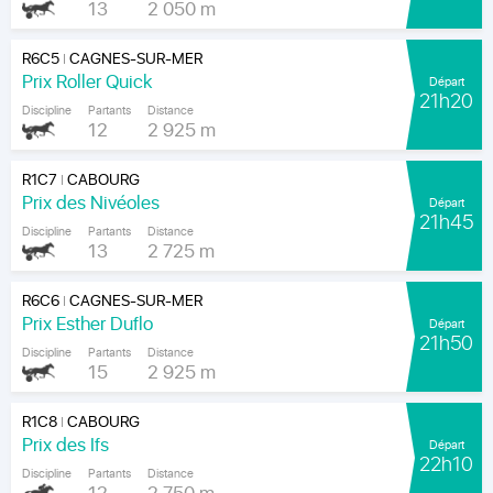
13
2 050 m
R6C5
CAGNES-SUR-MER
|
Prix Roller Quick
Départ
21h20
Discipline
Partants
Distance
12
2 925 m
R1C7
CABOURG
|
Prix des Nivéoles
Départ
21h45
Discipline
Partants
Distance
13
2 725 m
R6C6
CAGNES-SUR-MER
|
Prix Esther Duflo
Départ
21h50
Discipline
Partants
Distance
15
2 925 m
R1C8
CABOURG
|
Prix des Ifs
Départ
22h10
Discipline
Partants
Distance