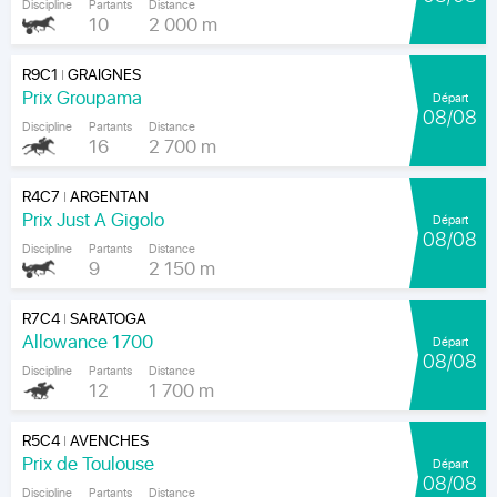
Discipline
Partants
Distance
10
2 000 m
R9C1
GRAIGNES
|
Prix Groupama
Départ
08/08
Discipline
Partants
Distance
16
2 700 m
R4C7
ARGENTAN
|
Prix Just A Gigolo
Départ
08/08
Discipline
Partants
Distance
9
2 150 m
R7C4
SARATOGA
|
Allowance 1700
Départ
08/08
Discipline
Partants
Distance
12
1 700 m
R5C4
AVENCHES
|
Prix de Toulouse
Départ
08/08
Discipline
Partants
Distance