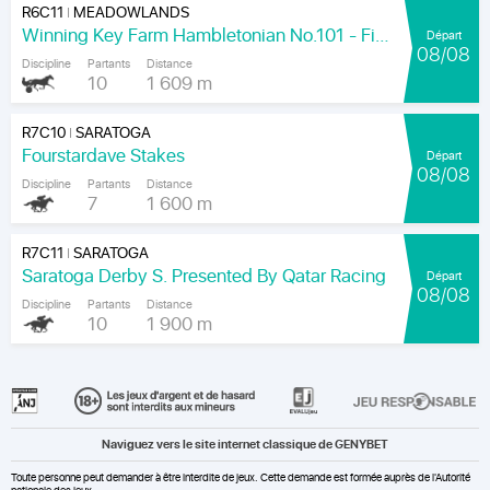
R6C11
MEADOWLANDS
|
Winning Key Farm Hambletonian No.101 - Final
Départ
08/08
Discipline
Partants
Distance
10
1 609 m
R7C10
SARATOGA
|
Fourstardave Stakes
Départ
08/08
Discipline
Partants
Distance
7
1 600 m
R7C11
SARATOGA
|
Saratoga Derby S. Presented By Qatar Racing
Départ
08/08
Discipline
Partants
Distance
10
1 900 m
Naviguez vers le site internet classique de GENYBET
Toute personne peut demander à être interdite de jeux. Cette demande est formée auprès de l'Autorité