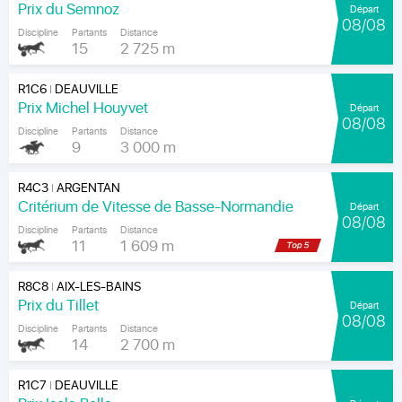
Prix du Semnoz
Départ
08/08
Discipline
Partants
Distance
15
2 725 m
R1C6
DEAUVILLE
|
Prix Michel Houyvet
Départ
08/08
Discipline
Partants
Distance
9
3 000 m
R4C3
ARGENTAN
|
Critérium de Vitesse de Basse-Normandie
Départ
08/08
Discipline
Partants
Distance
11
1 609 m
R8C8
AIX-LES-BAINS
|
Prix du Tillet
Départ
08/08
Discipline
Partants
Distance
14
2 700 m
R1C7
DEAUVILLE
|