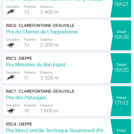
16h21
Discipline
Partants
Distance
13
3 400 m
R4C6
CLAIREFONTAINE-DEAUVILLE
|
Prix du Chemin de L'hippodrome
Départ
16h38
Discipline
Partants
Distance
13
2 200 m
R5C3
DIEPPE
|
Prix Ministère du Bon Esprit
Départ
16h55
Discipline
Partants
Distance
11
3 500 m
R4C7
CLAIREFONTAINE-DEAUVILLE
|
Prix des Paturages
Départ
17h13
Discipline
Partants
Distance
16
1 800 m
R5C4
DIEPPE
|
Prix Mon Contrôle Technique Rouxmesnil (Prix Jean de la Rochefoucauld)
Départ