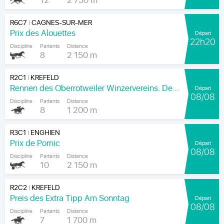
12
2 750 m
R6C7
CAGNES-SUR-MER
|
Prix des Alouettes
Départ
22h20
Discipline
Partants
Distance
8
2 150 m
R2C1
KREFELD
|
Rennen des Oberrotweiler Winzervereins. Der Klassiker Am Kaiser.
Départ
08/08
Discipline
Partants
Distance
8
1 200 m
R3C1
ENGHIEN
|
Prix de Pornic
Départ
08/08
Discipline
Partants
Distance
10
2 150 m
R2C2
KREFELD
|
Preis des Extra Tipp Am Sonntag
Départ
08/08
Discipline
Partants
Distance
7
1 700 m