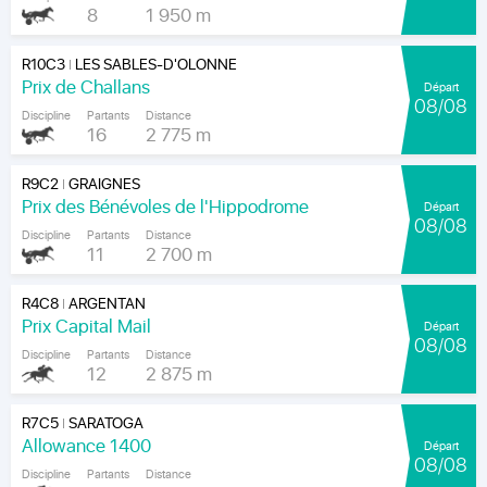
8
1 950 m
R10C3
LES SABLES-D'OLONNE
|
Prix de Challans
Départ
08/08
Discipline
Partants
Distance
16
2 775 m
R9C2
GRAIGNES
|
Prix des Bénévoles de l'Hippodrome
Départ
08/08
Discipline
Partants
Distance
11
2 700 m
R4C8
ARGENTAN
|
Prix Capital Mail
Départ
08/08
Discipline
Partants
Distance
12
2 875 m
R7C5
SARATOGA
|
Allowance 1400
Départ
08/08
Discipline
Partants
Distance