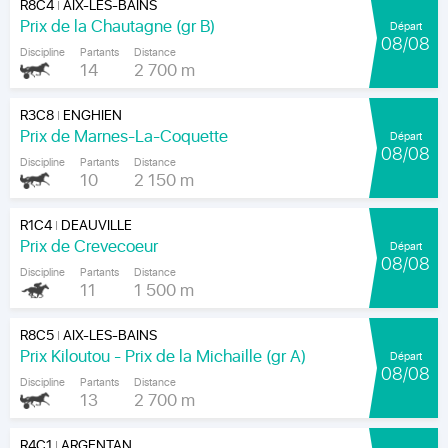
R8C4
AIX-LES-BAINS
|
Prix de la Chautagne (gr B)
Départ
08/08
Discipline
Partants
Distance
14
2 700 m
R3C8
ENGHIEN
|
Prix de Marnes-La-Coquette
Départ
08/08
Discipline
Partants
Distance
10
2 150 m
R1C4
DEAUVILLE
|
Prix de Crevecoeur
Départ
08/08
Discipline
Partants
Distance
11
1 500 m
R8C5
AIX-LES-BAINS
|
Prix Kiloutou - Prix de la Michaille (gr A)
Départ
08/08
Discipline
Partants
Distance
13
2 700 m
R4C1
ARGENTAN
|