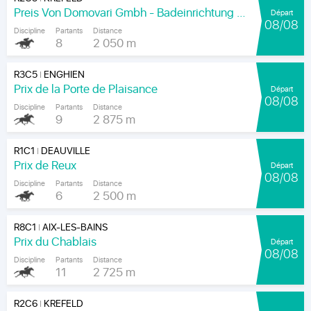
Preis Von Domovari Gmbh - Badeinrichtung Auf Mass
Départ
08/08
Discipline
Partants
Distance
8
2 050 m
R3C5
ENGHIEN
|
Prix de la Porte de Plaisance
Départ
08/08
Discipline
Partants
Distance
9
2 875 m
R1C1
DEAUVILLE
|
Prix de Reux
Départ
08/08
Discipline
Partants
Distance
6
2 500 m
R8C1
AIX-LES-BAINS
|
Prix du Chablais
Départ
08/08
Discipline
Partants
Distance
11
2 725 m
R2C6
KREFELD
|