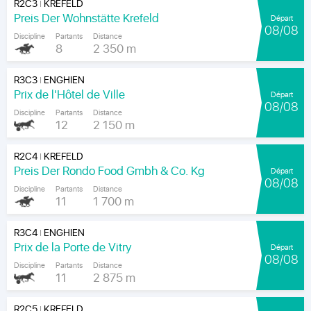
R2C3
KREFELD
|
Preis Der Wohnstätte Krefeld
Départ
08/08
Discipline
Partants
Distance
8
2 350 m
R3C3
ENGHIEN
|
Prix de l'Hôtel de Ville
Départ
08/08
Discipline
Partants
Distance
12
2 150 m
R2C4
KREFELD
|
Preis Der Rondo Food Gmbh & Co. Kg
Départ
08/08
Discipline
Partants
Distance
11
1 700 m
R3C4
ENGHIEN
|
Prix de la Porte de Vitry
Départ
08/08
Discipline
Partants
Distance
11
2 875 m
R2C5
KREFELD
|