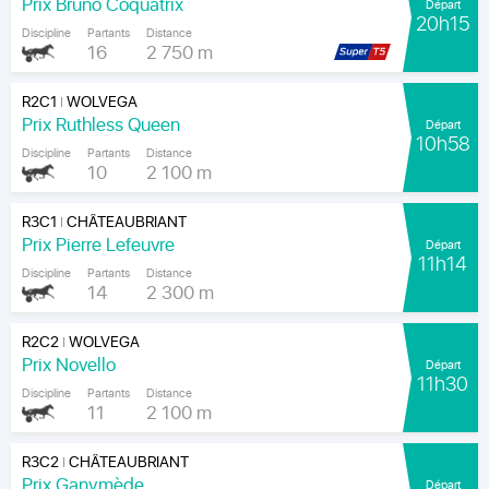
Prix Bruno Coquatrix
Départ
20h15
Discipline
Partants
Distance
16
2 750 m
R2C1
WOLVEGA
|
Prix Ruthless Queen
Départ
10h58
Discipline
Partants
Distance
10
2 100 m
R3C1
CHÂTEAUBRIANT
|
Prix Pierre Lefeuvre
Départ
11h14
Discipline
Partants
Distance
14
2 300 m
R2C2
WOLVEGA
|
Prix Novello
Départ
11h30
Discipline
Partants
Distance
11
2 100 m
R3C2
CHÂTEAUBRIANT
|
Prix Ganymède
Départ