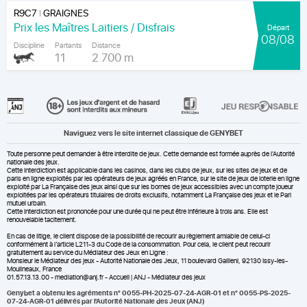
R9C7
GRAIGNES
|
Prix les Maîtres Laitiers / Disfrais
Départ
08/08
Discipline
Partants
Distance
11
2 700 m
Naviguez vers le site internet classique de GENYBET
Toute personne peut demander à être interdite de jeux. Cette demande est formée auprès de l'Autorité
nationale des jeux.
Cette interdiction est applicable dans les casinos, dans les clubs de jeux, sur les sites de jeux et de
paris en ligne exploités par les opérateurs de jeux agréés en France, sur le site de jeux de loterie en ligne
exploité par La Française des jeux ainsi que sur les bornes de jeux accessibles avec un compte joueur
exploitées par les opérateurs titulaires de droits exclusifs, notamment La Française des jeux et le Pari
mutuel urbain.
Cette interdiction est prononcée pour une durée qui ne peut être inférieure à trois ans. Elle est
renouvelable tacitement.
En cas de litige, le client dispose de la possibilité de recourir au règlement amiable de celui-ci
conformément à l’article L211-3 du Code de la consommation. Pour cela, le client peut recourir
gratuitement au service du Médiateur des Jeux en Ligne :
Monsieur le Médiateur des jeux - Autorité Nationale des Jeux, 11 boulevard Gallieni, 92130 Issy-les-
Moulineaux, France
01.57.13.13.00 - mediation@anj.fr -
Accueil | ANJ - Médiateur des jeux
Genybet a obtenu les agréments n° 0055-PH-2025-07-24-AGR-01 et n° 0055-PS-2025-
07-24-AGR-01 délivrés par l'Autorité Nationale des Jeux (ANJ)