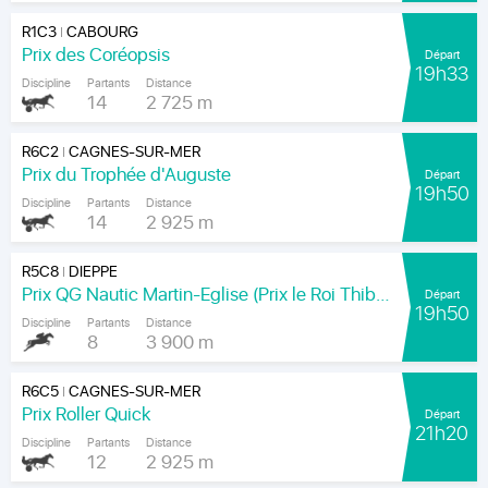
R1C3
CABOURG
|
Prix des Coréopsis
Départ
19h33
Discipline
Partants
Distance
14
2 725 m
R6C2
CAGNES-SUR-MER
|
Prix du Trophée d'Auguste
Départ
19h50
Discipline
Partants
Distance
14
2 925 m
R5C8
DIEPPE
|
Prix QG Nautic Martin-Eglise (Prix le Roi Thibault)
Départ
19h50
Discipline
Partants
Distance
8
3 900 m
R6C5
CAGNES-SUR-MER
|
Prix Roller Quick
Départ
21h20
Discipline
Partants
Distance
12
2 925 m