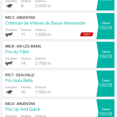
Discipline
Partants
Distance
9
3 000 m
R4C3
ARGENTAN
|
Critérium de Vitesse de Basse-Normandie
Départ
08/08
Discipline
Partants
Distance
11
1 609 m
R8C8
AIX-LES-BAINS
|
Prix du Tillet
Départ
08/08
Discipline
Partants
Distance
14
2 700 m
R1C7
DEAUVILLE
|
Prix Isola Bella
Départ
08/08
Discipline
Partants
Distance
10
1 500 m
R4C4
ARGENTAN
|
Prix Up And Quick
Départ
08/08
Discipline
Partants
Distance