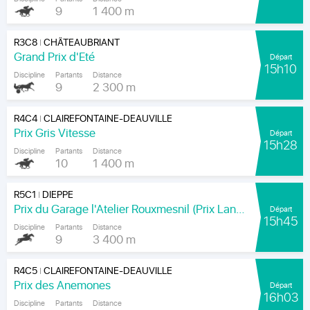
9
1 400 m
R3C8
CHÂTEAUBRIANT
|
Grand Prix d'Eté
Départ
15h10
Discipline
Partants
Distance
9
2 300 m
R4C4
CLAIREFONTAINE-DEAUVILLE
|
Prix Gris Vitesse
Départ
15h28
Discipline
Partants
Distance
10
1 400 m
R5C1
DIEPPE
|
Prix du Garage l'Atelier Rouxmesnil (Prix Lands End)
Départ
15h45
Discipline
Partants
Distance
9
3 400 m
R4C5
CLAIREFONTAINE-DEAUVILLE
|
Prix des Anemones
Départ
16h03
Discipline
Partants
Distance