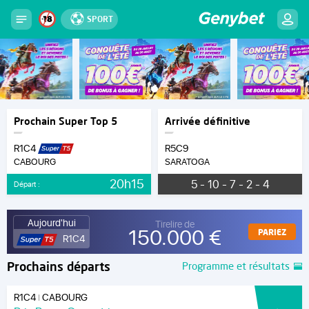
SPORT
Prochain Super Top 5
Arrivée définitive
R1C4
R5C9
CABOURG
SARATOGA
20h15
5 - 10 - 7 - 2 - 4
Départ :
Aujourd'hui
Tirelire de
150.000 €
PARIEZ
R1C4
Prochains départs
Programme et résultats
R1C4
CABOURG
|