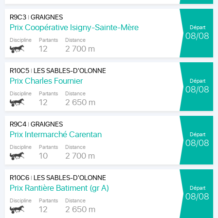
R9C3
GRAIGNES
|
Prix Coopérative Isigny-Sainte-Mère
Départ
08/08
Discipline
Partants
Distance
12
2 700 m
R10C5
LES SABLES-D'OLONNE
|
Prix Charles Fournier
Départ
08/08
Discipline
Partants
Distance
12
2 650 m
R9C4
GRAIGNES
|
Prix Intermarché Carentan
Départ
08/08
Discipline
Partants
Distance
10
2 700 m
R10C6
LES SABLES-D'OLONNE
|
Prix Rantière Batiment (gr A)
Départ
08/08
Discipline
Partants
Distance
12
2 650 m