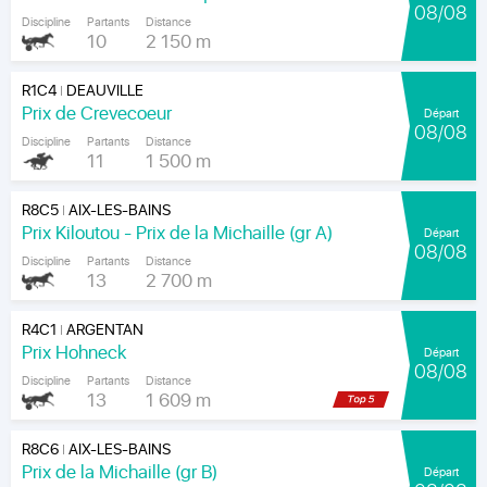
08/08
Discipline
Partants
Distance
10
2 150 m
R1C4
DEAUVILLE
|
Prix de Crevecoeur
Départ
08/08
Discipline
Partants
Distance
11
1 500 m
R8C5
AIX-LES-BAINS
|
Prix Kiloutou - Prix de la Michaille (gr A)
Départ
08/08
Discipline
Partants
Distance
13
2 700 m
R4C1
ARGENTAN
|
Prix Hohneck
Départ
08/08
Discipline
Partants
Distance
13
1 609 m
R8C6
AIX-LES-BAINS
|
Prix de la Michaille (gr B)
Départ