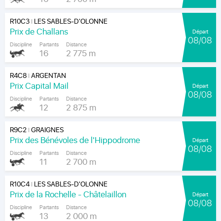
R10C3
LES SABLES-D'OLONNE
|
Prix de Challans
Départ
08/08
Discipline
Partants
Distance
16
2 775 m
R4C8
ARGENTAN
|
Prix Capital Mail
Départ
08/08
Discipline
Partants
Distance
12
2 875 m
R9C2
GRAIGNES
|
Prix des Bénévoles de l'Hippodrome
Départ
08/08
Discipline
Partants
Distance
11
2 700 m
R10C4
LES SABLES-D'OLONNE
|
Prix de la Rochelle - Châtelaillon
Départ
08/08
Discipline
Partants
Distance
13
2 000 m