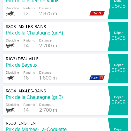
Prix de la Place de Valois
Départ
08/08
Discipline
Partants
Distance
12
2 875 m
R8C3
AIX-LES-BAINS
|
Prix de la Chautagne (gr A)
Départ
08/08
Discipline
Partants
Distance
14
2 700 m
R1C3
DEAUVILLE
|
Prix de Bayeux
Départ
08/08
Discipline
Partants
Distance
16
1 600 m
R8C4
AIX-LES-BAINS
|
Prix de la Chautagne (gr B)
Départ
08/08
Discipline
Partants
Distance
14
2 700 m
R3C8
ENGHIEN
|
Prix de Marnes-La-Coquette
Départ