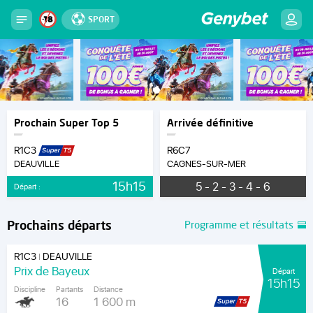
SPORT
Prochain Super Top 5
Arrivée définitive
R1C3
R6C7
DEAUVILLE
CAGNES-SUR-MER
15h15
5 - 2 - 3 - 4 - 6
Départ :
Prochains départs
Programme et résultats
R1C3
DEAUVILLE
|
Prix de Bayeux
Départ
15h15
Discipline
Partants
Distance
16
1 600 m