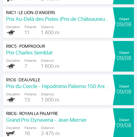
R4C1
LE LION-D'ANGERS
|
Prix Au-Delà des Pistes (Prix de Châteauneuf-sur-Sarthe)
Départ
09/08
Discipline
Partants
Distance
11
1 400 m
R9C5
POMPADOUR
|
Prix Charles Semblat
Départ
09/08
Discipline
Partants
Distance
7
1 600 m
R1C6
DEAUVILLE
|
Prix du Cercle - Hipodromo Palermo 150 Aniversario
Départ
09/08
Discipline
Partants
Distance
13
1 000 m
R8C6
ROYAN LA PALMYRE
|
Grand Prix Dynavena - Jean Mercier
Départ
09/08
Discipline
Partants
Distance
16
2 475 m