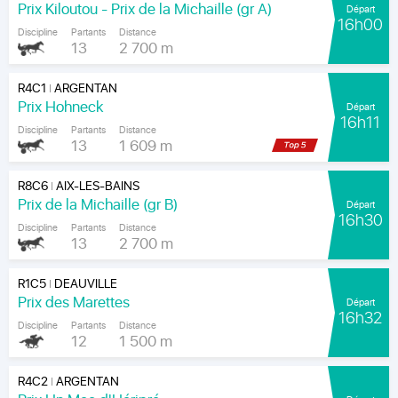
Prix Kiloutou - Prix de la Michaille (gr A)
Départ
16h00
Discipline
Partants
Distance
13
2 700 m
R4C1
ARGENTAN
|
Prix Hohneck
Départ
16h11
Discipline
Partants
Distance
13
1 609 m
R8C6
AIX-LES-BAINS
|
Prix de la Michaille (gr B)
Départ
16h30
Discipline
Partants
Distance
13
2 700 m
R1C5
DEAUVILLE
|
Prix des Marettes
Départ
16h32
Discipline
Partants
Distance
12
1 500 m
R4C2
ARGENTAN
|