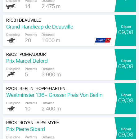
Discipline
Partants
Distance
14
2 475 m
R1C3
DEAUVILLE
|
Grand Handicap de Deauville
Départ
09/08
Discipline
Partants
Distance
20
1 600 m
R9C2
POMPADOUR
|
Prix Marcel Delord
Départ
09/08
Discipline
Partants
Distance
5
3 900 m
R2C8
BERLIN-HOPPEGARTEN
|
Westminster 136¬ Grosser Preis Von Berlin
Départ
09/08
Discipline
Partants
Distance
10
2 400 m
R8C3
ROYAN LA PALMYRE
|
Prix Pierre Sibard
Départ
09/08
Discipline
Partants
Distance