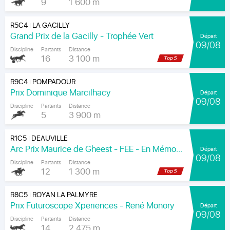
9
1 600 m
R5C4
LA GACILLY
|
Grand Prix de la Gacilly - Trophée Vert
Départ
09/08
Discipline
Partants
Distance
16
3 100 m
R9C4
POMPADOUR
|
Prix Dominique Marcilhacy
Départ
09/08
Discipline
Partants
Distance
5
3 900 m
R1C5
DEAUVILLE
|
Arc Prix Maurice de Gheest - FEE - En Mémoire de Louis Romanet
Départ
09/08
Discipline
Partants
Distance
12
1 300 m
R8C5
ROYAN LA PALMYRE
|
Prix Futuroscope Xperiences - René Monory
Départ
09/08
Discipline
Partants
Distance
14
2 475 m