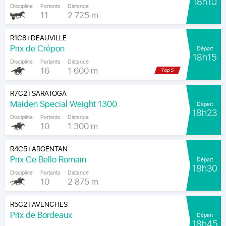
18h10
Discipline
Partants
Distance
11
2 725 m
R1C8
DEAUVILLE
|
Prix de Crépon
Départ
18h15
Discipline
Partants
Distance
16
1 600 m
R7C2
SARATOGA
|
Maiden Special Weight 1300
Départ
18h23
Discipline
Partants
Distance
10
1 300 m
R4C5
ARGENTAN
|
Prix Ce Bello Romain
Départ
18h30
Discipline
Partants
Distance
10
2 875 m
R5C2
AVENCHES
|
Prix de Bordeaux
Départ
18h45