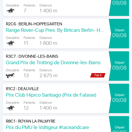
09/08
Discipline
Partants
Distance
7
1 400 m
R2C6
BERLIN-HOPPEGARTEN
|
Range Rover-Cup Pres. By Britcars Berlin- Hoppegartener Stutenp.
Départ
09/08
Discipline
Partants
Distance
11
1 800 m
R3C7
DIVONNE-LES-BAINS
|
Grand Prix de Trotting de Divonne-les-Bains
Départ
09/08
Discipline
Partants
Distance
13
2 675 m
R1C2
DEAUVILLE
|
Prix Club Hipico Santiago (Prix de Falaise)
Départ
09/08
Discipline
Partants
Distance
12
1 400 m
R8C1
ROYAN LA PALMYRE
|
Prix du PMU le Voltigeur #raceandcare
Départ