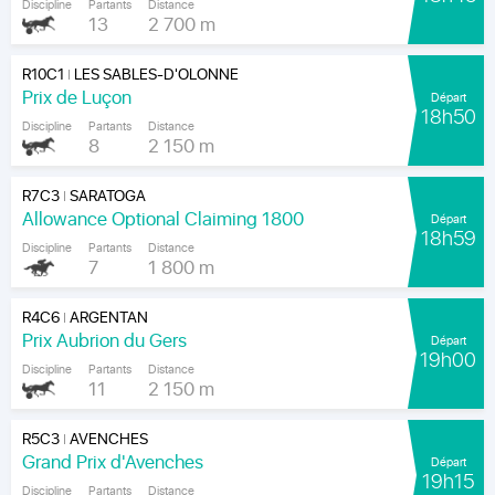
Discipline
Partants
Distance
13
2 700 m
R10C1
LES SABLES-D'OLONNE
|
Prix de Luçon
Départ
18h50
Discipline
Partants
Distance
8
2 150 m
R7C3
SARATOGA
|
Allowance Optional Claiming 1800
Départ
18h59
Discipline
Partants
Distance
7
1 800 m
R4C6
ARGENTAN
|
Prix Aubrion du Gers
Départ
19h00
Discipline
Partants
Distance
11
2 150 m
R5C3
AVENCHES
|
Grand Prix d'Avenches
Départ
19h15
Discipline
Partants
Distance