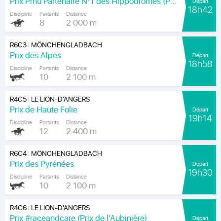
Prix Pmu Partenaire N°1 des Hippodromes (Prix du Moulin de Varennes)
Départ
18h42
Discipline
Partants
Distance
8
2 000 m
R6C3
MÖNCHENGLADBACH
|
Prix des Alpes
Départ
18h58
Discipline
Partants
Distance
10
2 100 m
R4C5
LE LION-D'ANGERS
|
Prix de Haute Folie
Départ
19h14
Discipline
Partants
Distance
12
2 400 m
R6C4
MÖNCHENGLADBACH
|
Prix des Pyrénées
Départ
19h30
Discipline
Partants
Distance
10
2 100 m
R4C6
LE LION-D'ANGERS
|
Prix #raceandcare (Prix de l'Aubinière)
Départ