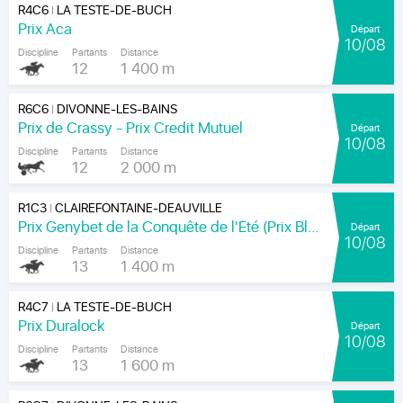
R4C6
LA TESTE-DE-BUCH
|
Prix Aca
Départ
10/08
Discipline
Partants
Distance
12
1 400 m
R6C6
DIVONNE-LES-BAINS
|
Prix de Crassy - Prix Credit Mutuel
Départ
10/08
Discipline
Partants
Distance
12
2 000 m
R1C3
CLAIREFONTAINE-DEAUVILLE
|
Prix Genybet de la Conquête de l'Eté (Prix Blangy-le-Château)
Départ
10/08
Discipline
Partants
Distance
13
1 400 m
R4C7
LA TESTE-DE-BUCH
|
Prix Duralock
Départ
10/08
Discipline
Partants
Distance
13
1 600 m