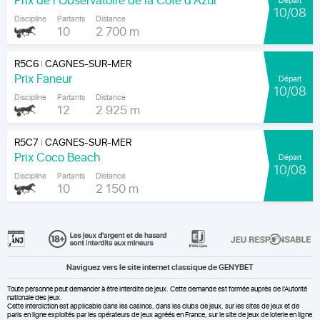
Prix de l'Observatoire de la Côte d'Azur
Départ
10/08
Discipline
Partants
Distance
10
2 700 m
R5C6
CAGNES-SUR-MER
|
Prix Faneur
Départ
10/08
Discipline
Partants
Distance
12
2 925 m
R5C7
CAGNES-SUR-MER
|
Prix Coco Beach
Départ
10/08
Discipline
Partants
Distance
10
2 150 m
Naviguez vers le site internet classique de GENYBET
Toute personne peut demander à être interdite de jeux. Cette demande est formée auprès de l'Autorité
nationale des jeux.
Cette interdiction est applicable dans les casinos, dans les clubs de jeux, sur les sites de jeux et de
paris en ligne exploités par les opérateurs de jeux agréés en France, sur le site de jeux de loterie en ligne