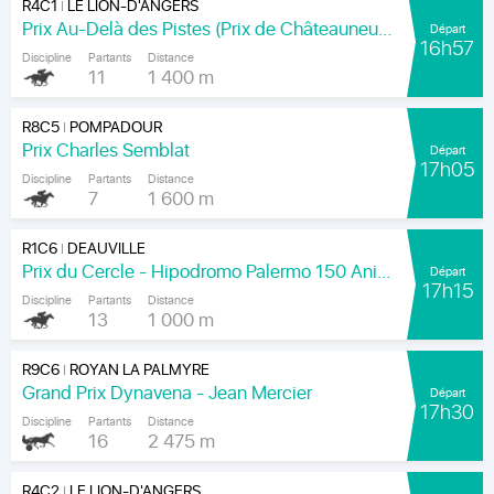
R4C1
LE LION-D'ANGERS
|
Prix Au-Delà des Pistes (Prix de Châteauneuf-sur-Sarthe)
Départ
16h57
Discipline
Partants
Distance
11
1 400 m
R8C5
POMPADOUR
|
Prix Charles Semblat
Départ
17h05
Discipline
Partants
Distance
7
1 600 m
R1C6
DEAUVILLE
|
Prix du Cercle - Hipodromo Palermo 150 Aniversario
Départ
17h15
Discipline
Partants
Distance
13
1 000 m
R9C6
ROYAN LA PALMYRE
|
Grand Prix Dynavena - Jean Mercier
Départ
17h30
Discipline
Partants
Distance
16
2 475 m
R4C2
LE LION-D'ANGERS
|