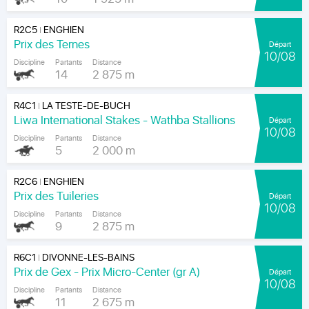
R2C5
ENGHIEN
|
Prix des Ternes
Départ
10/08
Discipline
Partants
Distance
14
2 875 m
R4C1
LA TESTE-DE-BUCH
|
Liwa International Stakes - Wathba Stallions
Départ
10/08
Discipline
Partants
Distance
5
2 000 m
R2C6
ENGHIEN
|
Prix des Tuileries
Départ
10/08
Discipline
Partants
Distance
9
2 875 m
R6C1
DIVONNE-LES-BAINS
|
Prix de Gex - Prix Micro-Center (gr A)
Départ
10/08
Discipline
Partants
Distance
11
2 675 m